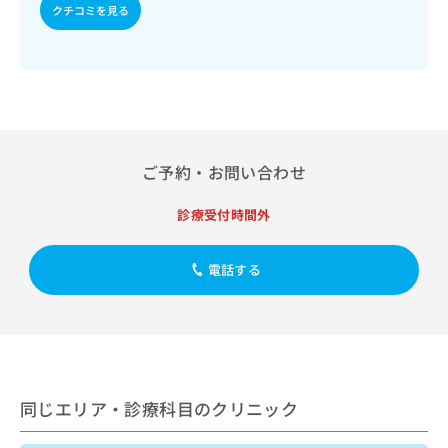
出
稿
クリ
クチコミを見る
資
稿
ニッ
の
料
クナ
の
お
の
ビサ
お
問
ご
イト
問
い
請
への
い
合
お問
求
合
合せ
わ
は
フォ
わ
せ
こ
ーム
せ
は
ご予約・お問い合わせ
ち
とな
は
こ
ら
りま
こ
ち
す。
診療受付時間外
ち
ら
クリ
無
ら
ニッ
料
クの
電話する
資
情
予
料
報
約・
の
症状
拡
のご
ご
充
相談
請
の
など
求
お
はで
は
申
きま
同じエリア・診療科目のクリニック
こ
せん
し
ので
ち
込