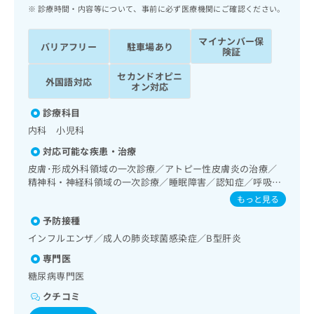
ッ
は
診療時間・内容等について、事前に必ず医療機関にご確認ください。
ク
こ
ナ
ち
マイナンバー保
バリアフリー
駐車場あり
ビ
険証
ら
に
セカンドオピニ
関
外国語対応
広
オン対応
す
広
告
る
告
診療科目
代
お
出
内科 小児科
理
問
稿
店
い
の
対応可能な疾患・治療
合
の
お
皮膚･形成外科領域の一次診療／アトピー性皮膚炎の治療／
わ
方
問
精神科・神経科領域の一次診療／睡眠障害／認知症／呼吸器
せ
い
は
領域の一次診療／在宅持続陽圧呼吸療法（睡眠時無呼吸症候
もっと見る
は
合
こ
群治療）／在宅酸素療法／消化器系領域の一次診療／肝･胆
こ
わ
予防接種
道・膵臓領域の一次診療／循環器系領域の一次診療／ホルタ
ち
ち
せ
ー型心電図検査／腎･泌尿器系領域の一次診療／内分泌･代
インフルエンザ／成人の肺炎球菌感染症／B型肝炎
ら
ら
は
謝･栄養領域の一次診療／インスリン療法／糖尿病患者教育
専門医
こ
（食事療法、運動療法、自己血糖測定）／糖尿病による合併
こち
症に対する継続的な管理及び指導／血液・免疫系領域の一次
ち
糖尿病専門医
広
らは
診療／小児領域の一次診療／漢方薬の処方／在宅における看
広
ら
告
マイ
クチコミ
取り
告
出
ナビ