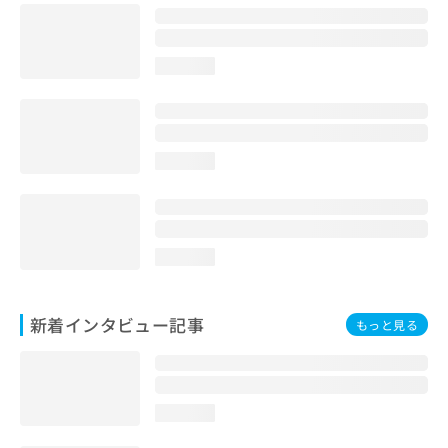
loading...
loading...
loading...
新着インタビュー記事
もっと見る
loading...