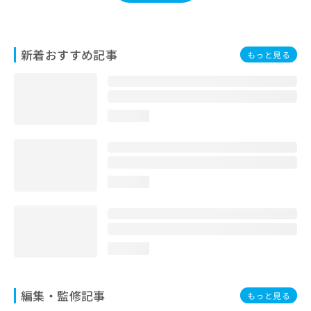
お
問
い
合
新着おすすめ記事
もっと見る
わ
せ
は
こ
loading...
ち
ら
loading...
loading...
編集・監修記事
もっと見る