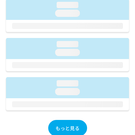
ご了
ら
み
loading...
承く
は
ださ
loading...
こ
無
い。
ち
料
ら
情
報
拡
掲
loading...
充
載
の
loading...
情
お
報
申
の
し
修
込
正
み
は
loading...
は
こ
loading...
こ
ち
ち
ら
ら
そ
の
他
もっと見る
の