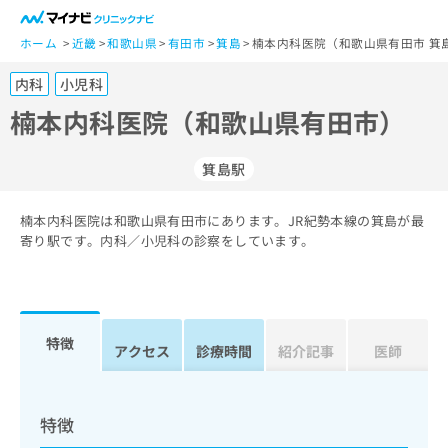
一
般
ホーム
近畿
和歌山県
有田市
箕島
楠本内科医院（和歌山県有田市 箕
ユ
内科
小児科
ー
ザ
楠本内科医院（和歌山県有田市）
ー
の
箕島駅
方
は
こ
楠本内科医院は和歌山県有田市にあります。JR紀勢本線の箕島が最
寄り駅です。内科／小児科の診察をしています。
ち
ら
医
マ
療
イ
特徴
アクセス
診療時間
紹介記事
医師
関
ナ
係
ビ
者
ク
の
リ
特徴
方
ニ