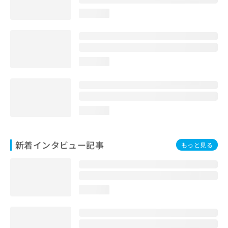
loading...
loading...
loading...
新着インタビュー記事
もっと見る
loading...