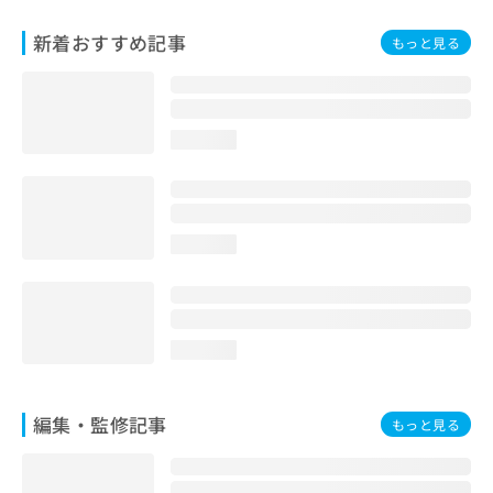
お
問
新着おすすめ記事
もっと見る
い
合
わ
せ
loading...
は
こ
ち
ら
loading...
loading...
編集・監修記事
もっと見る