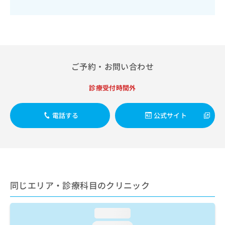
出
稿
クリ
資
稿
ニッ
の
料
クナ
の
お
の
ビサ
お
問
ご
イト
問
い
請
への
い
合
お問
求
合
合せ
わ
ご予約・お問い合わせ
は
フォ
わ
せ
こ
ーム
せ
は
ち
診療受付時間外
とな
は
こ
ら
りま
こ
ち
す。
ち
ら
クリ
電話する
公式サイト
無
ら
ニッ
料
クの
資
情
予
料
報
約・
の
症状
拡
のご
ご
充
相談
請
の
同じエリア・診療科目のクリニック
など
求
お
はで
は
申
きま
こ
せん
し
loading...
ので
ち
込