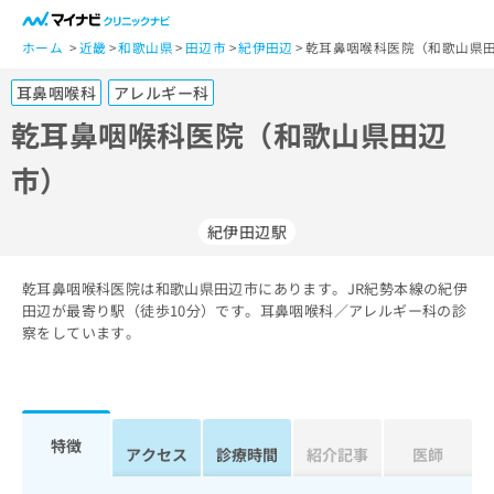
一
般
ホーム
近畿
和歌山県
田辺市
紀伊田辺
乾耳鼻咽喉科医院（和歌山県田
ユ
耳鼻咽喉科
アレルギー科
ー
ザ
乾耳鼻咽喉科医院（和歌山県田辺
ー
市）
の
方
は
紀伊田辺駅
こ
ち
乾耳鼻咽喉科医院は和歌山県田辺市にあります。JR紀勢本線の紀伊
ら
田辺が最寄り駅（徒歩10分）です。耳鼻咽喉科／アレルギー科の診
察をしています。
医
マ
療
イ
関
ナ
係
ビ
者
ク
特徴
アクセス
診療時間
紹介記事
医師
の
リ
方
ニ