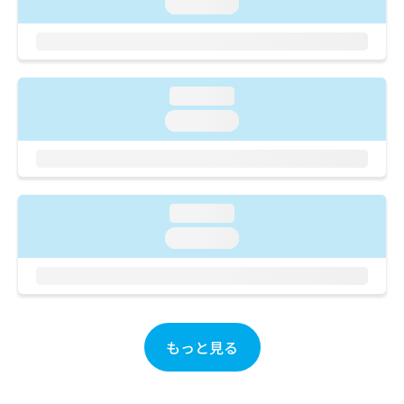
ご了
loading...
ら
み
承く
は
ださ
こ
無
い。
ち
料
ら
情
loading...
報
拡
loading...
掲
充
載
の
情
お
報
申
の
し
修
loading...
込
正
loading...
み
は
は
こ
こ
ち
ち
ら
ら
そ
もっと見る
の
他
の