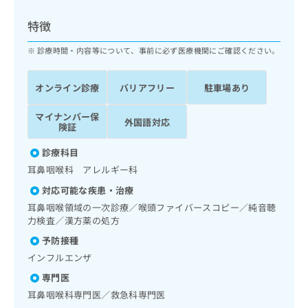
ッ
は
ク
こ
特徴
ナ
ち
ビ
診療時間・内容等について、事前に必ず医療機関にご確認ください。
ら
に
関
広
オンライン診療
バリアフリー
駐車場あり
す
広
告
る
告
代
マイナンバー保
お
出
外国語対応
険証
理
問
稿
店
い
の
診療科目
合
の
お
耳鼻咽喉科 アレルギー科
わ
方
問
せ
い
は
対応可能な疾患・治療
は
合
こ
耳鼻咽喉領域の一次診療／喉頭ファイバースコピー／純音聴
こ
わ
ち
力検査／漢方薬の処方
ち
せ
ら
予防接種
ら
は
こ
インフルエンザ
こち
ち
広
専門医
らは
広
ら
告
マイ
耳鼻咽喉科専門医／救急科専門医
告
出
ナビ