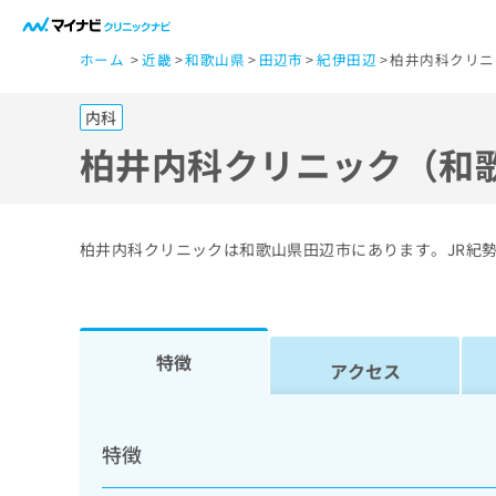
一
ホーム
近畿
和歌山県
田辺市
紀伊田辺
柏井内科クリニ
般
ユ
内科
ー
ザ
柏井内科クリニック（和
ー
の
方
柏井内科クリニックは和歌山県田辺市にあります。JR紀
は
こ
ち
ら
特徴
アクセス
医
マ
療
イ
特徴
ナ
関
ビ