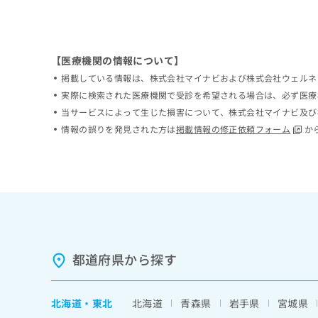
ち
み
ら
は
こ
ち
【医療機関の情報について】
そ
ら
掲載している情報は、株式会社マイナビおよび株式会社ウェルネ
の
他
実際に検索された医療機関で受診を希望される場合は、必ず医療
の
当サービスによって生じた損害について、株式会社マイナビ及び
お
情報の誤りを発見された方は
掲載情報の修正依頼フォーム
か
問
い
合
わ
せ
は
こ
ち
ら
都道府県から探す
北海道
・
東北
北海道
青森県
岩手県
宮城県