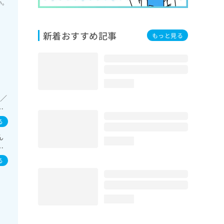
い。
新着おすすめ記事
もっと見る
loading...
法／
管
る
ん
loading...
の
る
loading...