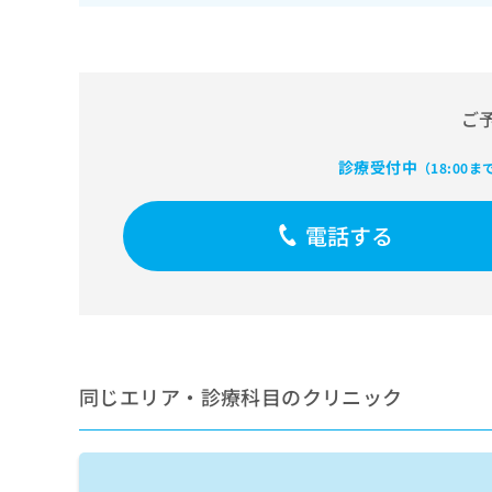
せ
こち
ち
らは
は
マイ
こ
ら
ナビ
ち
クリ
ら
ニッ
ご
クナ
広
ビサ
広
資
イト
告
診療受付中
告
（18:00ま
への
料
出
出
お問
の
稿
合せ
稿
ご
の
フォ
電話する
の
請
お
ーム
お
求
問
とな
問
りま
は
い
い
す。
こ
合
合
クリ
ち
わ
ニッ
わ
ら
せ
クの
せ
は
予
は
同じエリア・診療科目のクリニック
約・
こ
こ
無
症状
ち
ち
のご
料
ら
相談
ら
情
など
報
はで