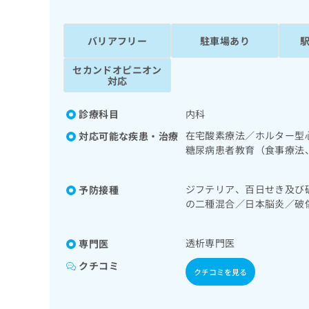
係
ク
者
リ
の
ニ
バリアフリー
駐車場あり
ッ
方
ク
セカンドオピニオン
は
ナ
対応
こ
ビ
ち
に
診療科目
内科
関
ら
す
在宅酸素療法／ホルター型
対応可能な疾患・治療
る
糖尿病患者教育（食事療法
お
理及び指導／漢方薬の処方
広
広
問
告
告
ジフテリア、百日せき及び
い
予防接種
出
代
合
の二種混合／日本脳炎／破
稿
わ
肺炎球菌感染症／おたふく
理
の
せ
店
透析専門医
お
専門医
は
の
問
こ
クチコミ
い
方
ち
クチコミを見る
合
ら
は
わ
こ