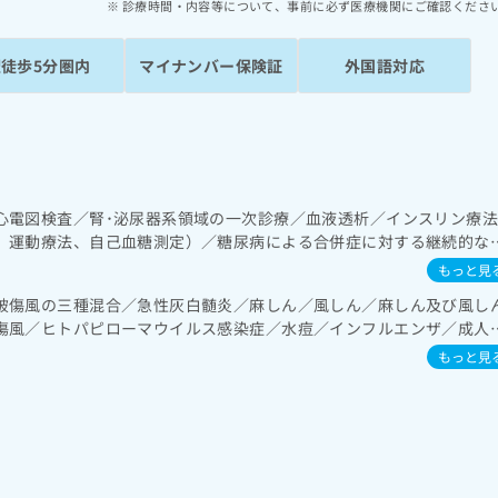
診療時間・内容等について、事前に必ず医療機関にご確認くださ
駅徒歩5分圏内
マイナンバー保険証
外国語対応
心電図検査／腎･泌尿器系領域の一次診療／血液透析／インスリン療
、運動療法、自己血糖測定）／糖尿病による合併症に対する継続的な
もっと見
破傷風の三種混合／急性灰白髄炎／麻しん／風しん／麻しん及び風し
傷風／ヒトパピローマウイルス感染症／水痘／インフルエンザ／成人
かぜ／A型肝炎／B型肝炎／狂犬病
もっと見