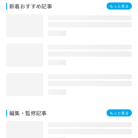
お
新着おすすめ記事
もっと見る
問
い
合
わ
loading...
せ
は
こ
ち
ら
loading...
loading...
編集・監修記事
もっと見る