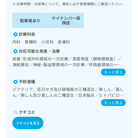
ッ
は
診療時間・内容等について、事前に必ず医療機関にご確認ください。
ク
こ
ナ
ち
マイナンバー保
駐車場あり
ビ
険証
ら
に
関
診療科目
広
す
広
内科 胃腸科 小児科 皮膚科
告
る
告
代
対応可能な疾患・治療
お
出
理
問
皮膚･形成外科領域の一次診療／真菌検査（顕微鏡検査）／
稿
店
凍結療法／神経･脳血管領域の一次診療／呼吸器領域の一次
い
の
診療／消化器系領域の一次診療／肝･胆道・膵臓領域の一次
合
の
お
もっと見る
診療／循環器系領域の一次診療／腎･泌尿器系領域の一次診
わ
方
問
予防接種
療／内分泌･代謝･栄養領域の一次診療／血液・免疫系領域の
せ
い
は
一次診療／小児領域の一次診療
ジフテリア、百日せき及び破傷風の三種混合／麻しん／風し
は
合
こ
ん／麻しん及び風しんの二種混合／日本脳炎／ヒトパピロー
こ
わ
ち
マウイルス感染症／水痘／インフルエンザ／成人の肺炎球菌
ち
せ
もっと見る
ら
感染症／B型肝炎
ら
は
クチコミ
こ
こち
ち
広
クチコミを見る
らは
広
ら
告
マイ
告
出
ナビ