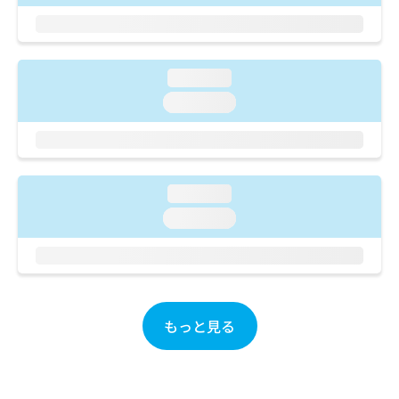
ご了
ら
み
承く
は
ださ
こ
無
い。
ち
料
loading...
ら
情
報
loading...
拡
掲
充
載
の
情
お
報
申
の
loading...
し
修
loading...
込
正
み
は
は
こ
こ
ち
ち
ら
ら
もっと見る
そ
の
他
の