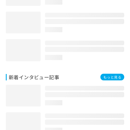
loading...
loading...
loading...
新着インタビュー記事
もっと見る
loading...