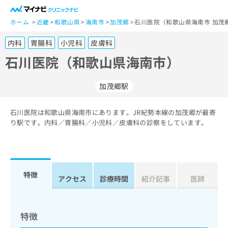
一
般
ホーム
近畿
和歌山県
海南市
加茂郷
石川医院（和歌山県海南市 加茂
ユ
内科
胃腸科
小児科
皮膚科
ー
ザ
石川医院（和歌山県海南市）
ー
の
加茂郷駅
方
は
こ
石川医院は和歌山県海南市にあります。JR紀勢本線の加茂郷が最寄
り駅です。内科／胃腸科／小児科／皮膚科の診察をしています。
ち
ら
医
マ
療
イ
特徴
アクセス
診療時間
紹介記事
医師
関
ナ
係
ビ
者
ク
の
リ
特徴
方
ニ