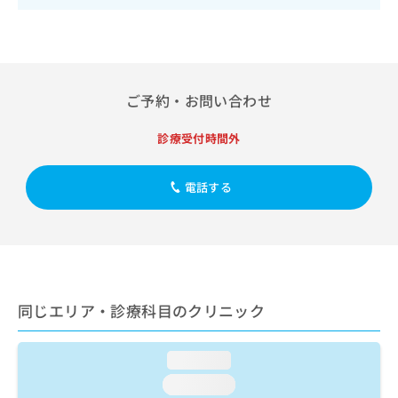
出
稿
クリ
資
稿
ニッ
の
料
クナ
の
お
の
ビサ
お
問
ご
イト
問
い
請
への
い
合
お問
ご予約・お問い合わせ
求
合
合せ
わ
は
フォ
わ
せ
こ
診療受付時間外
ーム
せ
は
ち
とな
は
こ
ら
りま
こ
ち
電話する
す。
ち
ら
クリ
無
ら
ニッ
料
クの
資
情
予
料
報
約・
の
症状
拡
のご
ご
充
同じエリア・診療科目のクリニック
相談
請
の
など
求
お
はで
は
申
きま
loading...
こ
せん
し
loading...
ので
ち
込