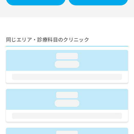
ご了
ら
み
承く
は
ださ
こ
無
い。
ち
料
ら
情
報
同じエリア・診療科目のクリニック
拡
掲
充
載
の
情
loading...
お
報
申
loading...
の
し
修
込
正
み
は
は
こ
こ
ち
loading...
ち
ら
loading...
ら
そ
の
他
の
loading...