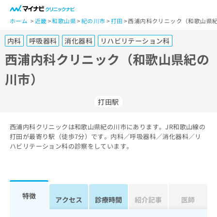
一
般
ホーム
近畿
和歌山県
紀の川市
打田
西浦内科クリニック（和歌山県紀
ユ
内科
呼吸器科
消化器科
リハビリテーション科
ー
ザ
西浦内科クリニック（和歌山県紀の
ー
川市）
の
方
は
打田駅
こ
ち
西浦内科クリニックは和歌山県紀の川市にあります。JR和歌山線の
ら
打田が最寄り駅（徒歩7分）です。内科／呼吸器科／消化器科／リ
ハビリテーション科の診察をしています。
医
マ
療
イ
関
ナ
係
ビ
者
ク
特徴
アクセス
診療時間
紹介記事
医師
の
リ
方
ニ