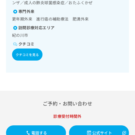
法、自己血糖測定）／糖尿病による合併症に対する継続的な
出
稿
クリ
ンザ／成人の肺炎球菌感染症／おたふくかぜ
資
管理及び指導／小児糖尿病／医療用麻薬によるがん疼痛治療
稿
ニッ
の
料
専門外来
クナ
／漢方薬の処方
の
お
の
ビサ
更年期外来 進行癌の補助療法 肥満外来
お
問
ご
イト
問
い
請
訪問診療対応エリア
への
い
合
お問
求
紀の川市
合
合せ
わ
は
フォ
わ
クチコミ
せ
こ
ーム
せ
は
ち
とな
クチコミを見る
は
こ
ら
りま
こ
ち
す。
ち
ら
クリ
無
ら
ニッ
料
クの
資
情
予
料
報
約・
の
症状
拡
のご
ご
充
ご予約・お問い合わせ
相談
請
の
など
求
お
はで
診療受付時間外
は
申
きま
こ
せん
し
ので
ち
込
電話する
公式サイト