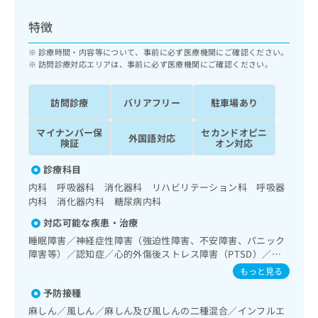
ッ
は
ク
こ
特徴
ナ
ち
ビ
診療時間・内容等について、事前に必ず医療機関にご確認ください。
ら
に
訪問診療対応エリアは、事前に必ず医療機関にご確認ください。
関
広
す
広
告
訪問診療
バリアフリー
駐車場あり
る
告
代
お
出
マイナンバー保
セカンドオピニ
理
問
稿
外国語対応
険証
オン対応
店
い
の
合
の
お
診療科目
わ
方
問
内科 呼吸器科 消化器科 リハビリテーション科 呼吸器
せ
い
は
内科 消化器内科 糖尿病内科
は
合
こ
こ
わ
対応可能な疾患・治療
ち
ち
せ
睡眠障害／神経症性障害（強迫性障害、不安障害、パニック
ら
ら
は
障害等）／認知症／心的外傷後ストレス障害（PTSD）／在
こ
宅持続陽圧呼吸療法（睡眠時無呼吸症候群治療）／在宅酸素
もっと見る
こち
ち
療法／上部消化管内視鏡検査／ホルター型心電図検査／更年
広
らは
予防接種
広
ら
期障害治療／内分泌･代謝･栄養領域の一次診療／内分泌機能
告
マイ
告
検査／インスリン療法／糖尿病患者教育（食事療法、運動療
出
麻しん／風しん／麻しん及び風しんの二種混合／インフルエ
ナビ