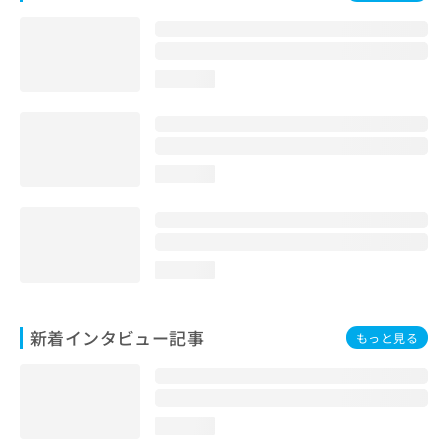
loading...
loading...
loading...
新着インタビュー記事
もっと見る
loading...