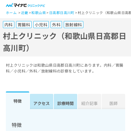
一
般
ホーム
近畿
和歌山県
日高郡日高川町
村上クリニック（和歌山県日高
ユ
内科
胃腸科
小児科
外科
放射線科
ー
ザ
村上クリニック（和歌山県日高郡日
ー
高川町）
の
方
は
こ
村上クリニックは和歌山県日高郡日高川町にあります。内科／胃腸
ち
科／小児科／外科／放射線科の診察をしています。
ら
医
マ
療
イ
特徴
関
アクセス
診療時間
紹介記事
医師
ナ
係
ビ
者
ク
の
リ
特徴
方
ニ