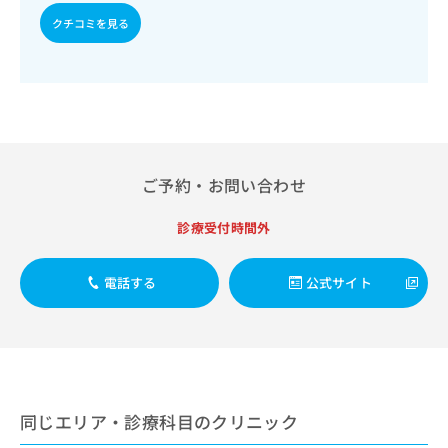
療／ホルター型心電図検査／腎･泌尿器系領域の一次診療／
出
稿
クリ
イルス感染症／髄膜炎菌感染症
資
前立腺悪性腫瘍化学療法／乳腺領域の一次診療／内分泌･代
クチコミを見る
稿
ニッ
の
料
クナ
謝･栄養領域の一次診療／インスリン療法／糖尿病患者教育
の
お
の
ビサ
（食事療法、運動療法、自己血糖測定）／糖尿病による合併
お
問
ご
イト
症に対する継続的な管理及び指導／血液・免疫系領域の一次
問
い
請
への
診療／リンパ節生検／筋・骨格系及び外傷領域の一次診療／
い
合
お問
求
小児領域の一次診療／小児呼吸器疾患／小児アレルギー疾患
合
合せ
わ
は
／神経ブロック／医療用麻薬によるがん疼痛治療／遠隔画像
フォ
わ
せ
こ
診断／漢方薬の処方／外来における化学療法
ーム
せ
は
ち
とな
ご予約・お問い合わせ
は
こ
ら
りま
こ
ち
す。
ち
診療受付時間外
ら
クリ
無
ら
ニッ
料
クの
資
情
予
電話する
公式サイト
料
報
約・
の
症状
拡
のご
ご
充
相談
請
の
など
求
お
はで
は
申
きま
こ
せん
し
同じエリア・診療科目のクリニック
ので
ち
込