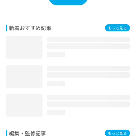
お
問
い
合
新着おすすめ記事
もっと見る
わ
せ
は
こ
ち
loading...
ら
loading...
loading...
編集・監修記事
もっと見る