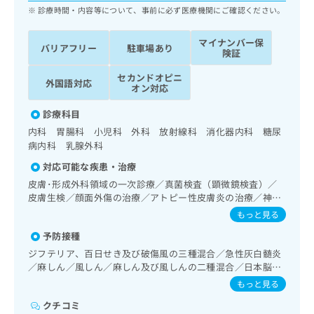
ッ
は
診療時間・内容等について、事前に必ず医療機関にご確認ください。
ク
こ
ナ
ち
マイナンバー保
バリアフリー
駐車場あり
ビ
険証
ら
に
関
セカンドオピニ
外国語対応
広
オン対応
す
広
告
る
告
診療科目
代
お
出
理
内科 胃腸科 小児科 外科 放射線科 消化器内科 糖尿
問
稿
病内科 乳腺外科
店
い
の
合
の
お
対応可能な疾患・治療
わ
方
問
皮膚･形成外科領域の一次診療／真菌検査（顕微鏡検査）／
せ
い
は
皮膚生検／顔面外傷の治療／アトピー性皮膚炎の治療／神
は
合
こ
経･脳血管領域の一次診療／精神科・神経科領域の一次診療
もっと見る
こ
わ
ち
／認知症／喉頭ファイバースコピー／呼吸器領域の一次診療
ち
せ
予防接種
／在宅持続陽圧呼吸療法（睡眠時無呼吸症候群治療）／在宅
ら
ら
は
酸素療法／消化器系領域の一次診療／上部消化管内視鏡検査
ジフテリア、百日せき及び破傷風の三種混合／急性灰白髄炎
こ
／下部消化管内視鏡検査／食道悪性腫瘍化学療法／胃悪性腫
／麻しん／風しん／麻しん及び風しんの二種混合／日本脳炎
こち
ち
瘍化学療法／大腸悪性腫瘍化学療法／人工肛門の管理／肝･
広
／破傷風／結核／Hib感染症／小児の肺炎球菌感染症／ヒト
らは
もっと見る
広
ら
胆道・膵臓領域の一次診療／肝悪性腫瘍化学療法／胆道悪性
告
パピローマウイルス感染症／水痘／インフルエンザ／成人の
マイ
告
腫瘍化学療法／膵悪性腫瘍化学療法／循環器系領域の一次診
クチコミ
出
肺炎球菌感染症／おたふくかぜ／A型肝炎／B型肝炎／ロタウ
ナビ