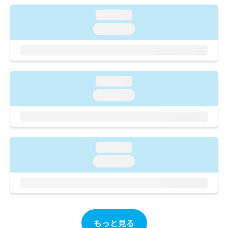
ご了
ら
み
承く
loading...
は
ださ
こ
無
い。
loading...
ち
料
ら
情
報
拡
掲
充
載
loading...
の
情
loading...
お
報
申
の
し
修
込
正
み
は
loading...
は
こ
こ
ち
loading...
ち
ら
ら
そ
の
他
もっと見る
の