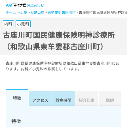
一
般
ホーム
近畿
和歌山県
東牟婁郡古座川町
古座川町国民健康保険明神診
ユ
内科
小児科
ー
ザ
古座川町国民健康保険明神診療所
ー
（和歌山県東牟婁郡古座川町）
の
方
は
こ
古座川町国民健康保険明神診療所は和歌山県東牟婁郡古座川町にあ
ち
ります。内科／小児科の診察をしています。
ら
医
マ
療
イ
特徴
関
アクセス
診療時間
紹介記事
医師
ナ
係
ビ
者
ク
の
リ
特徴
方
ニ