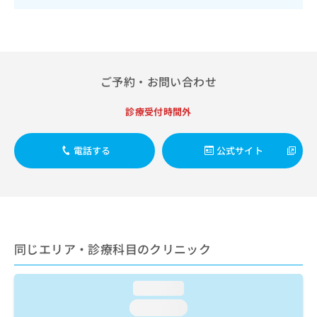
出
稿
クリ
資
稿
ニッ
の
料
クナ
の
お
の
ビサ
お
問
ご
イト
問
い
請
への
い
合
お問
求
ご予約・お問い合わせ
合
合せ
わ
は
フォ
わ
せ
こ
診療受付時間外
ーム
せ
は
ち
とな
は
こ
ら
りま
こ
ち
す。
電話する
公式サイト
ち
ら
クリ
無
ら
ニッ
料
クの
資
情
予
料
報
約・
の
症状
拡
のご
ご
充
同じエリア・診療科目のクリニック
相談
請
の
など
求
お
はで
は
申
きま
loading...
こ
せん
し
ので
ち
loading...
込