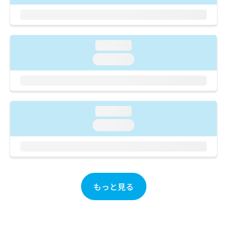
ご了
ら
み
承く
は
ださ
こ
無
い。
ち
料
loading...
ら
情
報
loading...
拡
掲
充
載
の
情
お
報
申
の
loading...
し
修
loading...
込
正
み
は
は
こ
こ
ち
ち
ら
ら
もっと見る
そ
の
他
の