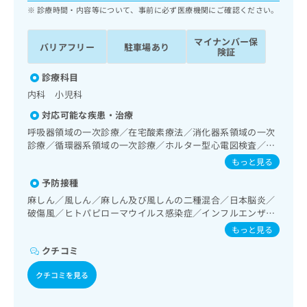
ッ
は
診療時間・内容等について、事前に必ず医療機関にご確認ください。
ク
こ
ナ
ち
マイナンバー保
バリアフリー
駐車場あり
ビ
険証
ら
に
関
診療科目
広
す
広
内科 小児科
告
る
告
代
対応可能な疾患・治療
お
出
理
問
呼吸器領域の一次診療／在宅酸素療法／消化器系領域の一次
稿
店
い
診療／循環器系領域の一次診療／ホルター型心電図検査／
の
合
腎･泌尿器系領域の一次診療／インスリン療法／糖尿病患者
の
お
もっと見る
教育（食事療法、運動療法、自己血糖測定）／医療用麻薬に
わ
方
問
予防接種
よるがん疼痛治療／漢方薬の処方／在宅における看取り
せ
い
は
は
麻しん／風しん／麻しん及び風しんの二種混合／日本脳炎／
合
こ
こ
破傷風／ヒトパピローマウイルス感染症／インフルエンザ／
わ
ち
成人の肺炎球菌感染症
ち
せ
もっと見る
ら
ら
は
クチコミ
こ
こち
ち
広
クチコミを見る
らは
広
ら
告
マイ
告
出
ナビ