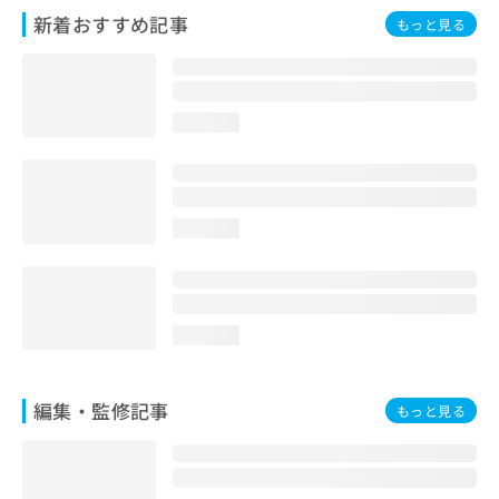
お
新着おすすめ記事
もっと見る
問
い
合
わ
loading...
せ
は
こ
ち
ら
loading...
loading...
編集・監修記事
もっと見る