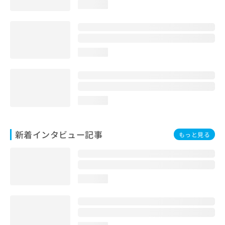
loading...
loading...
loading...
新着インタビュー記事
もっと見る
loading...