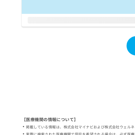
拡
資
きま
充
料
せん
の
ので
の
ご了
お
ご
承く
申
請
ださ
し
求
い。
込
は
み
こ
は
ち
こ
ら
ち
ら
無
料
掲
情
載
報
情
拡
報
充
の
の
修
お
【医療機関の情報について】
正
申
掲載している情報は、株式会社マイナビおよび株式会社ウェルネ
は
し
こ
実際に検索された医療機関で受診を希望される場合は、必ず医療
込