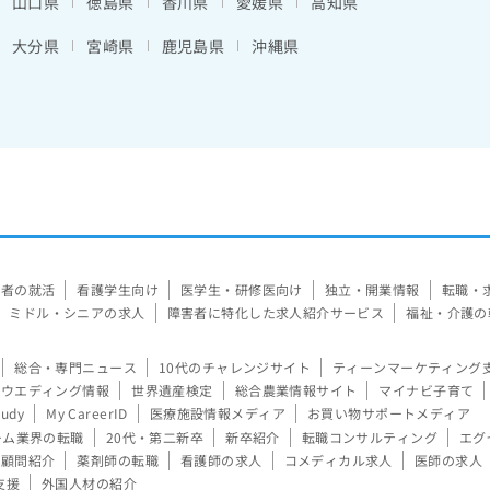
山口県
徳島県
香川県
愛媛県
高知県
大分県
宮崎県
鹿児島県
沖縄県
験者の就活
看護学生向け
医学生・研修医向け
独立・開業情報
転職・
ミドル・シニアの求人
障害者に特化した求人紹介サービス
福祉・介護の
総合・専門ニュース
10代のチャレンジサイト
ティーンマーケティング
ウエディング情報
世界遺産検定
総合農業情報サイト
マイナビ子育て
tudy
My CareerID
医療施設情報メディア
お買い物サポートメディア
ーム業界の転職
20代・第二新卒
新卒紹介
転職コンサルティング
エグ
顧問紹介
薬剤師の転職
看護師の求人
コメディカル求人
医師の求人
支援
外国人材の紹介