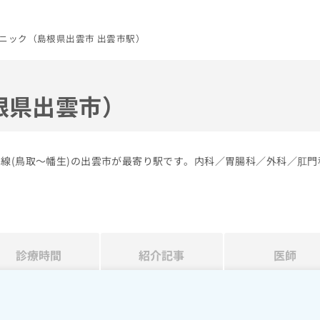
ニック（島根県出雲市 出雲市駅）
根県出雲市）
本線(鳥取～幡生)の出雲市が最寄り駅です。内科／胃腸科／外科／肛門
診療時間
紹介記事
医師