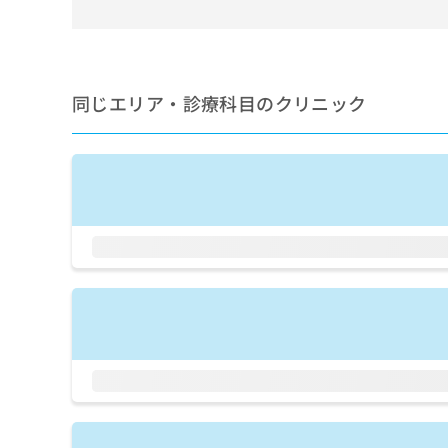
せ
こち
ち
らは
は
マイ
こ
ら
ナビ
ち
クリ
ら
ニッ
同じエリア・診療科目のクリニック
クナ
広
ビサ
広
資
イト
告
告
への
料
出
出
お問
の
稿
合せ
稿
ご
の
フォ
の
請
お
ーム
お
求
問
とな
問
りま
は
い
い
す。
こ
合
合
クリ
ち
わ
ニッ
わ
ら
せ
クの
せ
は
予
は
約・
こ
こ
無
症状
ち
ち
のご
料
ら
相談
ら
情
など
報
はで