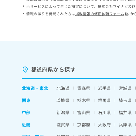
ち
み
当サービスによって生じた損害について、株式会社マイナビ及び
ら
は
情報の誤りを発見された方は
掲載情報の修正依頼フォーム
か
こ
ち
そ
ら
の
他
の
お
問
い
都道府県から探す
合
わ
せ
北海道
・
東北
北海道
青森県
岩手県
宮城県
は
こ
関東
茨城県
栃木県
群馬県
埼玉県
ち
ら
中部
新潟県
富山県
石川県
福井県
近畿
滋賀県
京都府
大阪府
兵庫県