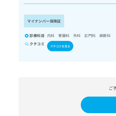
係
ク
者
リ
の
ニ
ッ
方
マイナンバー保険証
ク
は
ナ
こ
ビ
診療科目
内科 胃腸科 外科 肛門科 麻酔科
ち
に
クチコミ
関
ら
クチコミを見る
す
る
お
広
広
問
告
告
い
出
代
合
稿
わ
理
の
せ
ご
店
お
は
の
問
こ
い
方
ち
合
ら
は
わ
こ