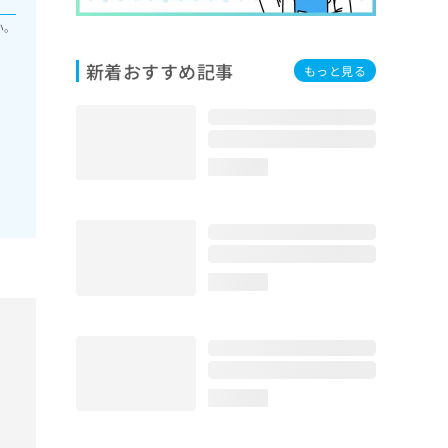
い。
新着おすすめ記事
もっと見る
loading...
loading...
loading...