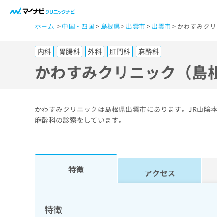
一
ホーム
中国・四国
島根県
出雲市
出雲市
かわすみクリ
般
ユ
内科
胃腸科
外科
肛門科
麻酔科
ー
ザ
かわすみクリニック（島
ー
の
方
かわすみクリニックは島根県出雲市にあります。JR山陰
は
麻酔科の診察をしています。
こ
ち
ら
特徴
アクセス
医
マ
療
イ
ナ
関
特徴
ビ