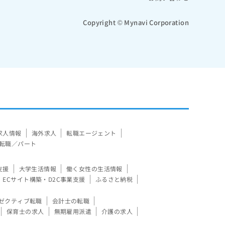
Copyright © Mynavi Corporation
求人情報
海外求人
転職エージェント
転職／パート
支援
大学生活情報
働く女性の生活情報
ECサイト構築・D2C事業支援
ふるさと納税
ゼクティブ転職
会計士の転職
保育士の求人
無期雇用派遣
介護の求人