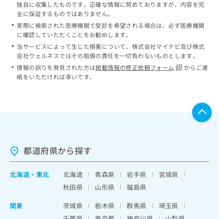
独自に収集したものです。正確な情報に努めておりますが、内容を完
全に保証するものではありません。
実際に検索された医療機関で受診を希望される場合は、必ず医療機関
に確認していただくことをお勧めします。
当サービスによって生じた損害について、株式会社マイナビ及び株式
会社ウェルネスではその賠償の責任を一切負わないものとします。
情報の誤りを発見された方は
掲載情報の修正依頼フォーム
からご連
絡をいただければ幸いです。
都道府県から探す
北海道
・
東北
北海道
青森県
岩手県
宮城県
秋田県
山形県
福島県
関東
茨城県
栃木県
群馬県
埼玉県
千葉県
東京都
神奈川県
山梨県