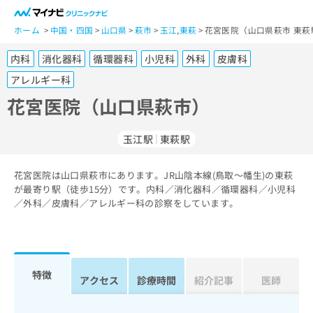
一
般
ホーム
中国・四国
山口県
萩市
玉江
,
東萩
花宮医院（山口県萩市 東萩
ユ
内科
消化器科
循環器科
小児科
外科
皮膚科
ー
ザ
アレルギー科
ー
花宮医院（山口県萩市）
の
方
は
玉江駅
東萩駅
こ
ち
花宮医院は山口県萩市にあります。JR山陰本線(鳥取～幡生)の東萩
ら
が最寄り駅（徒歩15分）です。内科／消化器科／循環器科／小児科
／外科／皮膚科／アレルギー科の診察をしています。
医
マ
療
イ
関
ナ
係
ビ
特徴
者
ク
アクセス
診療時間
紹介記事
医師
の
リ
方
ニ