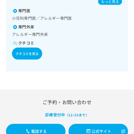
出
もっと見る
稿
クリ
資
児相談／漢方薬の処方
ーマウイルス感染症／水痘／インフルエンザ／成人の肺炎球
稿
ニッ
の
料
専門医
菌感染症／おたふくかぜ／A型肝炎／B型肝炎／狂犬病／ロタ
クナ
の
お
の
ウイルス感染症
ビサ
小児科専門医／アレルギー専門医
お
問
ご
イト
問
い
専門外来
請
への
い
合
お問
求
アレルギー専門外来
合
合せ
わ
は
クチコミ
フォ
わ
せ
こ
ーム
せ
は
ち
とな
クチコミを見る
は
こ
ら
りま
こ
ち
す。
ち
ら
クリ
無
ら
ニッ
料
クの
資
情
予
料
報
約・
の
症状
拡
のご
ご
充
ご予約・お問い合わせ
相談
請
の
など
求
お
はで
診療受付中
（12:30まで）
は
申
きま
こ
せん
し
ので
ち
込
電話する
公式サイト