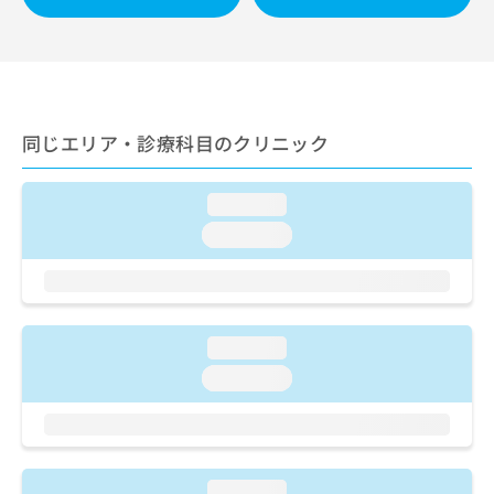
ご了
ら
み
承く
は
ださ
こ
無
い。
ち
料
ら
情
報
同じエリア・診療科目のクリニック
拡
掲
充
載
の
情
loading...
お
報
申
loading...
の
し
修
込
正
み
は
は
こ
こ
loading...
ち
ち
ら
loading...
ら
そ
の
他
の
loading...