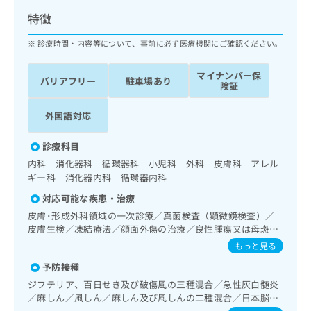
ッ
は
特徴
ク
こ
ナ
ち
診療時間・内容等について、事前に必ず医療機関にご確認ください。
ビ
ら
に
マイナンバー保
関
バリアフリー
駐車場あり
広
険証
す
広
告
る
告
代
外国語対応
お
出
理
問
稿
店
い
診療科目
の
合
の
お
内科 消化器科 循環器科 小児科 外科 皮膚科 アレル
わ
方
問
ギー科 消化器内科 循環器内科
せ
い
は
対応可能な疾患・治療
は
合
こ
こ
皮膚･形成外科領域の一次診療／真菌検査（顕微鏡検査）／
わ
ち
皮膚生検／凍結療法／顔面外傷の治療／良性腫瘍又は母斑そ
ち
せ
ら
の他の切除・縫合手術／アトピー性皮膚炎の治療／在宅持続
ら
は
もっと見る
陽圧呼吸療法（睡眠時無呼吸症候群治療）／在宅酸素療法／
こ
予防接種
消化器系領域の一次診療／上部消化管内視鏡検査／上部消化
こち
ち
広
らは
管内視鏡的切除術／下部消化管内視鏡検査／下部消化管内視
ジフテリア、百日せき及び破傷風の三種混合／急性灰白髄炎
広
ら
告
マイ
鏡的切除術／循環器系領域の一次診療／ホルター型心電図検
／麻しん／風しん／麻しん及び風しんの二種混合／日本脳炎
告
出
ナビ
査／小児領域の一次診療／小児アレルギー疾患／乳幼児の育
／破傷風／Hib感染症／小児の肺炎球菌感染症／ヒトパピロ