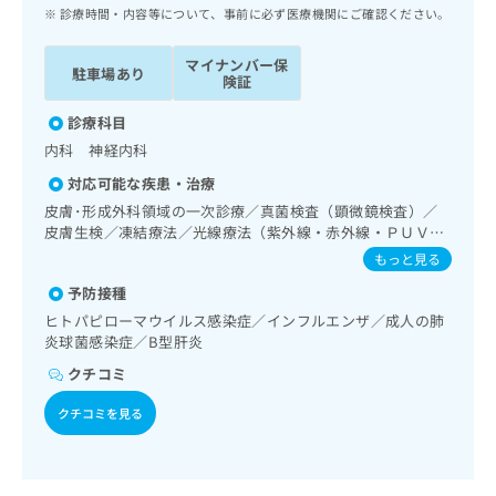
ッ
は
診療時間・内容等について、事前に必ず医療機関にご確認ください。
ク
こ
ナ
ち
マイナンバー保
駐車場あり
ビ
険証
ら
に
関
診療科目
広
す
広
内科 神経内科
告
る
告
代
対応可能な疾患・治療
お
出
理
問
皮膚･形成外科領域の一次診療／真菌検査（顕微鏡検査）／
稿
店
皮膚生検／凍結療法／光線療法（紫外線・赤外線・ＰＵＶ
い
の
Ａ）／中等症の熱傷の入院治療／顔面外傷の治療／皮膚悪性
合
の
お
もっと見る
腫瘍手術／皮膚悪性腫瘍化学療法／良性腫瘍又は母斑その他
わ
方
問
予防接種
の切除・縫合手術／マイクロサージェリーによる遊離組織移
せ
い
は
植／唇顎口蓋裂手術／アトピー性皮膚炎の治療／認知症
ヒトパピローマウイルス感染症／インフルエンザ／成人の肺
は
合
こ
炎球菌感染症／B型肝炎
こ
わ
ち
ち
せ
クチコミ
ら
ら
は
こ
クチコミを見る
こち
ち
広
らは
広
ら
告
マイ
告
出
ナビ