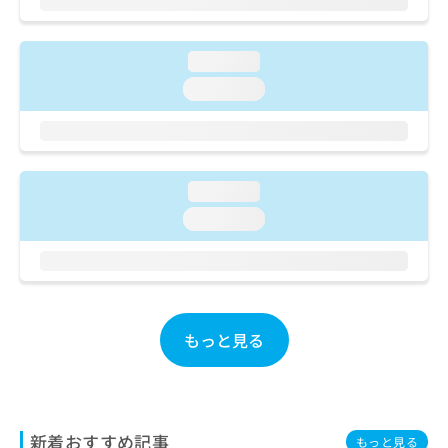
ご了
ら
み
承く
は
ださ
こ
無
い。
loading...
ち
料
loading...
ら
情
報
拡
掲
充
載
の
情
loading...
お
報
申
の
loading...
し
修
込
正
み
は
は
こ
こ
ち
ち
ら
もっと見る
ら
そ
の
他
新着おすすめ記事
の
もっと見る