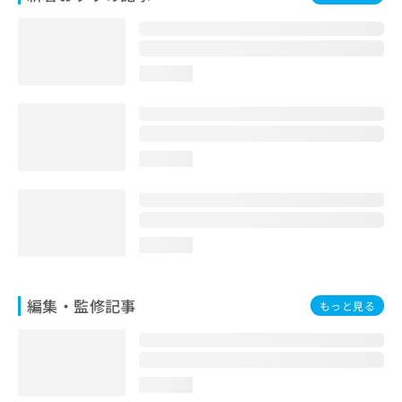
お
問
い
合
loading...
わ
せ
は
こ
ち
loading...
ら
loading...
編集・監修記事
もっと見る
loading...