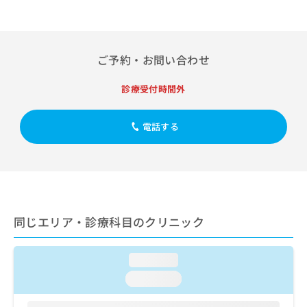
出
稿
クリ
資
稿
ニッ
の
料
クナ
の
お
の
ビサ
お
問
ご
イト
ご予約・お問い合わせ
問
い
請
への
い
合
お問
求
合
合せ
わ
診療受付時間外
は
フォ
わ
せ
こ
ーム
せ
は
ち
とな
電話する
は
こ
ら
りま
こ
ち
す。
ち
ら
クリ
無
ら
ニッ
料
クの
資
情
予
料
報
約・
の
症状
拡
同じエリア・診療科目のクリニック
のご
ご
充
相談
請
の
など
求
お
loading...
はで
は
申
きま
loading...
こ
せん
し
ので
ち
込