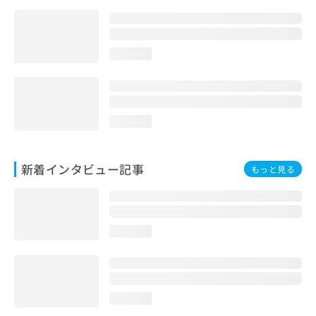
loading...
loading...
新着インタビュー記事
もっと見る
loading...
loading...