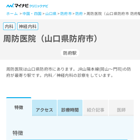
一
般
ホーム
中国・四国
山口県
防府市
防府
周防医院（山口県防府市 防府
ユ
内科
神経内科
ー
ザ
周防医院（山口県防府市）
ー
の
防府駅
方
は
こ
周防医院は山口県防府市にあります。JR山陽本線(岡山～門司)の防
府が最寄り駅です。内科／神経内科の診察をしています。
ち
ら
医
マ
療
イ
特徴
アクセス
診療時間
紹介記事
医師
関
ナ
係
ビ
者
ク
の
リ
特徴
方
ニ