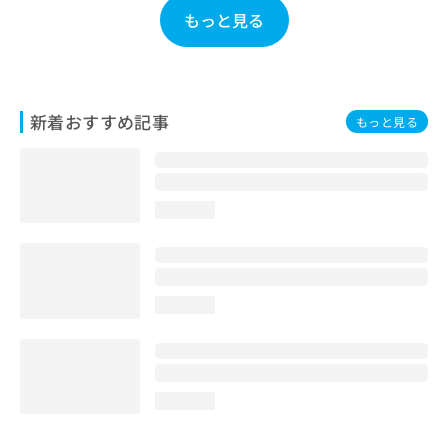
お
もっと見る
問
い
合
わ
せ
新着おすすめ記事
もっと見る
は
こ
ち
ら
loading...
loading...
loading...