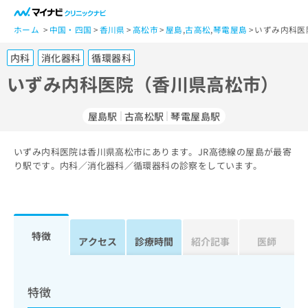
一
般
ホーム
中国・四国
香川県
高松市
屋島
,
古高松
,
琴電屋島
いずみ内科医
ユ
内科
消化器科
循環器科
ー
ザ
いずみ内科医院（香川県高松市）
ー
の
屋島駅
古高松駅
琴電屋島駅
方
は
こ
いずみ内科医院は香川県高松市にあります。JR高徳線の屋島が最寄
り駅です。内科／消化器科／循環器科の診察をしています。
ち
ら
医
マ
療
イ
特徴
アクセス
診療時間
紹介記事
医師
関
ナ
係
ビ
者
ク
の
リ
特徴
方
ニ