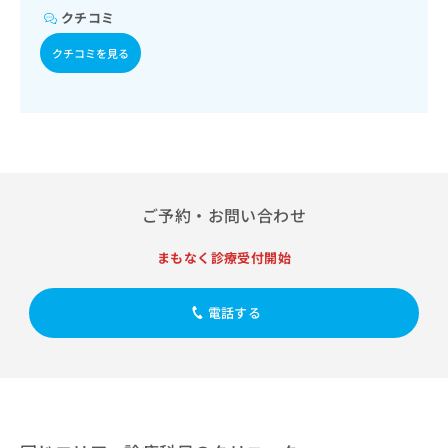
出
稿
クリ
資
クチコミ
稿
ニッ
の
料
クナ
の
お
の
クチコミを見る
ビサ
お
問
ご
イト
問
い
請
への
い
合
お問
求
合
合せ
わ
は
フォ
わ
せ
こ
ーム
せ
は
ち
とな
は
こ
ら
りま
こ
ち
す。
ご予約・お問い合わせ
ち
ら
クリ
無
ら
ニッ
料
まもなく診療受付開始
クの
資
情
予
料
報
約・
電話する
の
症状
拡
のご
ご
充
相談
請
の
など
求
お
はで
は
申
きま
こ
せん
し
ので
ち
込