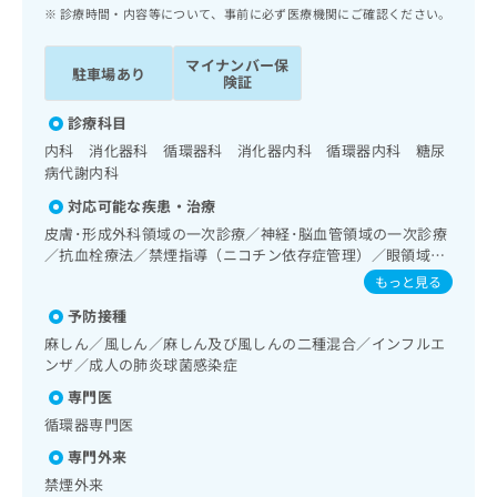
ッ
は
診療時間・内容等について、事前に必ず医療機関にご確認ください。
ク
こ
ナ
ち
マイナンバー保
駐車場あり
ビ
険証
ら
に
関
診療科目
広
す
広
内科 消化器科 循環器科 消化器内科 循環器内科 糖尿
告
る
告
病代謝内科
代
お
出
対応可能な疾患・治療
理
問
稿
店
い
皮膚･形成外科領域の一次診療／神経･脳血管領域の一次診療
の
／抗血栓療法／禁煙指導（ニコチン依存症管理）／眼領域の
合
の
お
一次診療／耳鼻咽喉領域の一次診療／呼吸器領域の一次診療
わ
方
問
もっと見る
／在宅持続陽圧呼吸療法（睡眠時無呼吸症候群治療）／在宅
せ
い
は
予防接種
酸素療法／消化器系領域の一次診療／肝･胆道・膵臓領域の
は
合
こ
一次診療／循環器系領域の一次診療／ホルター型心電図検査
麻しん／風しん／麻しん及び風しんの二種混合／インフルエ
こ
わ
ち
／腎･泌尿器系領域の一次診療／内分泌･代謝･栄養領域の一
ンザ／成人の肺炎球菌感染症
ち
せ
ら
次診療／内分泌機能検査／インスリン療法／糖尿病患者教育
ら
は
専門医
（食事療法、運動療法、自己血糖測定）／糖尿病による合併
こ
症に対する継続的な管理及び指導／血液・免疫系領域の一次
循環器専門医
こち
ち
広
診療／筋・骨格系及び外傷領域の一次診療／医療用麻薬によ
らは
専門外来
広
ら
告
るがん疼痛治療／漢方薬の処方／在宅における看取り
マイ
告
出
禁煙外来
ナビ