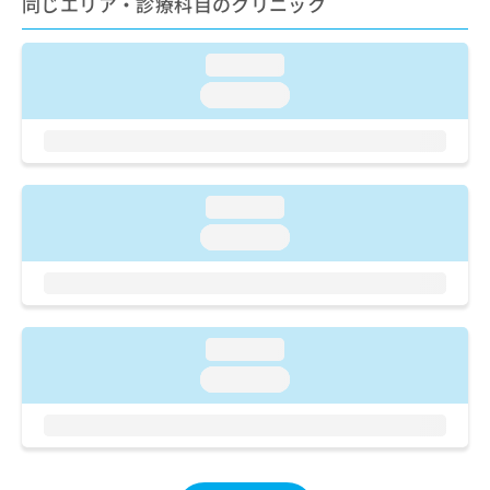
同じエリア・診療科目のクリニック
ご了
ら
み
承く
は
ださ
こ
無
い。
loading...
ち
料
loading...
ら
情
報
拡
掲
充
載
の
情
loading...
お
報
申
の
loading...
し
修
込
正
み
は
は
こ
こ
ち
loading...
ち
ら
loading...
ら
そ
の
他
の