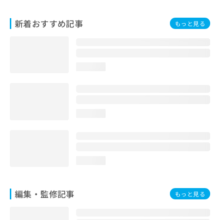
お
問
新着おすすめ記事
もっと見る
い
合
わ
せ
は
loading...
こ
ち
ら
loading...
loading...
編集・監修記事
もっと見る