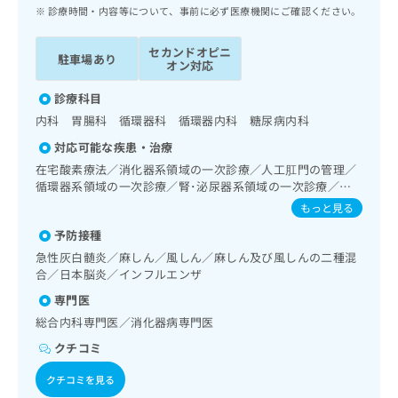
ッ
は
診療時間・内容等について、事前に必ず医療機関にご確認ください。
ク
こ
ナ
ち
セカンドオピニ
駐車場あり
ビ
オン対応
ら
に
関
診療科目
広
す
広
内科 胃腸科 循環器科 循環器内科 糖尿病内科
告
る
告
代
対応可能な疾患・治療
お
出
理
問
在宅酸素療法／消化器系領域の一次診療／人工肛門の管理／
稿
店
循環器系領域の一次診療／腎･泌尿器系領域の一次診療／尿
い
の
失禁の治療／内分泌･代謝･栄養領域の一次診療／内分泌機能
合
の
お
もっと見る
検査／インスリン療法／糖尿病患者教育（食事療法、運動療
わ
方
問
予防接種
法、自己血糖測定）／糖尿病による合併症に対する継続的な
せ
い
は
管理及び指導／血液・免疫系領域の一次診療／アレルギーの
急性灰白髄炎／麻しん／風しん／麻しん及び風しんの二種混
は
合
こ
減感作療法／筋・骨格系及び外傷領域の一次診療／小児領域
合／日本脳炎／インフルエンザ
こ
わ
ち
の一次診療／医療用麻薬によるがん疼痛治療／画像診断管理
ち
せ
専門医
ら
（専ら画像診断を担当する医師による読影）
ら
は
総合内科専門医／消化器病専門医
こ
こち
クチコミ
ち
広
らは
広
ら
告
マイ
クチコミを見る
告
出
ナビ