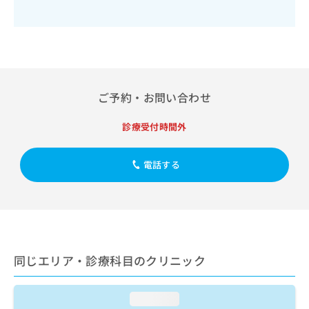
出
稿
クリ
資
稿
ニッ
の
料
クナ
の
お
の
ビサ
お
問
ご
イト
問
い
請
への
い
合
お問
求
合
合せ
わ
は
ご予約・お問い合わせ
フォ
わ
せ
こ
ーム
せ
は
ち
とな
診療受付時間外
は
こ
ら
りま
こ
ち
す。
ち
ら
クリ
無
電話する
ら
ニッ
料
クの
資
情
予
料
報
約・
の
症状
拡
のご
ご
充
相談
請
の
など
同じエリア・診療科目のクリニック
求
お
はで
は
申
きま
こ
せん
し
loading...
ので
ち
込