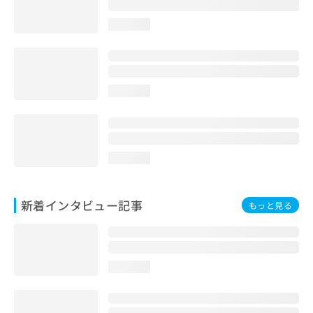
loading...
loading...
loading...
新着インタビュー記事
もっと見る
loading...