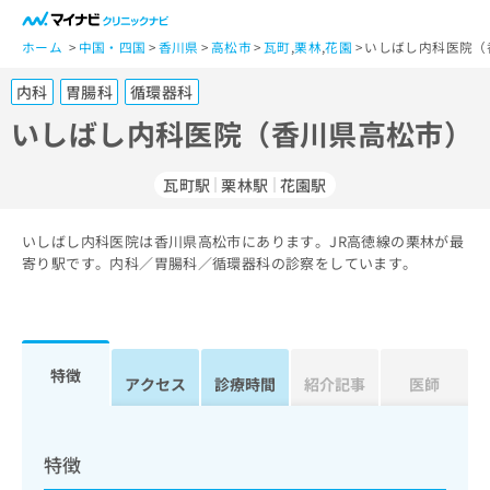
一
般
ホーム
中国・四国
香川県
高松市
瓦町
,
栗林
,
花園
いしばし内科医院（
ユ
内科
胃腸科
循環器科
ー
ザ
いしばし内科医院（香川県高松市）
ー
の
瓦町駅
栗林駅
花園駅
方
は
こ
いしばし内科医院は香川県高松市にあります。JR高徳線の栗林が最
寄り駅です。内科／胃腸科／循環器科の診察をしています。
ち
ら
医
マ
療
イ
特徴
アクセス
診療時間
紹介記事
医師
関
ナ
係
ビ
者
ク
の
リ
特徴
方
ニ