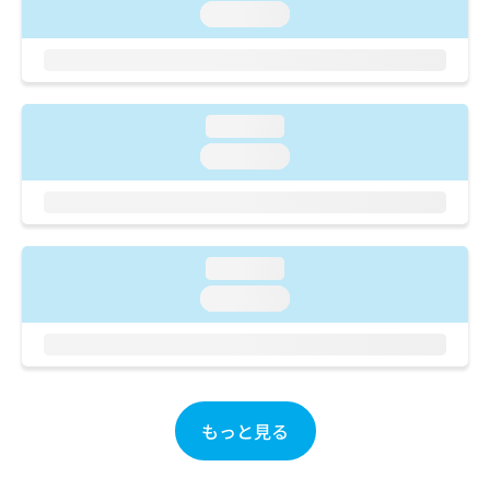
ご了
ら
み
loading...
承く
は
ださ
こ
無
い。
ち
料
ら
情
報
loading...
拡
掲
loading...
充
載
の
情
お
報
申
の
し
修
loading...
込
正
み
loading...
は
は
こ
こ
ち
ち
ら
ら
そ
もっと見る
の
他
の