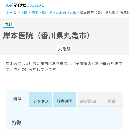
一
般
ホーム
中国・四国
香川県
丸亀市
丸亀
岸本医院（香川県丸亀市 丸亀
ユ
内科
ー
ザ
岸本医院（香川県丸亀市）
ー
の
丸亀駅
方
は
こ
岸本医院は香川県丸亀市にあります。JR予讃線の丸亀が最寄り駅で
す。内科の診察をしています。
ち
ら
医
マ
療
イ
特徴
アクセス
診療時間
紹介記事
医師
関
ナ
係
ビ
者
ク
の
リ
特徴
方
ニ