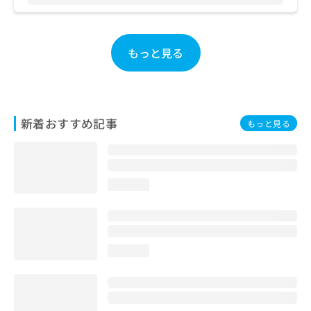
お
問
い
もっと見る
合
わ
せ
は
こ
ち
新着おすすめ記事
もっと見る
ら
loading...
loading...