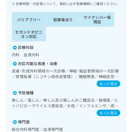
ッ
は
診療時間・内容等について、事前に必ず医療機関にご確認ください。
ク
こ
ナ
ち
マイナンバー保
バリアフリー
駐車場あり
ビ
険証
ら
に
セカンドオピニ
関
広
オン対応
す
広
告
る
告
診療科目
代
お
出
内科 血液内科
理
問
稿
店
い
の
対応可能な疾患・治療
合
の
お
皮膚･形成外科領域の一次診療／神経･脳血管領域の一次診療
わ
方
問
／禁煙指導（ニコチン依存症管理）／睡眠障害／神経症性障
せ
い
は
害（強迫性障害、不安障害、パニック障害等）／認知症／耳
もっと見る
は
合
こ
鼻咽喉領域の一次診療／呼吸器領域の一次診療／在宅持続陽
こ
わ
予防接種
圧呼吸療法（睡眠時無呼吸症候群治療）／在宅酸素療法／消
ち
ち
せ
化器系領域の一次診療／肝･胆道・膵臓領域の一次診療／循
麻しん／風しん／麻しん及び風しんの二種混合／破傷風／ヒ
ら
ら
は
環器系領域の一次診療／ホルター型心電図検査／腎･泌尿器
トパピローマウイルス感染症／水痘／インフルエンザ／成人
こ
系領域の一次診療／内分泌･代謝･栄養領域の一次診療／イン
の肺炎球菌感染症／おたふくかぜ／B型肝炎
もっと見る
こち
スリン療法／糖尿病患者教育（食事療法、運動療法、自己血
ち
広
らは
糖測定）／糖尿病による合併症に対する継続的な管理及び指
広
ら
専門医
告
マイ
導／血液・免疫系領域の一次診療／血液凝固異常の診断及び
告
出
総合内科専門医／血液専門医
ナビ