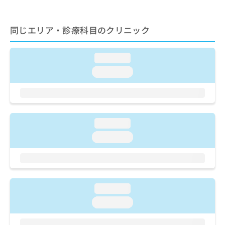
ご了
ら
み
承く
は
ださ
こ
無
い。
同じエリア・診療科目のクリニック
ち
料
ら
情
報
loading...
拡
掲
loading...
充
載
の
情
お
報
申
の
し
修
loading...
込
正
み
loading...
は
は
こ
こ
ち
ち
ら
ら
loading...
そ
の
loading...
他
の