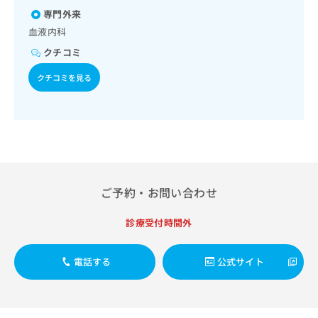
治療／小児領域の一次診療／医療用麻薬によるがん疼痛治療
出
稿
クリ
資
専門外来
／漢方薬の処方／外来における化学療法／在宅における看取
稿
ニッ
の
料
り
クナ
血液内科
の
お
の
ビサ
お
問
ご
クチコミ
イト
問
い
請
への
い
合
クチコミを見る
お問
求
合
合せ
わ
は
フォ
わ
せ
こ
ーム
せ
は
ち
とな
は
こ
ら
りま
こ
ち
す。
ち
ら
クリ
無
ら
ニッ
料
クの
ご予約・お問い合わせ
資
情
予
料
報
約・
診療受付時間外
の
症状
拡
のご
ご
充
相談
請
の
など
電話する
公式サイト
求
お
はで
は
申
きま
こ
せん
し
ので
ち
込