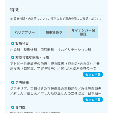
ッ
は
ク
こ
特徴
ナ
ち
ビ
診療時間・内容等について、事前に必ず医療機関にご確認ください。
ら
に
関
マイナンバー保
広
バリアフリー
駐車場あり
す
広
険証
告
る
告
代
お
診療科目
出
理
問
稿
小児科 整形外科 泌尿器科 リハビリテーション科
店
い
の
対応可能な疾患・治療
合
の
お
わ
アトピー性皮膚炎の治療／摂食障害（拒食症･過食症）／発
方
問
せ
達障害（自閉症、学習障害等）／腎･泌尿器系領域の一次診
い
は
療／膀胱鏡検査／腎悪性腫瘍化学療法／膀胱悪性腫瘍化学療
は
合
もっと見る
こ
法／前立腺悪性腫瘍化学療法／尿失禁の治療／筋・骨格系及
こ
わ
ち
予防接種
び外傷領域の一次診療／義肢装具の作成及び評価／小児領域
ち
せ
ら
の一次診療／小児循環器疾患／小児呼吸器疾患／小児腎疾患
ら
ジフテリア、百日せき及び破傷風の三種混合／急性灰白髄炎
は
／小児神経疾患／小児アレルギー疾患／小児自己免疫疾患／
／麻しん／風しん／麻しん及び風しんの二種混合／日本脳炎
こ
小児糖尿病／小児内分泌疾患／小児先天性代謝疾患／小児血
こち
／結核／Hib感染症／小児の肺炎球菌感染症／ヒトパピロー
ち
もっと見る
広
液疾患／乳幼児の育児相談／夜尿症の治療／神経ブロック／
らは
マウイルス感染症／水痘／インフルエンザ／成人の肺炎球菌
広
ら
告
マイ
漢方薬の処方
専門医
感染症／おたふくかぜ／A型肝炎／B型肝炎／ロタウイルス感
告
出
ナビ
染症