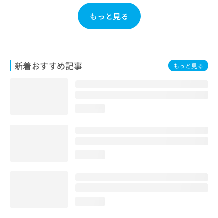
お
もっと見る
問
い
合
わ
せ
新着おすすめ記事
は
もっと見る
こ
ち
ら
loading...
loading...
loading...