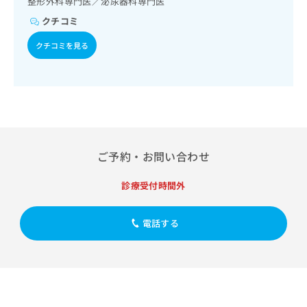
整形外科専門医／泌尿器科専門医
出
稿
クリ
資
稿
ニッ
の
クチコミ
料
クナ
の
お
の
ビサ
お
クチコミを見る
問
ご
イト
問
い
請
への
い
合
お問
求
合
合せ
わ
は
フォ
わ
せ
こ
ーム
せ
は
ち
とな
は
こ
ら
りま
こ
ち
す。
ち
ご予約・お問い合わせ
ら
クリ
無
ら
ニッ
料
クの
診療受付時間外
資
情
予
料
報
約・
の
症状
拡
電話する
のご
ご
充
相談
請
の
など
求
お
はで
は
申
きま
こ
せん
し
ので
ち
込