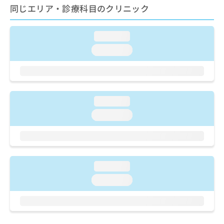
ご了
ら
み
同じエリア・診療科目のクリニック
承く
は
ださ
こ
無
い。
ち
loading...
料
ら
情
loading...
報
拡
掲
充
載
の
情
お
報
loading...
申
の
loading...
し
修
込
正
み
は
は
こ
こ
ち
loading...
ち
ら
ら
loading...
そ
の
他
の