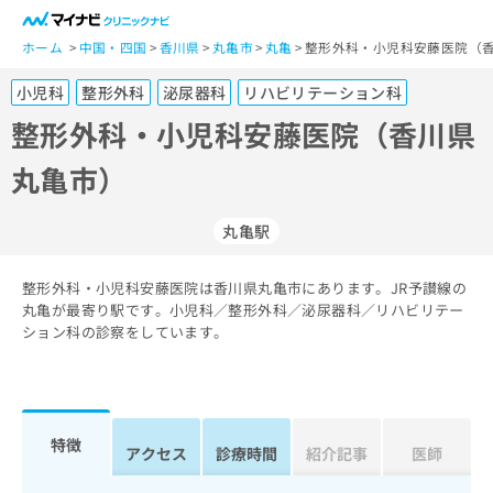
一
般
ホーム
中国・四国
香川県
丸亀市
丸亀
整形外科・小児科安藤医院（香
ユ
小児科
整形外科
泌尿器科
リハビリテーション科
ー
ザ
整形外科・小児科安藤医院（香川県
ー
丸亀市）
の
方
は
丸亀駅
こ
ち
整形外科・小児科安藤医院は香川県丸亀市にあります。JR予讃線の
ら
丸亀が最寄り駅です。小児科／整形外科／泌尿器科／リハビリテー
ション科の診察をしています。
医
マ
療
イ
関
ナ
係
ビ
者
ク
特徴
アクセス
診療時間
紹介記事
医師
の
リ
方
ニ