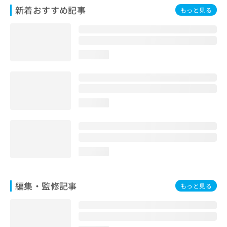
お
新着おすすめ記事
もっと見る
問
い
合
わ
loading...
せ
は
こ
ち
ら
loading...
loading...
編集・監修記事
もっと見る