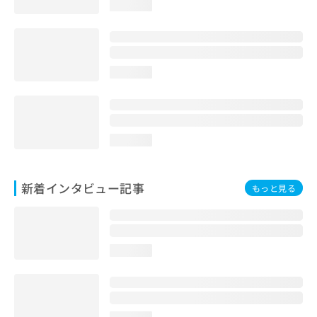
loading...
loading...
loading...
新着インタビュー記事
もっと見る
loading...