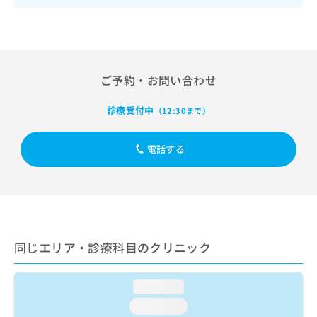
出
稿
クリ
資
稿
ニッ
の
料
クナ
の
お
の
ビサ
お
問
ご
イト
問
い
請
への
い
合
お問
ご予約・お問い合わせ
求
合
合せ
わ
は
フォ
わ
せ
こ
診療受付中
（12:30まで）
ーム
せ
は
ち
とな
は
こ
ら
りま
こ
ち
電話する
す。
ち
ら
クリ
無
ら
ニッ
料
クの
資
情
予
料
報
約・
の
症状
拡
のご
ご
充
同じエリア・診療科目のクリニック
相談
請
の
など
求
お
はで
は
申
きま
loading...
こ
せん
し
loading...
ので
ち
込