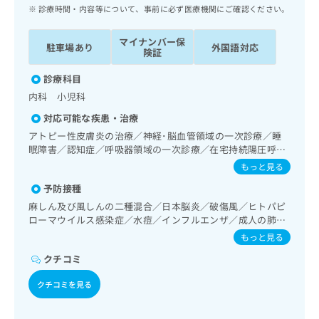
ッ
は
診療時間・内容等について、事前に必ず医療機関にご確認ください。
ク
こ
ナ
ち
マイナンバー保
駐車場あり
外国語対応
ビ
険証
ら
に
関
診療科目
広
す
広
内科 小児科
告
る
告
代
対応可能な疾患・治療
お
出
理
問
アトピー性皮膚炎の治療／神経･脳血管領域の一次診療／睡
稿
店
眠障害／認知症／呼吸器領域の一次診療／在宅持続陽圧呼吸
い
の
療法（睡眠時無呼吸症候群治療）／在宅酸素療法／消化器系
合
の
お
もっと見る
領域の一次診療／肝･胆道・膵臓領域の一次診療／循環器系
わ
方
問
予防接種
領域の一次診療／ホルター型心電図検査／腎･泌尿器系領域
せ
い
は
の一次診療／更年期障害治療／内分泌･代謝･栄養領域の一次
麻しん及び風しんの二種混合／日本脳炎／破傷風／ヒトパピ
は
合
こ
診療／インスリン療法／糖尿病患者教育（食事療法、運動療
ローマウイルス感染症／水痘／インフルエンザ／成人の肺炎
こ
わ
ち
法、自己血糖測定）／糖尿病による合併症に対する継続的な
球菌感染症／おたふくかぜ／A型肝炎／B型肝炎／狂犬病
ち
せ
もっと見る
ら
管理及び指導／血液・免疫系領域の一次診療／小児領域の一
ら
は
次診療／小児呼吸器疾患／小児アレルギー疾患／乳幼児の育
クチコミ
こ
児相談／夜尿症の治療／がんに伴う精神症状のケア／漢方薬
こち
ち
広
の処方
クチコミを見る
らは
広
ら
告
マイ
告
出
ナビ