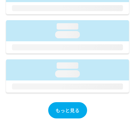
ご了
ら
み
承く
は
ださ
こ
無
い。
ち
料
loading...
ら
情
報
loading...
拡
掲
充
載
の
情
お
報
申
の
loading...
し
修
loading...
込
正
み
は
は
こ
こ
ち
ち
ら
ら
もっと見る
そ
の
他
の