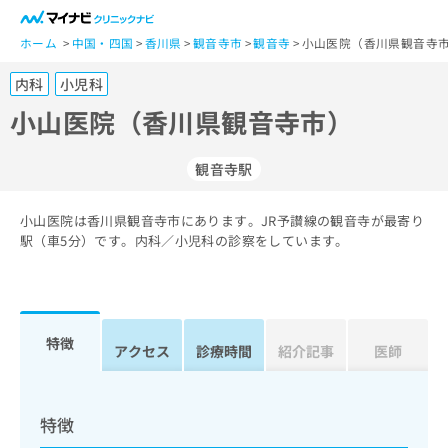
一
般
ホーム
中国・四国
香川県
観音寺市
観音寺
小山医院（香川県観音寺市
ユ
内科
小児科
ー
ザ
小山医院（香川県観音寺市）
ー
の
観音寺駅
方
は
こ
小山医院は香川県観音寺市にあります。JR予讃線の観音寺が最寄り
駅（車5分）です。内科／小児科の診察をしています。
ち
ら
医
マ
療
イ
特徴
アクセス
診療時間
紹介記事
医師
関
ナ
係
ビ
者
ク
の
リ
特徴
方
ニ