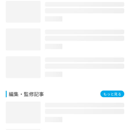
お
問
い
loading...
合
わ
せ
は
こ
loading...
ち
ら
loading...
編集・監修記事
もっと見る
loading...