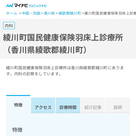
一
般
ホーム
中国・四国
香川県
綾歌郡綾川町
綾川町国民健康保険羽床上診
ユ
内科
ー
ザ
綾川町国民健康保険羽床上診療所
ー
（香川県綾歌郡綾川町）
の
方
は
こ
綾川町国民健康保険羽床上診療所は香川県綾歌郡綾川町にありま
ち
す。内科の診察をしています。
ら
医
マ
療
イ
特徴
関
アクセス
診療時間
紹介記事
医師
ナ
係
ビ
者
ク
の
リ
特徴
方
ニ