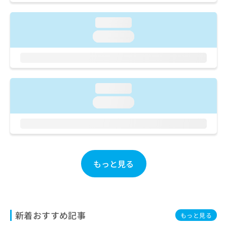
ご了
ら
み
承く
は
ださ
loading...
こ
無
い。
ち
loading...
料
ら
情
報
拡
掲
充
載
の
loading...
情
お
報
loading...
申
の
し
修
込
正
み
は
は
こ
こ
ち
もっと見る
ち
ら
ら
そ
の
他
新着おすすめ記事
もっと見る
の