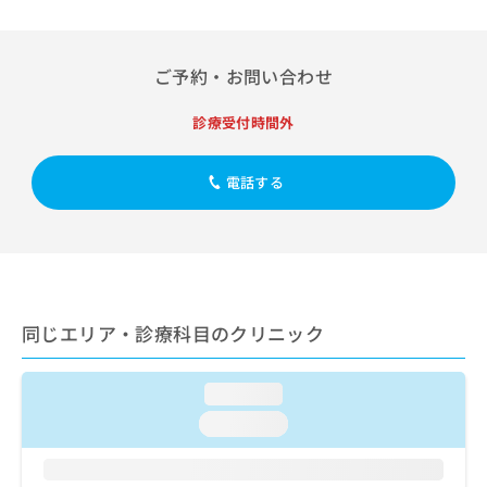
出
稿
クリ
資
稿
ニッ
の
料
クナ
の
お
の
ビサ
お
ご予約・お問い合わせ
問
ご
イト
問
い
請
への
い
合
お問
求
診療受付時間外
合
合せ
わ
は
フォ
わ
せ
こ
ーム
せ
電話する
は
ち
とな
は
こ
ら
りま
こ
ち
す。
ち
ら
クリ
無
ら
ニッ
料
クの
資
情
予
料
報
約・
同じエリア・診療科目のクリニック
の
症状
拡
のご
ご
充
相談
請
の
loading...
など
求
お
はで
loading...
は
申
きま
こ
せん
し
ので
ち
込