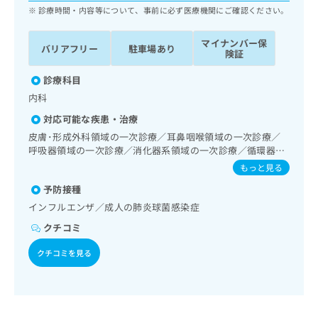
ッ
は
診療時間・内容等について、事前に必ず医療機関にご確認ください。
ク
こ
ナ
ち
マイナンバー保
バリアフリー
駐車場あり
ビ
険証
ら
に
関
診療科目
広
す
広
内科
告
る
告
代
対応可能な疾患・治療
お
出
理
問
皮膚･形成外科領域の一次診療／耳鼻咽喉領域の一次診療／
稿
店
い
呼吸器領域の一次診療／消化器系領域の一次診療／循環器系
の
合
領域の一次診療／腎･泌尿器系領域の一次診療／内分泌･代
の
お
もっと見る
謝･栄養領域の一次診療／筋・骨格系及び外傷領域の一次診
わ
方
問
予防接種
療／小児領域の一次診療／漢方薬の処方
せ
い
は
は
インフルエンザ／成人の肺炎球菌感染症
合
こ
こ
わ
ち
クチコミ
ち
せ
ら
ら
は
クチコミを見る
こ
こち
ち
広
らは
広
ら
告
マイ
告
出
ナビ