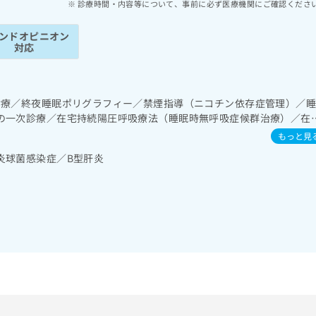
診療時間・内容等について、事前に必ず医療機関にご確認くださ
ンドオピニオン
対応
診療／終夜睡眠ポリグラフィー／禁煙指導（ニコチン依存症管理）／
の一次診療／在宅持続陽圧呼吸療法（睡眠時無呼吸症候群治療）／在
一次診療／肝･胆道・膵臓領域の一次診療／循環器系領域の一次診療
もっと見
スメーカー管理／腎･泌尿器系領域の一次診療／尿失禁の治療／内分泌
炎球菌感染症／B型肝炎
／内分泌機能検査／インスリン療法／糖尿病患者教育（食事療法、運
病による合併症に対する継続的な管理及び指導／小児領域の一次診療
器疾患／小児腎疾患／医療用麻薬によるがん疼痛治療／画像診断管理
医師による読影）／漢方薬の処方／在宅における看取り