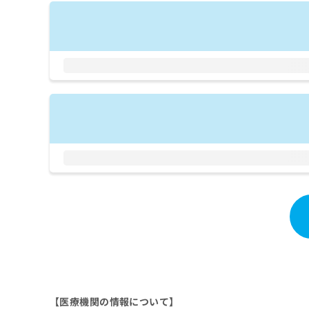
拡
資
きま
充
料
せん
の
ので
の
ご了
お
ご
承く
申
請
ださ
し
求
い。
込
は
み
こ
は
ち
こ
ら
ち
ら
無
料
掲
情
載
報
情
拡
報
充
の
の
修
お
正
申
は
し
【医療機関の情報について】
こ
込