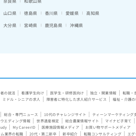
奈良県
和歌山県
山口県
徳島県
香川県
愛媛県
高知県
大分県
宮崎県
鹿児島県
沖縄県
験者の就活
看護学生向け
医学生・研修医向け
独立・開業情報
転職・
ミドル・シニアの求人
障害者に特化した求人紹介サービス
福祉・介護の
総合・専門ニュース
10代のチャレンジサイト
ティーンマーケティング
ウエディング情報
世界遺産検定
総合農業情報サイト
マイナビ子育て
tudy
My CareerID
医療施設情報メディア
お買い物サポートメディア
ーム業界の転職
20代・第二新卒
新卒紹介
転職コンサルティング
エグ