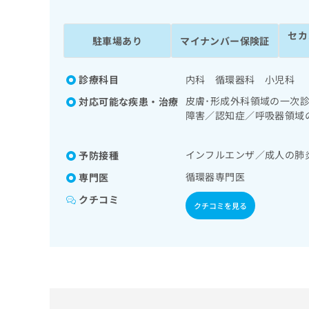
係
ク
者
リ
セカ
の
ニ
駐車場あり
マイナンバー保険証
ッ
方
ク
は
ナ
診療科目
内科 循環器科 小児科
こ
ビ
皮膚･形成外科領域の一次
対応可能な疾患・治療
ち
に
障害／認知症／呼吸器領域
関
ら
酸素療法／消化器系領域の
す
ルター型心電図検査／ペー
る
インフルエンザ／成人の肺
予防接種
代謝･栄養領域の一次診療
お
広
法、自己血糖測定）／糖尿
広
問
循環器専門医
専門医
告
小児循環器疾患／小児呼吸
告
い
クチコミ
出
（専ら画像診断を担当する
代
合
クチコミを見る
稿
わ
理
の
せ
店
お
は
の
問
こ
い
方
ち
合
ら
は
わ
こ