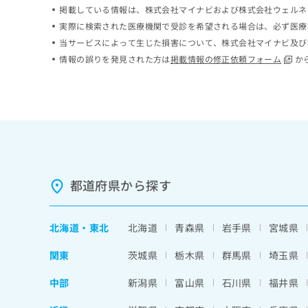
掲載している情報は、株式会社マイナビおよび株式会社ウェルネ
ち
み
ら
は
実際に検索された医療機関で受診を希望される場合は、必ず医療
こ
当サービスによって生じた損害について、株式会社マイナビ及び
ち
情報の誤りを発見された方は
掲載情報の修正依頼フォーム
か
そ
ら
の
他
の
お
問
い
合
わ
都道府県から探す
せ
は
こ
北海道
・
東北
北海道
青森県
岩手県
宮城県
ち
ら
関東
茨城県
栃木県
群馬県
埼玉県
中部
新潟県
富山県
石川県
福井県