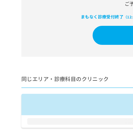
せ
こち
ご
ち
らは
は
マイ
こ
ら
ナビ
まもなく診療受付終了
（12
ち
クリ
ら
ニッ
クナ
広
ビサ
広
資
イト
告
告
への
料
出
出
お問
の
稿
合せ
稿
ご
の
フォ
の
請
お
ーム
お
求
問
とな
問
りま
は
同じエリア・診療科目のクリニック
い
い
す。
こ
合
合
クリ
ち
わ
ニッ
わ
ら
せ
クの
せ
は
予
は
約・
こ
こ
無
症状
ち
ち
のご
料
ら
相談
ら
情
など
報
はで