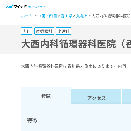
一
ホーム
中国・四国
香川県
丸亀市
大西内科循環器科医院
般
ユ
内科
循環器科
小児科
ー
ザ
大西内科循環器科医院（
ー
の
方
大西内科循環器科医院は香川県丸亀市にあります。内科／
は
こ
ち
ら
特徴
アクセス
医
マ
療
イ
特徴
ナ
関
ビ