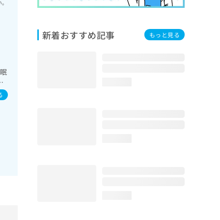
い。
新着おすすめ記事
もっと見る
睡眠
宅
loading...
／ホ
る
･
動療
／
loading...
loading...