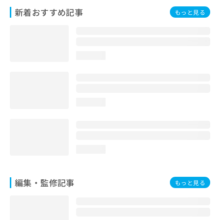
お
新着おすすめ記事
もっと見る
問
い
合
わ
せ
loading...
は
こ
ち
ら
loading...
loading...
編集・監修記事
もっと見る