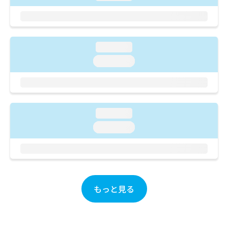
ご了
ら
み
承く
は
ださ
こ
無
い。
ち
料
ら
loading...
情
報
loading...
拡
掲
充
載
の
情
お
報
申
の
loading...
し
修
loading...
込
正
み
は
は
こ
こ
ち
ち
ら
ら
もっと見る
そ
の
他
の