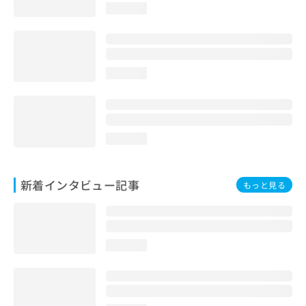
loading...
loading...
loading...
新着インタビュー記事
もっと見る
loading...