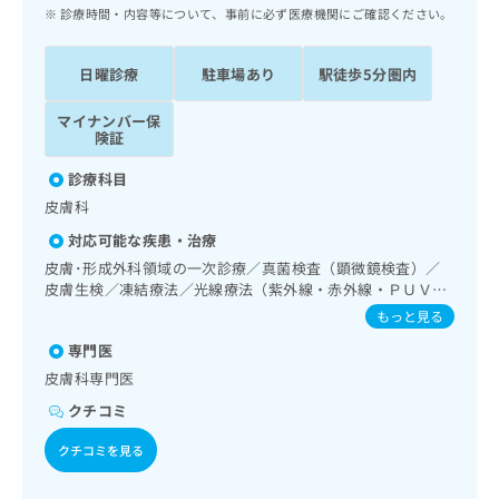
ッ
は
診療時間・内容等について、事前に必ず医療機関にご確認ください。
ク
こ
ナ
ち
日曜診療
駐車場あり
駅徒歩5分圏内
ビ
ら
に
マイナンバー保
関
広
険証
す
広
告
る
告
診療科目
代
お
出
皮膚科
理
問
稿
店
い
の
対応可能な疾患・治療
合
の
お
皮膚･形成外科領域の一次診療／真菌検査（顕微鏡検査）／
わ
方
問
皮膚生検／凍結療法／光線療法（紫外線・赤外線・ＰＵＶ
せ
い
は
Ａ）／アトピー性皮膚炎の治療
もっと見る
は
合
こ
こ
わ
専門医
ち
ち
せ
皮膚科専門医
ら
ら
は
クチコミ
こ
こち
ち
広
クチコミを見る
らは
広
ら
告
マイ
告
出
ナビ