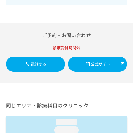
出
稿
クリ
資
稿
ニッ
の
料
クナ
の
お
の
ビサ
お
問
ご
イト
問
い
請
への
い
合
お問
求
ご予約・お問い合わせ
合
合せ
わ
は
フォ
わ
せ
こ
診療受付時間外
ーム
せ
は
ち
とな
は
こ
ら
りま
こ
ち
す。
電話する
公式サイト
ち
ら
クリ
無
ら
ニッ
料
クの
資
情
予
料
報
約・
の
症状
拡
のご
ご
充
相談
同じエリア・診療科目のクリニック
請
の
など
求
お
はで
は
申
きま
loading...
こ
せん
し
ので
ち
込
loading...