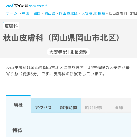
一
般
ホーム
中国・四国
岡山県
岡山市北区
大安寺
,
北長瀬
秋山皮膚科（岡
ユ
皮膚科
ー
ザ
秋山皮膚科（岡山県岡山市北区）
ー
の
大安寺駅
北長瀬駅
方
は
こ
秋山皮膚科は岡山県岡山市北区にあります。JR吉備線の大安寺が最
寄り駅（徒歩5分）です。皮膚科の診察をしています。
ち
ら
医
マ
療
イ
特徴
アクセス
診療時間
紹介記事
医師
関
ナ
係
ビ
者
ク
の
リ
特徴
方
ニ