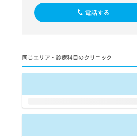
せ
こち
ち
らは
は
電話する
マイ
こ
ら
ナビ
ち
クリ
ら
ニッ
クナ
広
ビサ
広
資
イト
告
告
への
料
出
出
お問
の
稿
同じエリア・診療科目のクリニック
合せ
稿
ご
の
フォ
の
請
お
ーム
お
求
問
とな
問
りま
は
い
い
す。
こ
合
合
クリ
ち
わ
ニッ
わ
ら
せ
クの
せ
は
予
は
約・
こ
こ
無
症状
ち
ち
のご
料
ら
相談
ら
情
など
報
はで