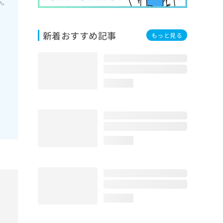
い。
新着おすすめ記事
もっと見る
loading...
loading...
loading...