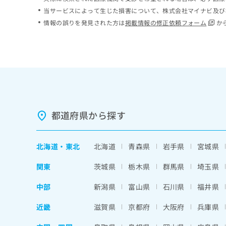
ち
み
当サービスによって生じた損害について、株式会社マイナビ及び
ら
は
情報の誤りを発見された方は
掲載情報の修正依頼フォーム
か
こ
ち
そ
ら
の
他
の
お
問
い
都道府県から探す
合
わ
せ
北海道
・
東北
北海道
青森県
岩手県
宮城県
は
こ
関東
茨城県
栃木県
群馬県
埼玉県
ち
ら
中部
新潟県
富山県
石川県
福井県
近畿
滋賀県
京都府
大阪府
兵庫県