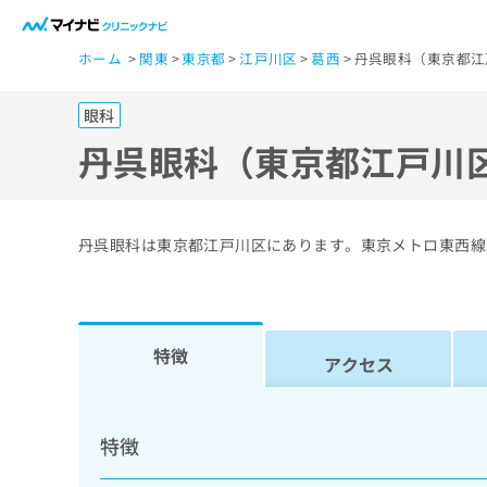
一
ホーム
関東
東京都
江戸川区
葛西
丹呉眼科（東京都江
般
ユ
眼科
ー
ザ
丹呉眼科（東京都江戸川
ー
の
方
丹呉眼科は東京都江戸川区にあります。東京メトロ東西線
は
こ
ち
ら
特徴
アクセス
医
マ
療
イ
特徴
ナ
関
ビ