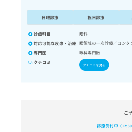
係
ク
者
リ
の
ニ
日曜診療
祝日診療
ッ
方
ク
は
ナ
診療科目
眼科
こ
ビ
眼領域の一次診療／コンタ
対応可能な疾患・治療
ち
に
関
ら
眼科専門医
専門医
す
クチコミ
る
クチコミを見る
お
広
広
問
告
告
い
出
代
合
稿
わ
理
の
せ
店
お
は
の
問
こ
ご
い
方
ち
合
ら
は
診療受付中
（12:3
わ
こ