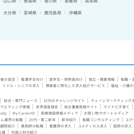
山口県
徳島県
香川県
愛媛県
高知県
大分県
宮崎県
鹿児島県
沖縄県
験者の就活
看護学生向け
医学生・研修医向け
独立・開業情報
転職・
ミドル・シニアの求人
障害者に特化した求人紹介サービス
福祉・介護の
総合・専門ニュース
10代のチャレンジサイト
ティーンマーケティング
ウエディング情報
世界遺産検定
総合農業情報サイト
マイナビ子育て
tudy
My CareerID
医療施設情報メディア
お買い物サポートメディア
ーム業界の転職
20代・第二新卒
新卒紹介
転職コンサルティング
エグ
顧問紹介
薬剤師の転職
看護師の求人
コメディカル求人
医師の求人
支援
外国人材の紹介