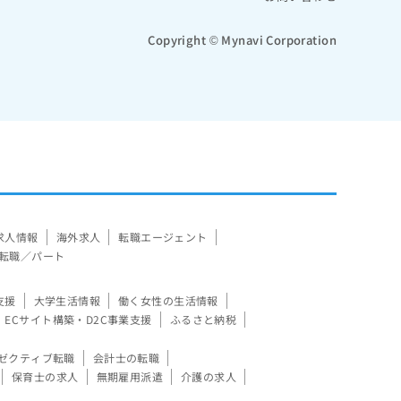
Copyright © Mynavi Corporation
求人情報
海外求人
転職エージェント
転職／パート
支援
大学生活情報
働く女性の生活情報
ECサイト構築・D2C事業支援
ふるさと納税
ゼクティブ転職
会計士の転職
保育士の求人
無期雇用派遣
介護の求人