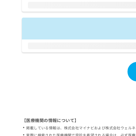
拡
資
きま
充
料
せん
の
ので
の
ご了
お
ご
承く
申
請
ださ
し
求
い。
込
は
み
こ
は
ち
こ
ら
ち
ら
無
料
掲
情
載
報
情
拡
報
充
の
の
修
お
【医療機関の情報について】
正
申
掲載している情報は、株式会社マイナビおよび株式会社ウェルネ
は
し
こ
実際に検索された医療機関で受診を希望される場合は、必ず医療
込