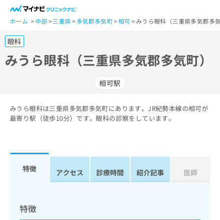
一
般
ホーム
中部
三重県
多気郡多気町
相可
みうら眼科（三重県多気郡多気
ユ
眼科
ー
ザ
みうら眼科（三重県多気郡多気町）
ー
の
相可駅
方
は
こ
みうら眼科は三重県多気郡多気町にあります。JR紀勢本線の相可が
最寄り駅（徒歩10分）です。眼科の診察をしています。
ち
ら
医
マ
療
イ
特徴
アクセス
診療時間
紹介記事
医師
関
ナ
係
ビ
者
ク
の
リ
特徴
方
ニ