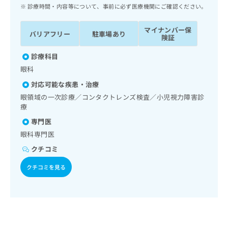
ッ
は
診療時間・内容等について、事前に必ず医療機関にご確認ください。
ク
こ
ナ
ち
マイナンバー保
バリアフリー
駐車場あり
ビ
険証
ら
に
関
診療科目
広
す
広
眼科
告
る
告
代
対応可能な疾患・治療
お
出
理
問
眼領域の一次診療／コンタクトレンズ検査／小児視力障害診
稿
店
療
い
の
合
の
お
専門医
わ
方
問
眼科専門医
せ
い
は
は
クチコミ
合
こ
こ
わ
ち
クチコミを見る
ち
せ
ら
ら
は
こ
こち
ち
広
らは
広
ら
告
マイ
告
出
ナビ