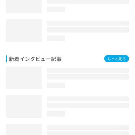
loading...
loading...
新着インタビュー記事
もっと見る
loading...
loading...