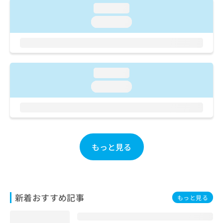
ご了
ら
み
loading...
承く
は
ださ
loading...
こ
無
い。
ち
料
ら
情
報
拡
掲
loading...
充
載
の
loading...
情
お
報
申
の
し
修
込
正
み
は
もっと見る
は
こ
こ
ち
ち
ら
ら
そ
新着おすすめ記事
もっと見る
の
他
の