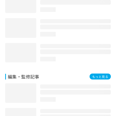
お
問
loading...
い
合
わ
せ
は
loading...
こ
ち
ら
loading...
編集・監修記事
もっと見る
loading...