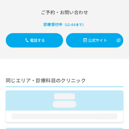
出
稿
クリ
資
稿
ニッ
の
料
ご予約・お問い合わせ
クナ
の
お
の
ビサ
お
問
ご
イト
診療受付中
問
（12:00まで）
い
請
への
い
合
お問
求
合
合せ
わ
は
電話する
公式サイト
フォ
わ
せ
こ
ーム
せ
は
ち
とな
は
こ
ら
りま
こ
ち
す。
ち
ら
クリ
無
ら
ニッ
料
クの
資
同じエリア・診療科目のクリニック
情
予
料
報
約・
の
症状
拡
のご
loading...
ご
充
相談
請
の
loading...
など
求
お
はで
は
申
きま
こ
せん
し
ので
ち
込