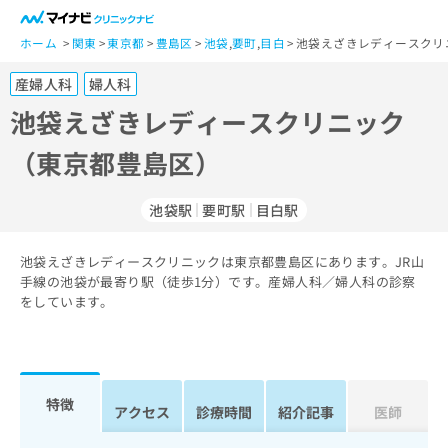
一
般
ホーム
関東
東京都
豊島区
池袋
,
要町
,
目白
池袋えざきレディースクリ
ユ
産婦人科
婦人科
ー
ザ
池袋えざきレディースクリニック
ー
（東京都豊島区）
の
方
は
池袋駅
要町駅
目白駅
こ
ち
池袋えざきレディースクリニックは東京都豊島区にあります。JR山
ら
手線の池袋が最寄り駅（徒歩1分）です。産婦人科／婦人科の診察
をしています。
医
マ
療
イ
関
ナ
係
ビ
者
ク
特徴
アクセス
診療時間
紹介記事
医師
の
リ
方
ニ