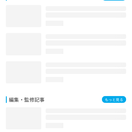
お
問
い
合
loading...
わ
せ
は
こ
ち
loading...
ら
loading...
編集・監修記事
もっと見る
loading...