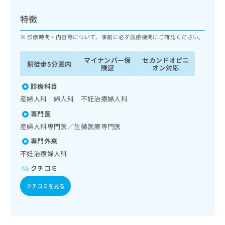
ッ
は
ク
こ
特徴
ナ
ち
ビ
診療時間・内容等について、事前に必ず医療機関にご確認ください。
ら
に
関
マイナンバー保
セカンドオピニ
広
駅徒歩5分圏内
す
広
険証
オン対応
告
る
告
代
お
診療科目
出
理
問
稿
産婦人科 婦人科 不妊治療婦人科
店
い
の
専門医
合
の
お
わ
産婦人科専門医／生殖医療専門医
方
問
せ
い
は
専門外来
は
合
こ
不妊治療婦人科
こ
わ
ち
ち
せ
クチコミ
ら
ら
は
クチコミを見る
こ
こち
ち
広
らは
広
ら
告
マイ
告
出
ナビ