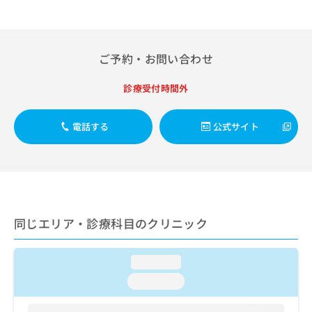
出
稿
クリ
資
稿
ニッ
の
料
クナ
の
お
の
ビサ
お
問
ご
イト
ご予約・お問い合わせ
問
い
請
への
い
合
お問
求
合
診療受付時間外
合せ
わ
は
フォ
わ
せ
こ
ーム
せ
は
ち
とな
電話する
公式サイト
は
こ
ら
りま
こ
ち
す。
ち
ら
クリ
無
ら
ニッ
料
クの
資
情
予
料
報
約・
の
症状
同じエリア・診療科目のクリニック
拡
のご
ご
充
相談
請
の
など
求
loading...
お
はで
は
申
きま
loading...
こ
せん
し
ので
ち
込