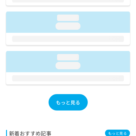
ご了
ら
み
承く
は
ださ
こ
無
い。
loading...
ち
料
loading...
ら
情
報
拡
掲
充
載
の
情
loading...
お
報
申
の
loading...
し
修
込
正
み
は
は
こ
こ
ち
ち
もっと見る
ら
ら
そ
の
他
新着おすすめ記事
もっと見る
の