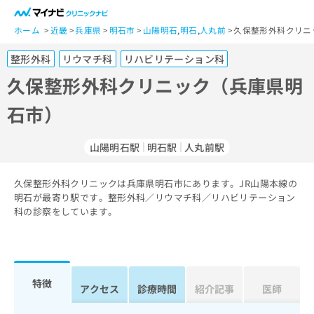
一
般
ホーム
近畿
兵庫県
明石市
山陽明石
,
明石
,
人丸前
久保整形外科クリニ
ユ
整形外科
リウマチ科
リハビリテーション科
ー
ザ
久保整形外科クリニック（兵庫県明
ー
石市）
の
方
は
山陽明石駅
明石駅
人丸前駅
こ
ち
久保整形外科クリニックは兵庫県明石市にあります。JR山陽本線の
ら
明石が最寄り駅です。整形外科／リウマチ科／リハビリテーション
科の診察をしています。
医
マ
療
イ
関
ナ
係
ビ
者
ク
特徴
アクセス
診療時間
紹介記事
医師
の
リ
方
ニ