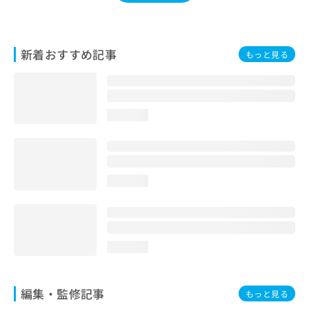
お
問
い
合
新着おすすめ記事
もっと見る
わ
せ
は
こ
loading...
ち
ら
loading...
loading...
編集・監修記事
もっと見る