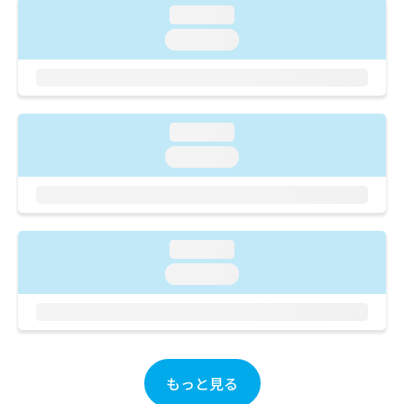
ご了
ら
み
loading...
承く
は
ださ
loading...
こ
無
い。
ち
料
ら
情
報
拡
掲
loading...
充
載
の
loading...
情
お
報
申
の
し
修
込
正
み
は
loading...
は
こ
loading...
こ
ち
ち
ら
ら
そ
の
他
もっと見る
の