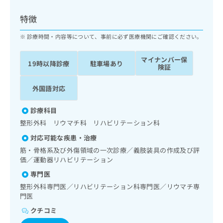
ッ
は
ク
こ
特徴
ナ
ち
ビ
診療時間・内容等について、事前に必ず医療機関にご確認ください。
ら
に
関
マイナンバー保
広
19時以降診療
駐車場あり
す
広
険証
告
る
告
代
お
出
外国語対応
理
問
稿
店
い
の
診療科目
合
の
お
整形外科 リウマチ科 リハビリテーション科
わ
方
問
せ
い
は
対応可能な疾患・治療
は
合
こ
筋・骨格系及び外傷領域の一次診療／義肢装具の作成及び評
こ
わ
ち
価／運動器リハビリテーション
ち
せ
ら
専門医
ら
は
こ
整形外科専門医／リハビリテーション科専門医／リウマチ専
こち
ち
門医
広
らは
広
ら
告
マイ
クチコミ
告
出
ナビ