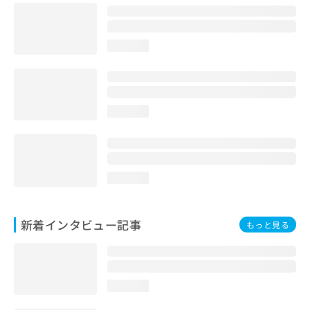
loading...
loading...
loading...
新着インタビュー記事
もっと見る
loading...