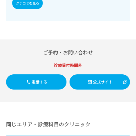
出
稿
クリ
クチコミを見る
資
稿
ニッ
の
料
クナ
の
お
の
ビサ
お
問
ご
イト
問
い
請
への
い
合
お問
求
合
合せ
わ
は
フォ
わ
せ
こ
ーム
せ
は
ご予約・お問い合わせ
ち
とな
は
こ
ら
りま
こ
ち
す。
診療受付時間外
ち
ら
クリ
無
ら
ニッ
料
クの
電話する
公式サイト
資
情
予
料
報
約・
の
症状
拡
のご
ご
充
相談
請
の
など
求
お
はで
は
申
きま
同じエリア・診療科目のクリニック
こ
せん
し
ので
ち
込