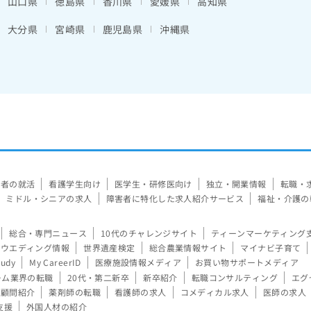
山口県
徳島県
香川県
愛媛県
高知県
大分県
宮崎県
鹿児島県
沖縄県
験者の就活
看護学生向け
医学生・研修医向け
独立・開業情報
転職・
ミドル・シニアの求人
障害者に特化した求人紹介サービス
福祉・介護の
総合・専門ニュース
10代のチャレンジサイト
ティーンマーケティング
ウエディング情報
世界遺産検定
総合農業情報サイト
マイナビ子育て
tudy
My CareerID
医療施設情報メディア
お買い物サポートメディア
ーム業界の転職
20代・第二新卒
新卒紹介
転職コンサルティング
エグ
顧問紹介
薬剤師の転職
看護師の求人
コメディカル求人
医師の求人
支援
外国人材の紹介