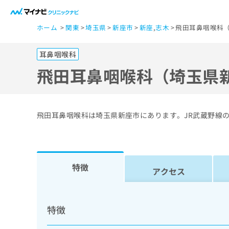
一
ホーム
関東
埼玉県
新座市
新座
,
志木
飛田耳鼻咽喉科（
般
ユ
耳鼻咽喉科
ー
ザ
飛田耳鼻咽喉科（埼玉県
ー
の
方
飛田耳鼻咽喉科は埼玉県新座市にあります。JR武蔵野線
は
こ
ち
ら
特徴
アクセス
医
マ
療
イ
特徴
ナ
関
ビ