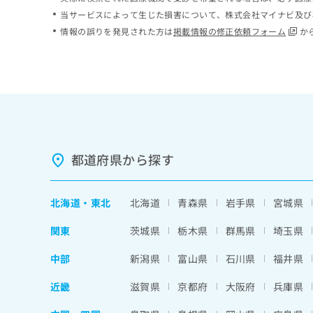
ち
み
当サービスによって生じた損害について、株式会社マイナビ及び
ら
は
情報の誤りを発見された方は
掲載情報の修正依頼フォーム
か
こ
ち
そ
ら
の
他
の
お
問
い
都道府県から探す
合
わ
せ
北海道
・
東北
北海道
青森県
岩手県
宮城県
は
こ
関東
茨城県
栃木県
群馬県
埼玉県
ち
ら
中部
新潟県
富山県
石川県
福井県
近畿
滋賀県
京都府
大阪府
兵庫県