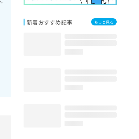
い。
新着おすすめ記事
もっと見る
loading...
loading...
loading...