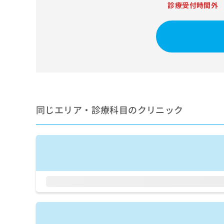
せ
こち
診療受付時間外
ち
らは
は
マイ
こ
ら
ナビ
ち
クリ
ら
ニッ
クナ
広
ビサ
広
資
イト
告
告
への
料
出
出
お問
の
稿
合せ
稿
ご
の
フォ
の
同じエリア・診療科目のクリニック
請
お
ーム
お
求
問
とな
問
りま
は
い
い
す。
こ
合
合
クリ
ち
わ
ニッ
わ
ら
せ
クの
せ
は
予
は
約・
こ
こ
無
症状
ち
ち
のご
料
ら
相談
ら
情
など
報
はで