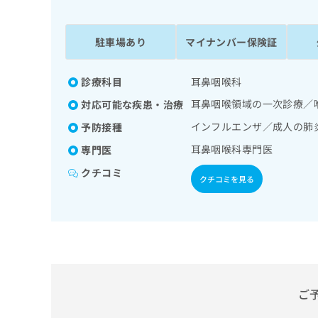
係
ク
者
リ
の
ニ
駐車場あり
マイナンバー保険証
ッ
方
ク
は
ナ
診療科目
耳鼻咽喉科
こ
ビ
耳鼻咽喉領域の一次診療／
対応可能な疾患・治療
ち
に
関
ら
インフルエンザ／成人の肺
予防接種
す
耳鼻咽喉科専門医
専門医
る
お
クチコミ
広
広
クチコミを見る
問
告
告
い
出
代
合
稿
わ
理
の
せ
店
お
は
の
問
こ
い
方
ち
ご
合
ら
は
わ
こ