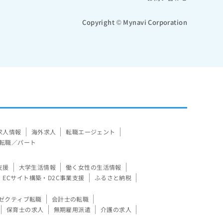
Copyright © Mynavi Corporation
求人情報
海外求人
転職エージェント
転職／パート
支援
大学生活情報
働く女性の生活情報
ECサイト構築・D2C事業支援
ふるさと納税
ゼクティブ転職
会計士の転職
保育士の求人
無期雇用派遣
介護の求人