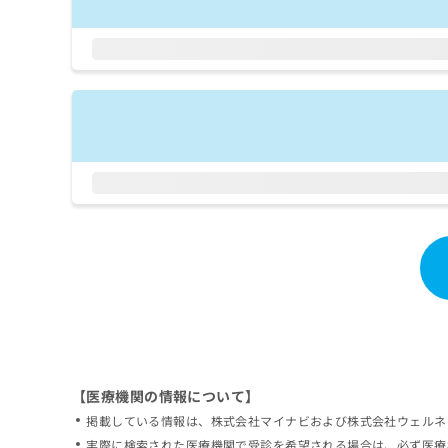
拡
資
きま
充
料
せん
の
ので
の
ご了
お
ご
承く
申
請
ださ
し
求
い。
込
は
み
こ
は
ち
こ
ら
ち
ら
無
料
掲
情
載
報
情
拡
報
充
の
の
修
お
【医療機関の情報について】
正
申
掲載している情報は、株式会社マイナビおよび株式会社ウェルネ
は
し
こ
実際に検索された医療機関で受診を希望される場合は、必ず医療
込