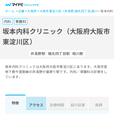
一
般
ホーム
近畿
大阪府
大阪市東淀川区
井高野
,
瑞光四丁目
,
相川
坂本内科
ユ
内科
胃腸科
ー
ザ
坂本内科クリニック（大阪府大阪市
ー
東淀川区）
の
方
は
井高野駅
瑞光四丁目駅
相川駅
こ
ち
坂本内科クリニックは大阪府大阪市東淀川区にあります。大阪市営
ら
地下鉄今里筋線の井高野が最寄り駅です。内科／胃腸科の診察をし
ています。
医
マ
療
イ
関
ナ
係
ビ
者
ク
特徴
アクセス
診療時間
紹介記事
医師
の
リ
方
ニ