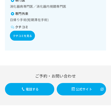
専門医
出
域の一次診療／漢方薬の処方
稿
クリ
資
稿
ニッ
消化器病専門医／消化器内視鏡専門医
の
料
クナ
の
お
の
専門外来
ビサ
お
問
ご
イト
日帰り手術(短期滞在手術)
問
い
請
への
い
合
クチコミ
お問
求
合
合せ
わ
は
フォ
クチコミを見る
わ
せ
こ
ーム
せ
は
ち
とな
は
こ
ら
りま
こ
ち
す。
ち
ら
クリ
無
ら
ニッ
料
クの
資
情
予
料
報
約・
ご予約・お問い合わせ
の
症状
拡
のご
ご
充
相談
請
の
電話する
公式サイト
など
求
お
はで
は
申
きま
こ
せん
し
ので
ち
込