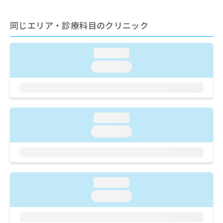
ご了
ら
み
承く
は
ださ
同じエリア・診療科目のクリニック
こ
無
い。
ち
料
ら
情
loading...
報
拡
loading...
掲
充
載
の
情
お
報
申
の
し
修
loading...
込
正
loading...
み
は
は
こ
こ
ち
ち
ら
ら
loading...
そ
loading...
の
他
の