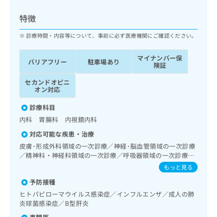
ッ
は
ク
こ
特徴
ナ
ち
ビ
診療時間・内容等について、事前に必ず医療機関にご確認ください。
ら
に
関
マイナンバー保
広
バリアフリー
駐車場あり
す
広
険証
告
る
告
代
セカンドオピニ
お
出
オン対応
理
問
稿
店
い
の
診療科目
合
の
お
内科 胃腸科 内視鏡内科
わ
方
問
せ
い
は
対応可能な疾患・治療
は
合
こ
皮膚･形成外科領域の一次診療／神経･脳血管領域の一次診療
こ
わ
ち
／精神科・神経科領域の一次診療／呼吸器領域の一次診療／
ち
せ
在宅持続陽圧呼吸療法（睡眠時無呼吸症候群治療）／在宅酸
ら
もっと見る
ら
は
素療法／消化器系領域の一次診療／上部消化管内視鏡検査／
こ
予防接種
下部消化管内視鏡検査／下部消化管内視鏡的切除術／肝･胆
こち
ち
広
道・膵臓領域の一次診療／循環器系領域の一次診療／ホルタ
ヒトパピローマウイルス感染症／インフルエンザ／成人の肺
らは
広
ら
ー型心電図検査／腎･泌尿器系領域の一次診療／内分泌･代
告
炎球菌感染症／B型肝炎
マイ
告
謝･栄養領域の一次診療／インスリン療法／血液・免疫系領
出
ナビ