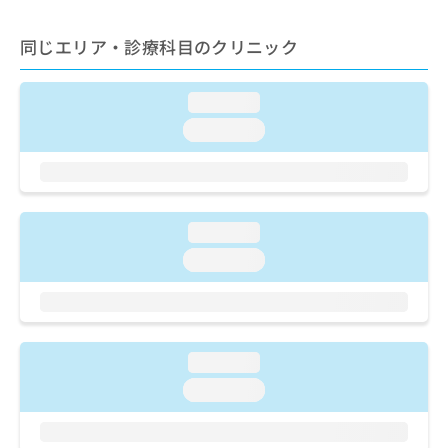
ご了
ら
み
承く
は
ださ
同じエリア・診療科目のクリニック
こ
無
い。
ち
料
ら
情
loading...
報
loading...
拡
掲
充
載
の
情
お
報
申
の
loading...
し
修
込
正
loading...
み
は
は
こ
こ
ち
ち
ら
ら
loading...
そ
loading...
の
他
の