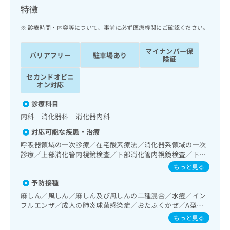
ッ
は
特徴
ク
こ
ナ
診療時間・内容等について、事前に必ず医療機関にご確認ください。
ち
ビ
ら
に
マイナンバー保
バリアフリー
駐車場あり
関
険証
広
す
広
告
セカンドオピニ
る
告
オン対応
代
お
出
理
問
稿
診療科目
店
い
の
内科 消化器科 消化器内科
合
の
お
わ
方
問
対応可能な疾患・治療
せ
い
は
呼吸器領域の一次診療／在宅酸素療法／消化器系領域の一次
は
合
こ
診療／上部消化管内視鏡検査／下部消化管内視鏡検査／下部
こ
わ
ち
消化管内視鏡的切除術／肝･胆道・膵臓領域の一次診療／循
もっと見る
ち
せ
環器系領域の一次診療／腎･泌尿器系領域の一次診療／内分
ら
ら
は
予防接種
泌･代謝･栄養領域の一次診療／内分泌機能検査／インスリン
こ
療法／糖尿病患者教育（食事療法、運動療法、自己血糖測
麻しん／風しん／麻しん及び風しんの二種混合／水痘／イン
こち
ち
定）／糖尿病による合併症に対する継続的な管理及び指導／
広
フルエンザ／成人の肺炎球菌感染症／おたふくかぜ／A型肝
らは
広
ら
血液・免疫系領域の一次診療／医療用麻薬によるがん疼痛治
告
炎／B型肝炎
マイ
もっと見る
告
療
出
ナビ