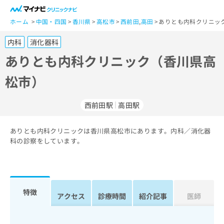
一
般
ホーム
中国・四国
香川県
高松市
西前田
,
高田
ありとも内科クリニッ
ユ
内科
消化器科
ー
ザ
ありとも内科クリニック（香川県高
ー
松市）
の
方
は
西前田駅
高田駅
こ
ち
ありとも内科クリニックは香川県高松市にあります。内科／消化器
ら
科の診察をしています。
医
マ
療
イ
関
ナ
係
ビ
特徴
アクセス
診療時間
紹介記事
医師
者
ク
の
リ
方
ニ