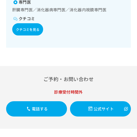
出
専門医
稿
クリ
資
稿
ニッ
の
料
肝臓専門医／消化器病専門医／消化器内視鏡専門医
クナ
の
お
の
ビサ
クチコミ
お
問
ご
イト
問
い
請
への
クチコミを見る
い
合
お問
求
合
合せ
わ
は
フォ
わ
せ
こ
ーム
せ
は
ち
とな
は
こ
ら
りま
こ
ち
す。
ち
ら
クリ
無
ら
ニッ
ご予約・お問い合わせ
料
クの
資
情
予
料
報
約・
診療受付時間外
の
症状
拡
のご
ご
充
相談
請
電話する
公式サイト
の
など
求
お
はで
は
申
きま
こ
せん
し
ので
ち
込