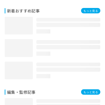
お
問
新着おすすめ記事
もっと見る
い
合
わ
せ
は
loading...
こ
ち
ら
loading...
loading...
編集・監修記事
もっと見る