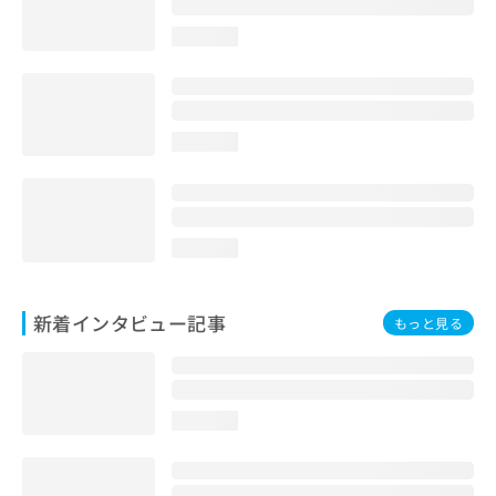
loading...
loading...
loading...
新着インタビュー記事
もっと見る
loading...