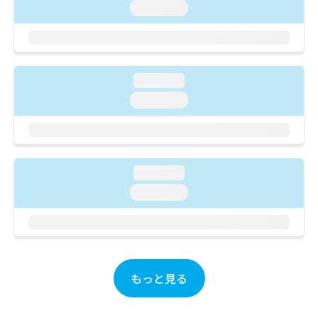
ご了
ら
み
loading...
承く
は
ださ
こ
無
い。
ち
料
ら
情
報
loading...
拡
掲
loading...
充
載
の
情
お
報
申
の
し
修
loading...
込
正
loading...
み
は
は
こ
こ
ち
ち
ら
ら
そ
もっと見る
の
他
の