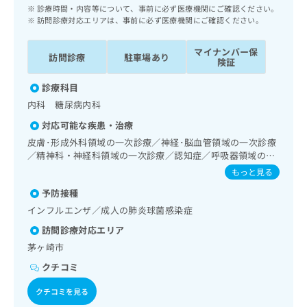
ッ
は
診療時間・内容等について、事前に必ず医療機関にご確認ください。
ク
訪問診療対応エリアは、事前に必ず医療機関にご確認ください。
こ
ナ
ち
ビ
マイナンバー保
ら
訪問診療
駐車場あり
に
険証
関
広
診療科目
す
広
告
る
内科 糖尿病内科
告
代
お
出
対応可能な疾患・治療
理
問
稿
皮膚･形成外科領域の一次診療／神経･脳血管領域の一次診療
店
い
の
／精神科・神経科領域の一次診療／認知症／呼吸器領域の一
合
の
お
次診療／在宅酸素療法／消化器系領域の一次診療／肝･胆
わ
もっと見る
方
問
道・膵臓領域の一次診療／循環器系領域の一次診療／腎･泌
せ
い
は
予防接種
尿器系領域の一次診療／内分泌･代謝･栄養領域の一次診療／
は
合
こ
インスリン療法／糖尿病患者教育（食事療法、運動療法、自
インフルエンザ／成人の肺炎球菌感染症
こ
わ
ち
己血糖測定）／糖尿病による合併症に対する継続的な管理及
ち
せ
訪問診療対応エリア
び指導／血液・免疫系領域の一次診療
ら
ら
は
茅ヶ崎市
こ
こち
クチコミ
ち
広
らは
広
ら
告
マイ
クチコミを見る
告
出
ナビ