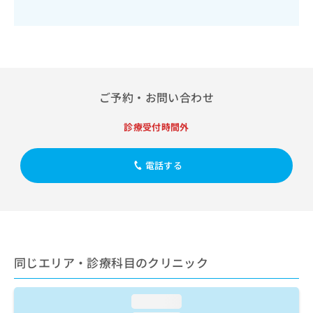
出
稿
クリ
資
稿
ニッ
の
料
クナ
の
お
の
ビサ
お
問
ご
イト
問
い
請
への
い
合
お問
求
合
合せ
わ
は
ご予約・お問い合わせ
フォ
わ
せ
こ
ーム
せ
は
ち
とな
診療受付時間外
は
こ
ら
りま
こ
ち
す。
ち
ら
クリ
電話する
無
ら
ニッ
料
クの
資
情
予
料
報
約・
の
症状
拡
のご
ご
充
相談
請
の
など
同じエリア・診療科目のクリニック
求
お
はで
は
申
きま
こ
せん
し
loading...
ので
ち
込