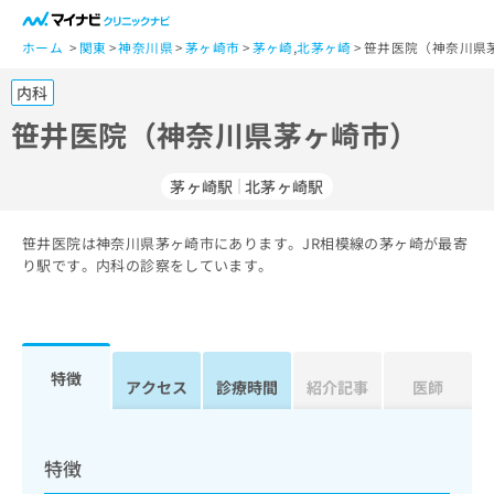
一
般
ホーム
関東
神奈川県
茅ヶ崎市
茅ヶ崎
,
北茅ヶ崎
笹井医院（神奈川県
ユ
内科
ー
ザ
笹井医院（神奈川県茅ヶ崎市）
ー
の
茅ヶ崎駅
北茅ヶ崎駅
方
は
こ
笹井医院は神奈川県茅ヶ崎市にあります。JR相模線の茅ヶ崎が最寄
り駅です。内科の診察をしています。
ち
ら
医
マ
療
イ
特徴
アクセス
診療時間
紹介記事
医師
関
ナ
係
ビ
者
ク
の
リ
特徴
方
ニ