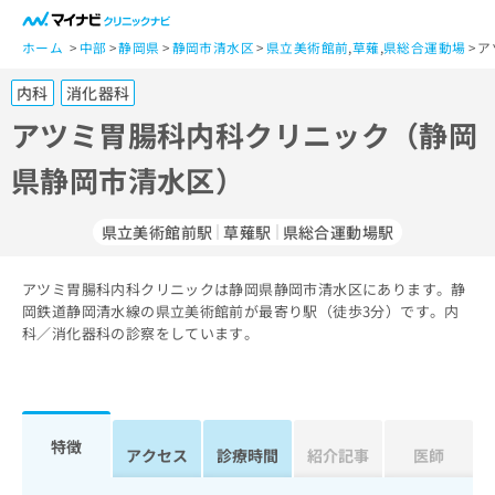
一
般
ホーム
中部
静岡県
静岡市清水区
県立美術館前
,
草薙
,
県総合運動場
ア
ユ
内科
消化器科
ー
ザ
アツミ胃腸科内科クリニック（静岡
ー
県静岡市清水区）
の
方
は
県立美術館前駅
草薙駅
県総合運動場駅
こ
ち
アツミ胃腸科内科クリニックは静岡県静岡市清水区にあります。静
ら
岡鉄道静岡清水線の県立美術館前が最寄り駅（徒歩3分）です。内
科／消化器科の診察をしています。
医
マ
療
イ
関
ナ
係
ビ
者
ク
特徴
アクセス
診療時間
紹介記事
医師
の
リ
方
ニ