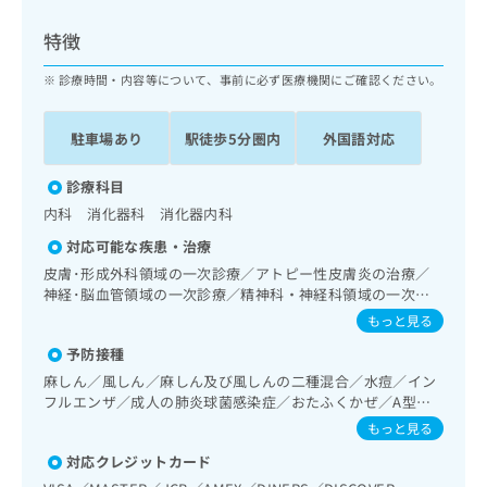
ッ
は
ク
こ
特徴
ナ
ち
ビ
診療時間・内容等について、事前に必ず医療機関にご確認ください。
ら
に
関
広
駐車場あり
駅徒歩5分圏内
外国語対応
す
広
告
る
告
代
お
診療科目
出
理
問
稿
内科 消化器科 消化器内科
店
い
の
対応可能な疾患・治療
合
の
お
わ
皮膚･形成外科領域の一次診療／アトピー性皮膚炎の治療／
方
問
せ
神経･脳血管領域の一次診療／精神科・神経科領域の一次診
い
は
療／終夜睡眠ポリグラフィー／思春期のうつ病又は躁うつ病
は
合
もっと見る
こ
／睡眠障害／神経症性障害（強迫性障害、不安障害、パニッ
こ
わ
ち
予防接種
ク障害等）／認知症／眼領域の一次診療／耳鼻咽喉領域の一
ち
せ
ら
次診療／呼吸器領域の一次診療／在宅酸素療法／消化器系領
ら
麻しん／風しん／麻しん及び風しんの二種混合／水痘／イン
は
域の一次診療／上部消化管内視鏡検査／肝･胆道・膵臓領域
フルエンザ／成人の肺炎球菌感染症／おたふくかぜ／A型肝
こ
の一次診療／循環器系領域の一次診療／ホルター型心電図検
こち
炎／B型肝炎
ち
もっと見る
広
査／ペースメーカー管理／腎･泌尿器系領域の一次診療／尿
らは
広
ら
告
マイ
失禁の治療／内分泌･代謝･栄養領域の一次診療／内分泌機能
対応クレジットカード
告
出
ナビ
検査／インスリン療法／糖尿病患者教育（食事療法、運動療