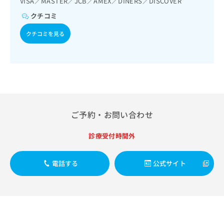
VISA／MASTER／JCB／AMEX／DINERS／DISCOVER
出
稿
クリ
資
法、自己血糖測定）／糖尿病による合併症に対する継続的な
稿
ニッ
の
料
管理及び指導／血液・免疫系領域の一次診療／筋・骨格系及
クチコミ
クナ
の
お
び外傷領域の一次診療／神経ブロック／医療用麻薬によるが
の
ビサ
お
クチコミを見る
問
ん疼痛治療／画像診断管理（専ら画像診断を担当する医師に
ご
イト
問
い
よる読影）／漢方薬の処方
請
への
い
合
お問
求
合
合せ
わ
は
フォ
わ
せ
こ
ーム
せ
は
ち
とな
は
こ
ら
りま
こ
ち
す。
ち
ご予約・お問い合わせ
ら
クリ
無
ら
ニッ
料
クの
診療受付時間外
資
情
予
料
報
約・
の
症状
拡
電話する
公式サイト
のご
ご
充
相談
請
の
など
求
お
はで
は
申
きま
こ
せん
し
ので
ち
込