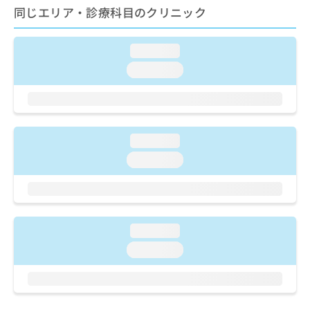
ご了
ら
み
同じエリア・診療科目のクリニック
承く
は
ださ
こ
無
い。
ち
料
loading...
ら
情
loading...
報
拡
掲
充
載
の
情
お
報
loading...
申
の
loading...
し
修
込
正
み
は
は
こ
こ
ち
ち
loading...
ら
ら
loading...
そ
の
他
の