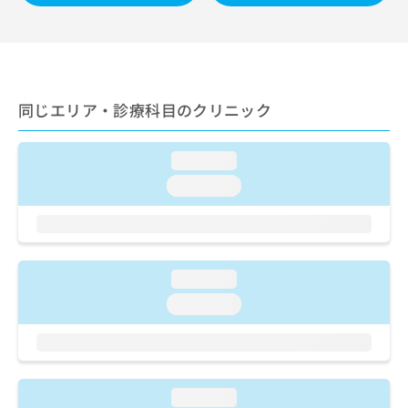
ご了
ら
み
承く
は
ださ
こ
無
い。
ち
料
ら
情
報
同じエリア・診療科目のクリニック
拡
掲
充
載
の
情
loading...
お
報
loading...
申
の
し
修
込
正
み
は
は
こ
loading...
こ
ち
ち
loading...
ら
ら
そ
の
他
loading...
の