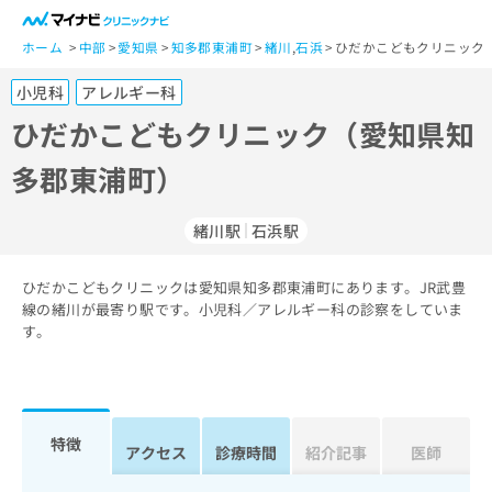
一
般
ホーム
中部
愛知県
知多郡東浦町
緒川
,
石浜
ひだかこどもクリニック
ユ
小児科
アレルギー科
ー
ザ
ひだかこどもクリニック（愛知県知
ー
多郡東浦町）
の
方
は
緒川駅
石浜駅
こ
ち
ひだかこどもクリニックは愛知県知多郡東浦町にあります。JR武豊
ら
線の緒川が最寄り駅です。小児科／アレルギー科の診察をしていま
す。
医
マ
療
イ
関
ナ
係
ビ
者
ク
特徴
アクセス
診療時間
紹介記事
医師
の
リ
方
ニ