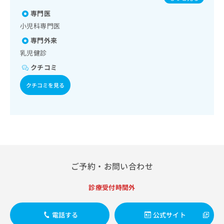
出
稿
クリ
マウイルス感染症／水痘／インフルエンザ／おたふくかぜ／
資
稿
ニッ
専門医
の
A型肝炎／B型肝炎／ロタウイルス感染症／髄膜炎菌感染症
料
クナ
の
お
の
小児科専門医
ビサ
お
問
ご
イト
専門外来
問
い
請
への
い
乳児健診
合
お問
求
合
合せ
わ
は
クチコミ
フォ
わ
せ
こ
ーム
せ
は
クチコミを見る
ち
とな
は
こ
ら
りま
こ
ち
す。
ち
ら
クリ
無
ら
ニッ
料
クの
資
情
予
料
報
約・
の
症状
拡
ご予約・お問い合わせ
のご
ご
充
相談
請
の
など
求
診療受付時間外
お
はで
は
申
きま
こ
せん
し
電話する
公式サイト
ので
ち
込