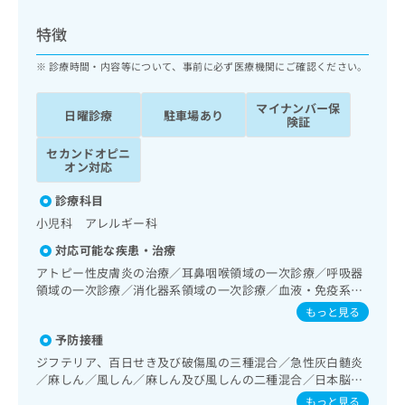
ッ
は
ク
こ
特徴
ナ
ち
ビ
診療時間・内容等について、事前に必ず医療機関にご確認ください。
ら
に
関
マイナンバー保
広
日曜診療
駐車場あり
す
広
険証
告
る
告
代
セカンドオピニ
お
出
オン対応
理
問
稿
店
い
の
診療科目
合
の
お
小児科 アレルギー科
わ
方
問
せ
い
は
対応可能な疾患・治療
は
合
こ
アトピー性皮膚炎の治療／耳鼻咽喉領域の一次診療／呼吸器
こ
わ
ち
領域の一次診療／消化器系領域の一次診療／血液・免疫系領
ち
せ
域の一次診療／小児領域の一次診療／小児呼吸器疾患／小児
ら
もっと見る
ら
は
腎疾患／小児アレルギー疾患／小児血液疾患／乳幼児の育児
こ
予防接種
相談／夜尿症の治療／小児食物アレルギー負荷検査／漢方薬
こち
ち
広
の処方
ジフテリア、百日せき及び破傷風の三種混合／急性灰白髄炎
らは
広
ら
告
／麻しん／風しん／麻しん及び風しんの二種混合／日本脳炎
マイ
告
出
／結核／Hib感染症／小児の肺炎球菌感染症／ヒトパピロー
ナビ
もっと見る