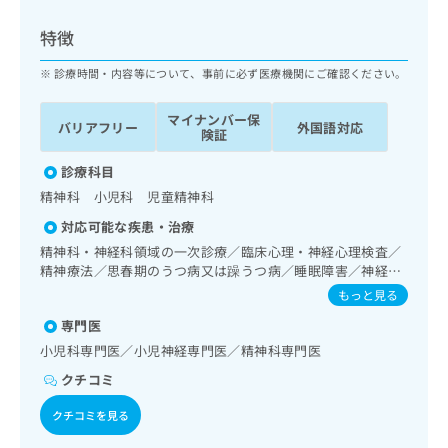
ッ
は
ク
こ
特徴
ナ
ち
ビ
診療時間・内容等について、事前に必ず医療機関にご確認ください。
ら
に
関
マイナンバー保
広
バリアフリー
外国語対応
す
広
険証
告
る
告
代
お
診療科目
出
理
問
稿
精神科 小児科 児童精神科
店
い
の
対応可能な疾患・治療
合
の
お
わ
精神科・神経科領域の一次診療／臨床心理・神経心理検査／
方
問
せ
精神療法／思春期のうつ病又は躁うつ病／睡眠障害／神経症
い
は
性障害（強迫性障害、不安障害、パニック障害等）／心的外
は
合
もっと見る
こ
傷後ストレス障害（PTSD）／発達障害（自閉症、学習障害
こ
わ
ち
専門医
等）
ち
せ
ら
ら
小児科専門医／小児神経専門医／精神科専門医
は
こ
クチコミ
こち
ち
広
らは
広
ら
クチコミを見る
告
マイ
告
出
ナビ