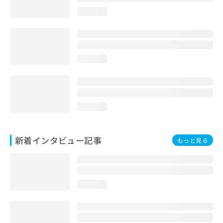
loading...
loading...
loading...
新着インタビュー記事
もっと見る
loading...