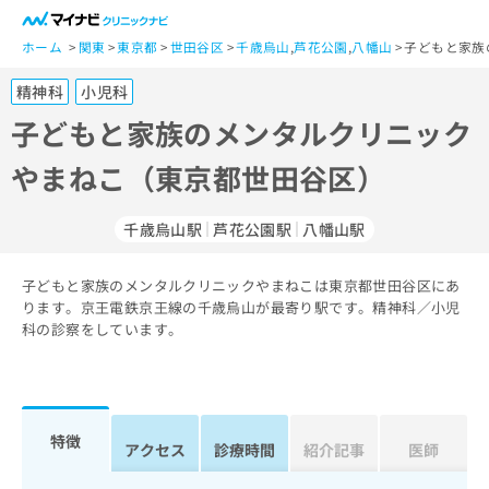
一
般
ホーム
関東
東京都
世田谷区
千歳烏山
,
芦花公園
,
八幡山
子どもと家族
ユ
精神科
小児科
ー
ザ
子どもと家族のメンタルクリニック
ー
やまねこ（東京都世田谷区）
の
方
は
千歳烏山駅
芦花公園駅
八幡山駅
こ
ち
子どもと家族のメンタルクリニックやまねこは東京都世田谷区にあ
ら
ります。京王電鉄京王線の千歳烏山が最寄り駅です。精神科／小児
科の診察をしています。
医
マ
療
イ
関
ナ
係
ビ
者
ク
特徴
アクセス
診療時間
紹介記事
医師
の
リ
方
ニ