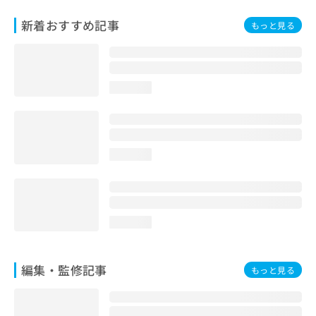
お
新着おすすめ記事
問
もっと見る
い
合
わ
せ
loading...
は
こ
ち
ら
loading...
loading...
編集・監修記事
もっと見る