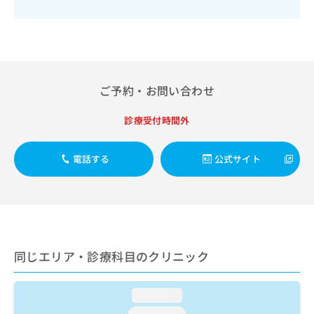
出
稿
クリ
資
稿
ニッ
の
料
クナ
の
お
の
ビサ
お
問
ご
イト
問
い
請
への
い
合
お問
求
合
ご予約・お問い合わせ
合せ
わ
は
フォ
わ
せ
こ
ーム
せ
は
ち
診療受付時間外
とな
は
こ
ら
りま
こ
ち
す。
ち
電話する
公式サイト
ら
クリ
無
ら
ニッ
料
クの
資
情
予
料
報
約・
の
症状
拡
のご
ご
充
相談
請
の
同じエリア・診療科目のクリニック
など
求
お
はで
は
申
きま
こ
せん
し
loading...
ので
ち
込