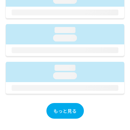
loading...
ご了
ら
み
承く
は
ださ
こ
無
い。
ち
料
ら
情
loading...
報
loading...
拡
掲
充
載
の
情
お
報
申
の
し
loading...
修
込
正
loading...
み
は
は
こ
こ
ち
ち
ら
ら
もっと見る
そ
の
他
の