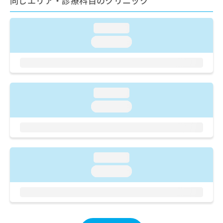
同じエリア・診療科目のクリニック
ご了
ら
み
承く
は
ださ
こ
無
い。
loading...
ち
料
loading...
ら
情
報
拡
掲
充
載
の
情
loading...
お
報
申
loading...
の
し
修
込
正
み
は
は
こ
こ
ち
loading...
ち
ら
loading...
ら
そ
の
他
の