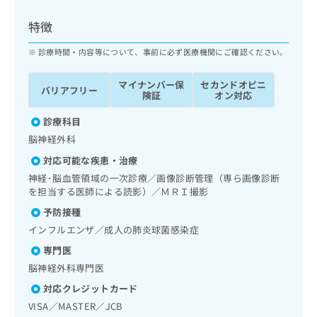
ッ
は
ク
こ
特徴
ナ
ち
ビ
診療時間・内容等について、事前に必ず医療機関にご確認ください。
ら
に
関
マイナンバー保
セカンドオピニ
広
バリアフリー
す
広
険証
オン対応
告
る
告
代
お
診療科目
出
理
問
稿
脳神経外科
店
い
の
対応可能な疾患・治療
合
の
お
わ
神経･脳血管領域の一次診療／画像診断管理（専ら画像診断
方
問
せ
を担当する医師による読影）／ＭＲＩ撮影
い
は
は
合
こ
予防接種
こ
わ
ち
インフルエンザ／成人の肺炎球菌感染症
ち
せ
ら
ら
は
専門医
こ
脳神経外科専門医
こち
ち
広
らは
対応クレジットカード
広
ら
告
マイ
VISA／MASTER／JCB
告
出
ナビ