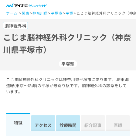
一
般
ホーム
関東
神奈川県
平塚市
平塚
こじま脳神経外科クリニック（神奈
ユ
脳神経外科
ー
ザ
こじま脳神経外科クリニック（神奈
ー
川県平塚市）
の
方
は
平塚駅
こ
ち
こじま脳神経外科クリニックは神奈川県平塚市にあります。JR東海
ら
道線(東京～熱海)の平塚が最寄り駅です。脳神経外科の診察をして
います。
医
マ
療
イ
関
ナ
係
ビ
者
ク
特徴
アクセス
診療時間
紹介記事
医師
の
リ
方
ニ