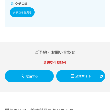
出
稿
クリ
資
クチコミ
稿
ニッ
の
料
クナ
の
お
クチコミを見る
の
ビサ
お
問
ご
イト
問
い
請
への
い
合
お問
求
合
合せ
わ
は
フォ
わ
せ
こ
ーム
せ
は
ち
とな
は
こ
ら
りま
こ
ち
ご予約・お問い合わせ
す。
ち
ら
クリ
無
ら
ニッ
診療受付時間外
料
クの
資
情
予
料
報
約・
電話する
公式サイト
の
症状
拡
のご
ご
充
相談
請
の
など
求
お
はで
は
申
きま
こ
せん
し
ので
ち
込