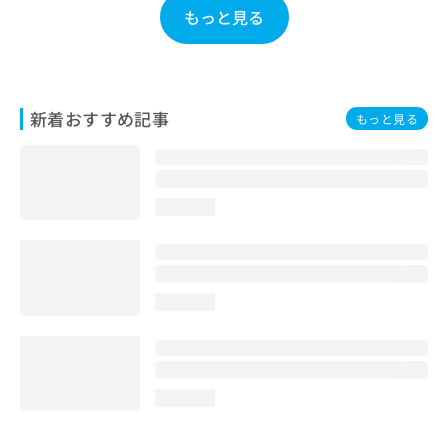
お
もっと見る
問
い
合
わ
せ
新着おすすめ記事
もっと見る
は
こ
ち
ら
loading...
loading...
loading...