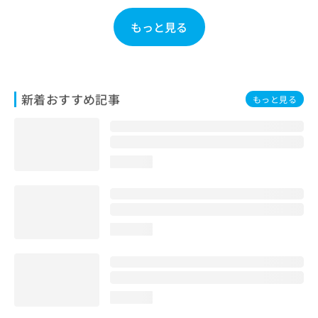
お
問
もっと見る
い
合
わ
せ
は
新着おすすめ記事
もっと見る
こ
ち
ら
loading...
loading...
loading...