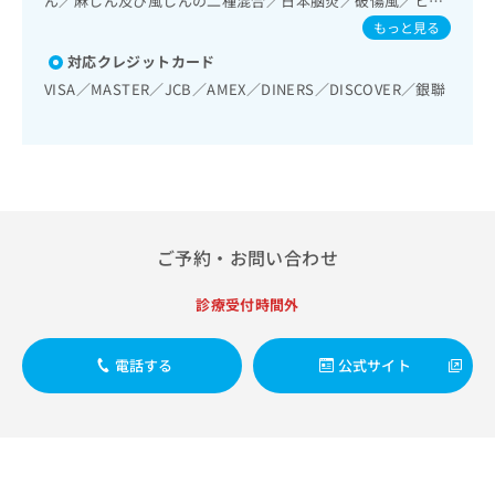
ん／麻しん及び風しんの二種混合／日本脳炎／破傷風／ヒト
出
稿
クリ
資
発達障害（自閉症、学習障害等）／眼領域の一次診療／耳鼻
パピローマウイルス感染症／水痘／インフルエンザ／成人の
稿
ニッ
もっと見る
の
料
咽喉領域の一次診療／呼吸器領域の一次診療／在宅持続陽圧
肺炎球菌感染症／おたふくかぜ／A型肝炎／B型肝炎／狂犬病
クナ
の
お
の
呼吸療法（睡眠時無呼吸症候群治療）／在宅酸素療法／消化
対応クレジットカード
／ロタウイルス感染症／髄膜炎菌感染症
ビサ
お
問
ご
器系領域の一次診療／肝･胆道・膵臓領域の一次診療／循環
イト
VISA／MASTER／JCB／AMEX／DINERS／DISCOVER／銀聯
問
い
請
器系領域の一次診療／ホルター型心電図検査／腎･泌尿器系
への
い
合
お問
領域の一次診療／腹膜透析（CAPD）／尿失禁の治療／婦人
求
合
合せ
わ
科領域の一次診療／更年期障害治療／乳腺領域の一次診療／
は
フォ
わ
せ
内分泌･代謝･栄養領域の一次診療／内分泌機能検査／インス
こ
ーム
せ
リン療法／糖尿病患者教育（食事療法、運動療法、自己血糖
は
ち
とな
は
測定）／糖尿病による合併症に対する継続的な管理及び指導
こ
ら
りま
こ
／血液・免疫系領域の一次診療／血液凝固異常の診断及び治
ち
す。
療／アレルギーの減感作療法／筋・骨格系及び外傷領域の一
ち
ら
クリ
ご予約・お問い合わせ
無
次診療／小児領域の一次診療／小児アレルギー疾患／漢方薬
ら
ニッ
料
の処方
クの
資
診療受付時間外
情
予
料
報
約・
の
症状
拡
電話する
公式サイト
のご
ご
充
相談
請
の
など
求
お
はで
は
申
きま
こ
せん
し
ので
ち
込