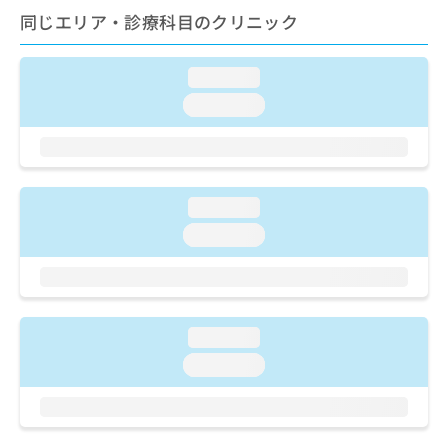
ご了
ら
み
同じエリア・診療科目のクリニック
承く
は
ださ
こ
無
い。
ち
料
loading...
ら
情
loading...
報
拡
掲
充
載
の
情
お
報
loading...
申
の
し
loading...
修
込
正
み
は
は
こ
こ
ち
ち
ら
loading...
ら
loading...
そ
の
他
の