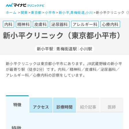
一
般
ホーム
関東
東京都
小平市
新小平
,
青梅街道
,
小川
新小平クリニック（
ユ
内科
精神科
皮膚科
泌尿器科
アレルギー科
心療内科
ー
ザ
新小平クリニック（東京都小平市）
ー
の
新小平駅
青梅街道駅
小川駅
方
は
こ
新小平クリニックは東京都小平市にあります。JR武蔵野線の新小平
が最寄り駅（徒歩2分）です。内科／精神科／皮膚科／泌尿器科／
ち
アレルギー科／心療内科の診察をしています。
ら
医
マ
療
イ
関
ナ
特徴
アクセス
診療時間
紹介記事
医師
係
ビ
者
ク
の
リ
方
ニ
特徴