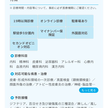
ッ
は
ク
診療時間・内容等について、事前に必ず医療機関にご確認ください。
こ
ナ
ち
ビ
ら
19時以降診療
オンライン診療
駐車場あり
に
関
広
マイナンバー保
す
広
駅徒歩5分圏内
外国語対応
告
険証
る
告
代
お
出
セカンドオピニ
理
問
稿
オン対応
店
い
の
合
診療科目
の
お
わ
方
問
内科 精神科 皮膚科 泌尿器科 アレルギー科 心療内
せ
い
は
科 血液内科 糖尿病内科 漢方内科
は
合
こ
対応可能な疾患・治療
こ
わ
ち
ち
皮膚･形成外科領域の一次診療／真菌検査（顕微鏡検査）／
せ
ら
顔面外傷の治療／アトピー性皮膚炎の治療／神経･脳血管領
ら
は
域の一次診療／精神科・神経科領域の一次診療／精神療法／
こ
もっと見る
終夜睡眠ポリグラフィー／思春期のうつ病又は躁うつ病／睡
こち
ち
広
予防接種
らは
眠障害／摂食障害（拒食症･過食症）／アルコール依存症／
広
ら
告
マイ
薬物依存症／神経症性障害（強迫性障害、不安障害、パニッ
ジフテリア、百日せき及び破傷風の三種混合／麻しん／風し
告
出
ナビ
ク障害等）／認知症／心的外傷後ストレス障害（PTSD）／