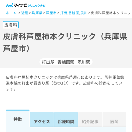
一
般
ホーム
近畿
兵庫県
芦屋市
打出
,
香櫨園
,
夙川
皮膚科芦屋柿本クリニッ
ユ
皮膚科
ー
ザ
皮膚科芦屋柿本クリニック（兵庫県
ー
芦屋市）
の
方
は
打出駅
香櫨園駅
夙川駅
こ
ち
皮膚科芦屋柿本クリニックは兵庫県芦屋市にあります。阪神電気鉄
ら
道本線の打出が最寄り駅（徒歩3分）です。皮膚科の診察をしてい
ます。
医
マ
療
イ
関
ナ
係
ビ
者
ク
特徴
アクセス
診療時間
紹介記事
医師
の
リ
方
ニ