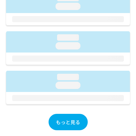
ご了
ら
み
承く
loading...
は
ださ
こ
無
い。
ち
料
ら
情
報
loading...
拡
掲
loading...
充
載
の
情
お
報
申
の
し
修
込
loading...
正
み
は
loading...
は
こ
こ
ち
ち
ら
ら
そ
もっと見る
の
他
の