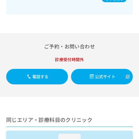
出
稿
クリ
来 にきび外来 レーザー他各種治療外来 ピアス設置 や
資
稿
ニッ
の
けど・けが外来 親子外来 水虫外来
料
クナ
の
お
の
ビサ
お
問
ご
イト
問
い
請
への
い
合
お問
求
合
合せ
わ
は
フォ
わ
ご予約・お問い合わせ
せ
こ
ーム
せ
は
ち
とな
は
こ
ら
診療受付時間外
りま
こ
ち
す。
ち
ら
クリ
無
ら
ニッ
電話する
公式サイト
料
クの
資
情
予
料
報
約・
の
症状
拡
のご
ご
充
相談
請
の
など
求
お
同じエリア・診療科目のクリニック
はで
は
申
きま
こ
せん
し
ので
ち
込
loading...