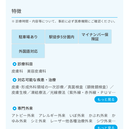
ッ
は
ク
こ
特徴
ナ
ち
ビ
診療時間・内容等について、事前に必ず医療機関にご確認ください。
ら
に
関
マイナンバー保
広
駐車場あり
駅徒歩5分圏内
す
広
険証
告
る
告
代
お
出
外国語対応
理
問
稿
店
い
の
診療科目
合
の
お
皮膚科 美容皮膚科
わ
方
問
せ
い
は
対応可能な疾患・治療
は
合
こ
皮膚･形成外科領域の一次診療／真菌検査（顕微鏡検査）／
こ
わ
ち
皮膚生検／凍結療法／光線療法（紫外線・赤外線・ＰＵＶ
ち
せ
Ａ）／顔面外傷の治療／皮膚悪性腫瘍手術／良性腫瘍又は母
ら
もっと見る
ら
は
斑その他の切除・縫合手術／アトピー性皮膚炎の治療／小児
こ
専門外来
アレルギー疾患／漢方薬の処方
こち
ち
広
アトピー外来 アレルギー外来 いぼ外来 かぶれ外来 か
らは
広
ら
告
ゆみ外来 シミ外来 レーザー他各種治療外来 シワ外来
マイ
告
出
ヒアルロン酸ボトックス注入外来 シワ外来 レーザー外
ナビ
もっと見る