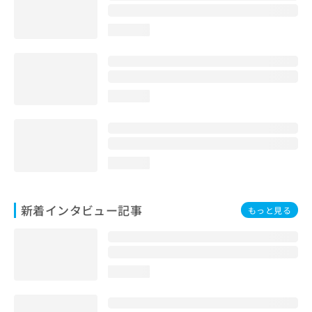
loading...
loading...
loading...
新着インタビュー記事
もっと見る
loading...