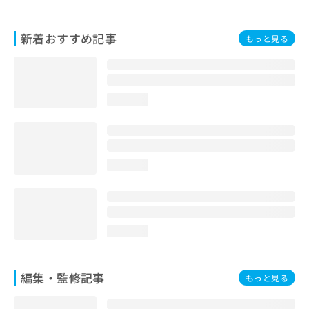
お
問
新着おすすめ記事
い
もっと見る
合
わ
せ
は
loading...
こ
ち
ら
loading...
loading...
編集・監修記事
もっと見る