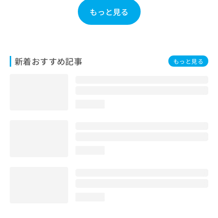
お
もっと見る
問
い
合
わ
せ
新着おすすめ記事
もっと見る
は
こ
ち
ら
loading...
loading...
loading...