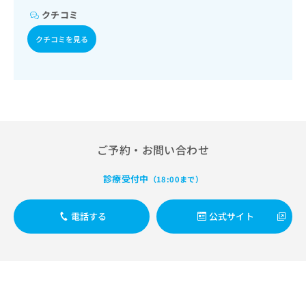
出
稿
クリ
資
クチコミ
稿
ニッ
の
料
クナ
の
お
の
クチコミを見る
ビサ
お
問
ご
イト
問
い
請
への
い
合
お問
求
合
合せ
わ
は
フォ
わ
せ
こ
ーム
せ
は
ち
とな
は
こ
ら
りま
こ
ち
す。
ご予約・お問い合わせ
ち
ら
クリ
無
ら
ニッ
料
診療受付中
クの
（18:00まで）
資
情
予
料
報
約・
の
症状
電話する
公式サイト
拡
のご
ご
充
相談
請
の
など
求
お
はで
は
申
きま
こ
せん
し
ので
ち
込