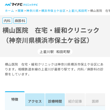
一
般
ホーム
関東
神奈川県
横浜市保土ケ谷区
上星川
,
和田町
横山医院 在
ユ
内科
麻酔科
ー
ザ
横山医院 在宅・緩和クリニック
ー
（神奈川県横浜市保土ケ谷区）
の
方
は
上星川駅
和田町駅
こ
ち
横山医院 在宅・緩和クリニックは神奈川県横浜市保土ケ谷区にあ
ら
ります。相模鉄道本線の上星川が最寄り駅です。内科／麻酔科の診
察をしています。
医
マ
療
イ
関
ナ
係
ビ
者
ク
特徴
アクセス
診療時間
紹介記事
医師
の
リ
方
ニ