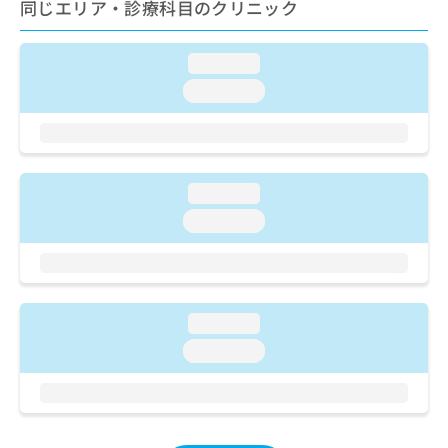
ご了
同じエリア・診療科目のクリニック
ら
み
承く
は
ださ
こ
無
い。
loading...
ち
料
ら
loading...
情
報
拡
掲
充
載
の
情
お
loading...
報
申
の
loading...
し
修
込
正
み
は
は
こ
こ
ち
loading...
ち
ら
loading...
ら
そ
の
他
の