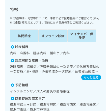
ッ
は
ク
こ
特徴
ナ
ち
ビ
診療時間・内容等について、事前に必ず医療機関にご確認ください。
ら
に
訪問診療対応エリアは、事前に必ず医療機関にご確認ください。
関
広
す
広
マイナンバー保
告
訪問診療
オンライン診療
る
険証
告
代
お
出
理
診療科目
問
稿
店
い
の
内科 麻酔科 腫瘍内科 緩和ケア内科
合
の
お
対応可能な疾患・治療
わ
方
問
睡眠障害／認知症／呼吸器領域の一次診療／消化器系領域の
せ
い
は
一次診療／肝･胆道・膵臓領域の一次診療／循環器系領域の
は
合
こ
一次診療／腎･泌尿器系領域の一次診療／内分泌･代謝･栄養
こ
もっと見る
わ
ち
領域の一次診療／血液・免疫系領域の一次診療／医療用麻薬
ち
せ
ら
予防接種
によるがん疼痛治療／がんに伴う精神症状のケア／在宅にお
ら
は
ける看取り
インフルエンザ／成人の肺炎球菌感染症
こ
こち
ち
広
訪問診療対応エリア
らは
広
ら
告
横浜市保土ヶ谷区／横浜市旭区／横浜市西区／横浜市緑区／
マイ
告
出
ナビ
横浜市南区／横浜市戸塚区