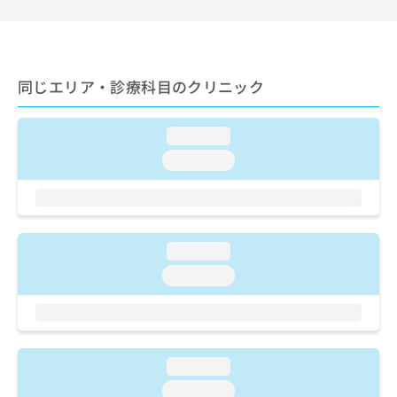
ご了
ら
み
承く
は
ださ
こ
無
い。
ち
料
ら
情
同じエリア・診療科目のクリニック
報
拡
掲
充
loading...
載
の
情
loading...
お
報
申
の
し
修
込
正
み
は
loading...
は
こ
loading...
こ
ち
ち
ら
ら
そ
の
loading...
他
loading...
の