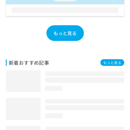
お
問
い
合
わ
もっと見る
せ
は
こ
ち
ら
新着おすすめ記事
もっと見る
loading...
loading...