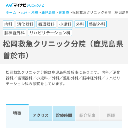
一
般
ホーム
九州・沖縄
鹿児島県
曽於市
松岡救急クリニック分院（鹿児島
ユ
内科
消化器科
循環器科
小児科
外科
整形外科
ー
ザ
脳神経外科
リハビリテーション科
ー
松岡救急クリニック分院（鹿児島県
の
方
曽於市）
は
こ
ち
松岡救急クリニック分院は鹿児島県曽於市にあります。内科／消化
ら
器科／循環器科／小児科／外科／整形外科／脳神経外科／リハビリ
テーション科の診察をしています。
医
マ
療
イ
関
ナ
係
ビ
特徴
者
ク
アクセス
診療時間
紹介記事
医師
の
リ
方
ニ