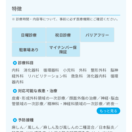
ッ
は
特徴
ク
こ
ナ
ち
診療時間・内容等について、事前に必ず医療機関にご確認ください。
ビ
ら
に
関
日曜診療
祝日診療
バリアフリー
広
す
広
告
る
告
マイナンバー保
代
駐車場あり
お
出
険証
理
問
稿
店
い
診療科目
の
合
の
お
内科 消化器科 循環器科 小児科 外科 整形外科 脳神
わ
方
問
経外科 リハビリテーション科 救急科 消化器内科 循環
せ
い
は
器内科
は
合
こ
対応可能な疾患・治療
こ
わ
ち
ち
皮膚･形成外科領域の一次診療／顔面外傷の治療／神経･脳血
せ
ら
ら
管領域の一次診療／精神科・神経科領域の一次診療／終夜睡
は
眠ポリグラフィー／眼領域の一次診療／耳鼻咽喉領域の一次
こ
もっと見る
こち
診療／呼吸器領域の一次診療／在宅持続陽圧呼吸療法（睡眠
ち
広
らは
予防接種
時無呼吸症候群治療）／消化器系領域の一次診療／上部消化
広
ら
告
マイ
管内視鏡検査／下部消化管内視鏡検査／下部消化管内視鏡的
麻しん／風しん／麻しん及び風しんの二種混合／日本脳炎／
告
出
ナビ
切除術／肝･胆道・膵臓領域の一次診療／循環器系領域の一