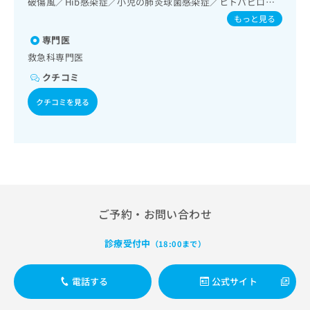
破傷風／Hib感染症／小児の肺炎球菌感染症／ヒトパピロー
出
稿
クリ
資
次診療／ホルター型心電図検査／腎･泌尿器系領域の一次診
マウイルス感染症／水痘／インフルエンザ／成人の肺炎球菌
稿
ニッ
もっと見る
の
料
療／内分泌･代謝･栄養領域の一次診療／インスリン療法／糖
感染症／おたふくかぜ／B型肝炎／ロタウイルス感染症
クナ
の
お
の
尿病患者教育（食事療法、運動療法、自己血糖測定）／血
専門医
ビサ
お
問
ご
液・免疫系領域の一次診療／筋・骨格系及び外傷領域の一次
イト
救急科専門医
問
い
請
への
診療／運動器リハビリテーション／小児領域の一次診療／画
い
合
お問
求
クチコミ
像診断管理（専ら画像診断を担当する医師による読影）／Ｍ
合
合せ
わ
は
ＲＩ撮影／CT撮影
フォ
わ
クチコミを見る
せ
こ
ーム
せ
は
ち
とな
は
こ
ら
りま
こ
ち
す。
ち
ら
クリ
無
ら
ニッ
料
クの
資
情
予
料
報
約・
ご予約・お問い合わせ
の
症状
拡
のご
ご
充
相談
診療受付中
（18:00まで）
請
の
など
求
お
はで
は
申
きま
電話する
公式サイト
こ
せん
し
ので
ち
込