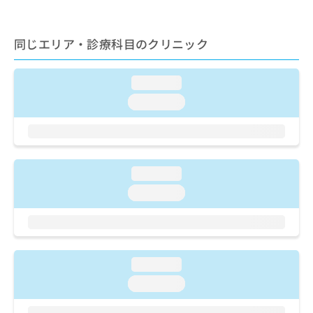
ご了
ら
み
承く
は
ださ
こ
無
い。
同じエリア・診療科目のクリニック
ち
料
ら
情
報
loading...
拡
掲
loading...
充
載
の
情
お
報
申
の
し
修
loading...
込
正
み
は
loading...
は
こ
こ
ち
ち
ら
ら
loading...
そ
の
loading...
他
の