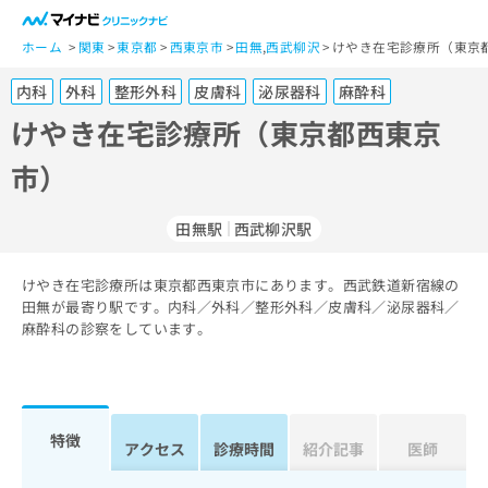
一
般
ホーム
関東
東京都
西東京市
田無
,
西武柳沢
けやき在宅診療所（東京
ユ
内科
外科
整形外科
皮膚科
泌尿器科
麻酔科
ー
ザ
けやき在宅診療所（東京都西東京
ー
市）
の
方
は
田無駅
西武柳沢駅
こ
ち
けやき在宅診療所は東京都西東京市にあります。西武鉄道新宿線の
ら
田無が最寄り駅です。内科／外科／整形外科／皮膚科／泌尿器科／
麻酔科の診察をしています。
医
マ
療
イ
関
ナ
係
ビ
者
ク
特徴
アクセス
診療時間
紹介記事
医師
の
リ
方
ニ