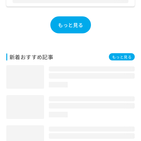
お
問
い
合
もっと見る
わ
せ
は
こ
ち
新着おすすめ記事
もっと見る
ら
loading...
loading...