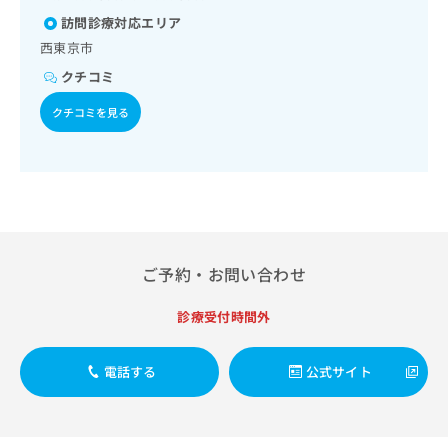
出
稿
クリ
資
の一次診療／インスリン療法／糖尿病患者教育（食事療法、
訪問診療対応エリア
稿
ニッ
の
運動療法、自己血糖測定）／糖尿病による合併症に対する継
料
クナ
の
西東京市
お
続的な管理及び指導／血液・免疫系領域の一次診療／筋・骨
の
ビサ
お
問
格系及び外傷領域の一次診療／医療用麻薬によるがん疼痛治
ご
イト
クチコミ
問
療／がんに伴う精神症状のケア／漢方薬の処方／在宅におけ
い
請
への
い
る看取り
合
お問
求
クチコミを見る
合
合せ
わ
は
フォ
わ
せ
こ
ーム
せ
は
ち
とな
は
こ
ら
りま
こ
ち
す。
ち
ら
クリ
無
ら
ニッ
料
クの
ご予約・お問い合わせ
資
情
予
料
報
約・
の
症状
診療受付時間外
拡
のご
ご
充
相談
請
の
など
電話する
公式サイト
求
お
はで
は
申
きま
こ
せん
し
ので
ち
込