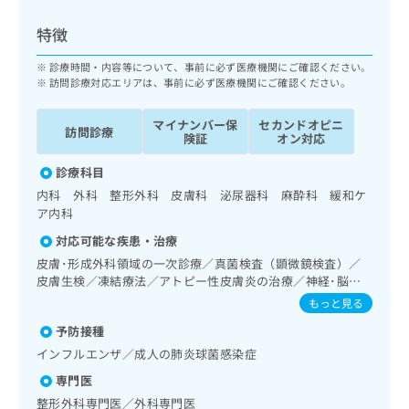
ッ
は
ク
こ
特徴
ナ
ち
ビ
診療時間・内容等について、事前に必ず医療機関にご確認ください。
ら
に
訪問診療対応エリアは、事前に必ず医療機関にご確認ください。
関
広
す
広
マイナンバー保
セカンドオピニ
告
訪問診療
る
険証
オン対応
告
代
お
出
理
診療科目
問
稿
店
い
の
内科 外科 整形外科 皮膚科 泌尿器科 麻酔科 緩和ケ
合
の
お
ア内科
わ
方
問
対応可能な疾患・治療
せ
い
は
皮膚･形成外科領域の一次診療／真菌検査（顕微鏡検査）／
は
合
こ
皮膚生検／凍結療法／アトピー性皮膚炎の治療／神経･脳血
こ
わ
ち
管領域の一次診療／精神科・神経科領域の一次診療／眼領域
ち
もっと見る
せ
ら
の一次診療／耳鼻咽喉領域の一次診療／呼吸器領域の一次診
ら
は
予防接種
療／在宅持続陽圧呼吸療法（睡眠時無呼吸症候群治療）／在
こ
宅酸素療法／消化器系領域の一次診療／人工肛門の管理／
インフルエンザ／成人の肺炎球菌感染症
こち
ち
広
肝･胆道・膵臓領域の一次診療／循環器系領域の一次診療／
らは
広
ら
告
専門医
腎･泌尿器系領域の一次診療／腹膜透析（CAPD）／婦人科領
マイ
告
出
ナビ
域の一次診療／乳腺領域の一次診療／内分泌･代謝･栄養領域
整形外科専門医／外科専門医