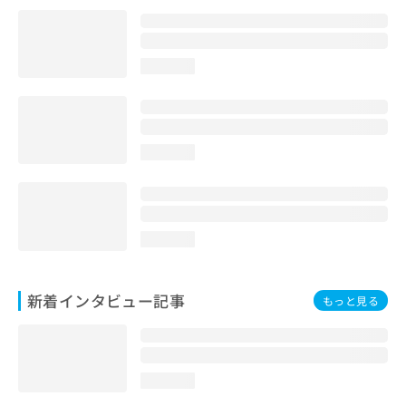
loading...
loading...
loading...
新着インタビュー記事
もっと見る
loading...