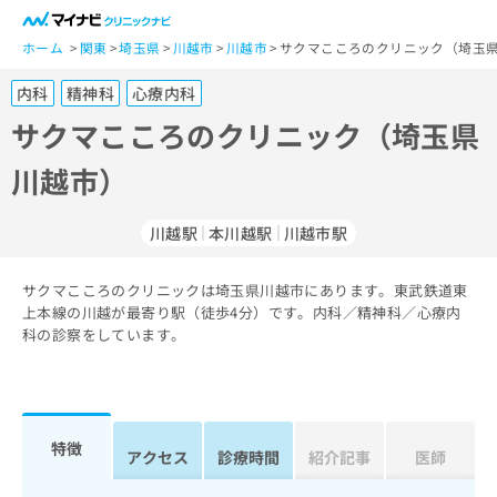
一
般
ホーム
関東
埼玉県
川越市
川越市
サクマこころのクリニック（埼玉県
ユ
内科
精神科
心療内科
ー
ザ
サクマこころのクリニック（埼玉県
ー
川越市）
の
方
は
川越駅
本川越駅
川越市駅
こ
ち
サクマこころのクリニックは埼玉県川越市にあります。東武鉄道東
ら
上本線の川越が最寄り駅（徒歩4分）です。内科／精神科／心療内
科の診察をしています。
医
マ
療
イ
関
ナ
係
ビ
者
ク
特徴
アクセス
診療時間
紹介記事
医師
の
リ
方
ニ