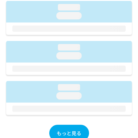
ご了
ら
み
承く
loading...
は
ださ
こ
loading...
無
い。
ち
料
ら
情
報
拡
掲
充
loading...
載
の
情
loading...
お
報
申
の
し
修
込
正
み
は
loading...
は
こ
loading...
こ
ち
ち
ら
ら
そ
の
他
もっと見る
の