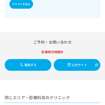
出
稿
クリ
資
クチコミを見る
稿
ニッ
の
料
クナ
の
お
の
ビサ
お
問
ご
イト
問
い
請
への
い
合
お問
求
合
合せ
わ
は
フォ
わ
せ
こ
ーム
せ
は
ち
ご予約・お問い合わせ
とな
は
こ
ら
りま
こ
ち
す。
診療受付時間外
ち
ら
クリ
無
ら
ニッ
料
クの
資
電話する
公式サイト
情
予
料
報
約・
の
症状
拡
のご
ご
充
相談
請
の
など
求
お
はで
は
申
きま
同じエリア・診療科目のクリニック
こ
せん
し
ので
ち
込