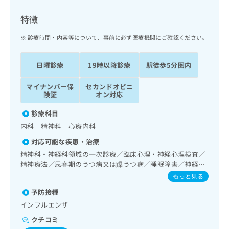
ッ
は
ク
こ
特徴
ナ
ち
ビ
診療時間・内容等について、事前に必ず医療機関にご確認ください。
ら
に
関
広
日曜診療
19時以降診療
駅徒歩5分圏内
す
広
告
る
告
代
マイナンバー保
セカンドオピニ
お
出
険証
オン対応
理
問
稿
店
い
の
診療科目
合
の
お
内科 精神科 心療内科
わ
方
問
せ
い
は
対応可能な疾患・治療
は
合
こ
精神科・神経科領域の一次診療／臨床心理・神経心理検査／
こ
わ
ち
精神療法／思春期のうつ病又は躁うつ病／睡眠障害／神経症
ち
せ
性障害（強迫性障害、不安障害、パニック障害等）／認知症
ら
もっと見る
ら
は
／発達障害（自閉症、学習障害等）／精神科ショート・ケア
こ
予防接種
／精神科デイ・ケア／漢方薬の処方
こち
ち
広
インフルエンザ
らは
広
ら
告
マイ
クチコミ
告
出
ナビ