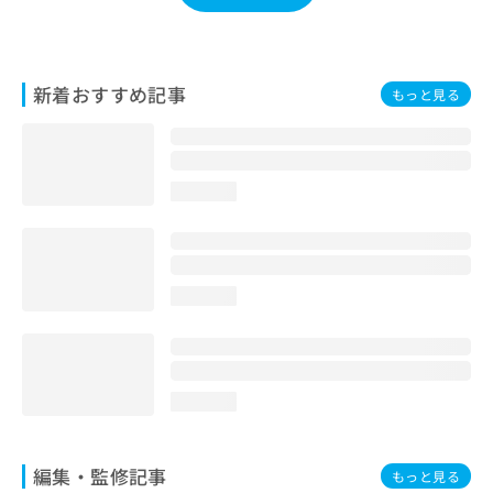
お
問
い
合
新着おすすめ記事
もっと見る
わ
せ
は
こ
ち
loading...
ら
loading...
loading...
編集・監修記事
もっと見る