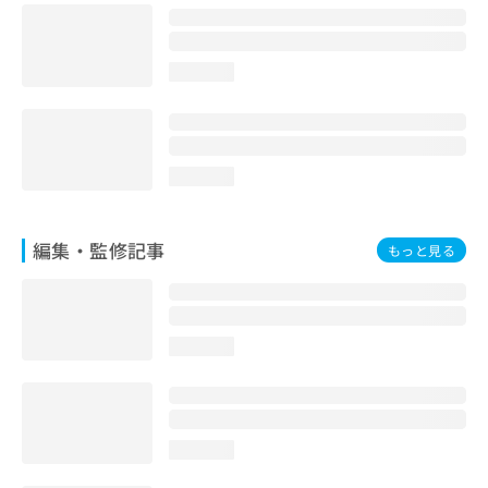
お
問
い
loading...
合
わ
せ
は
こ
loading...
ち
ら
編集・監修記事
もっと見る
loading...
loading...