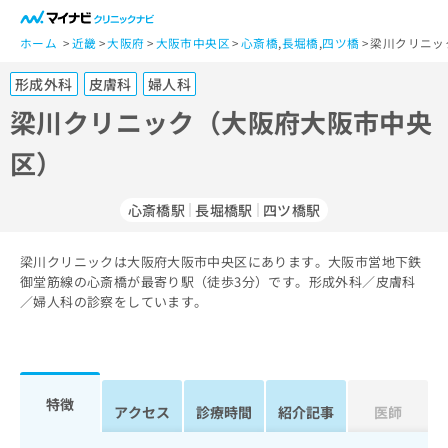
一
般
ホーム
近畿
大阪府
大阪市中央区
心斎橋
,
長堀橋
,
四ツ橋
梁川クリニッ
ユ
形成外科
皮膚科
婦人科
ー
ザ
梁川クリニック（大阪府大阪市中央
ー
区）
の
方
は
心斎橋駅
長堀橋駅
四ツ橋駅
こ
ち
梁川クリニックは大阪府大阪市中央区にあります。大阪市営地下鉄
ら
御堂筋線の心斎橋が最寄り駅（徒歩3分）です。形成外科／皮膚科
／婦人科の診察をしています。
医
マ
療
イ
関
ナ
係
ビ
者
ク
特徴
アクセス
診療時間
紹介記事
医師
の
リ
方
ニ