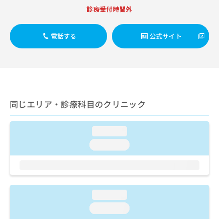
出
稿
クリ
資
診療受付時間外
稿
ニッ
の
料
クナ
の
お
の
ビサ
お
問
ご
電話する
公式サイト
イト
問
い
請
への
い
合
お問
求
合
合せ
わ
は
フォ
わ
せ
こ
ーム
せ
は
ち
とな
は
こ
ら
りま
こ
ち
同じエリア・診療科目のクリニック
す。
ち
ら
クリ
無
ら
ニッ
料
クの
loading...
資
情
予
料
loading...
報
約・
の
症状
拡
のご
ご
充
相談
請
の
など
求
お
はで
は
申
loading...
きま
こ
せん
し
loading...
ので
ち
込