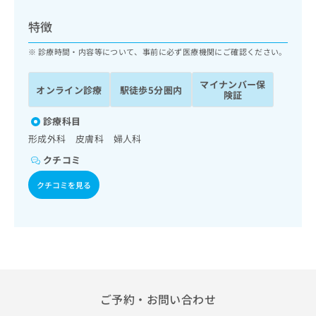
ッ
は
ク
こ
特徴
ナ
ち
ビ
診療時間・内容等について、事前に必ず医療機関にご確認ください。
ら
に
関
マイナンバー保
広
オンライン診療
駅徒歩5分圏内
す
広
険証
告
る
告
代
お
診療科目
出
理
問
稿
形成外科 皮膚科 婦人科
店
い
の
クチコミ
合
の
お
わ
方
問
クチコミを見る
せ
い
は
は
合
こ
こ
わ
ち
ち
せ
ら
ら
は
こ
こち
ち
広
らは
広
ら
告
ご予約・お問い合わせ
マイ
告
出
ナビ