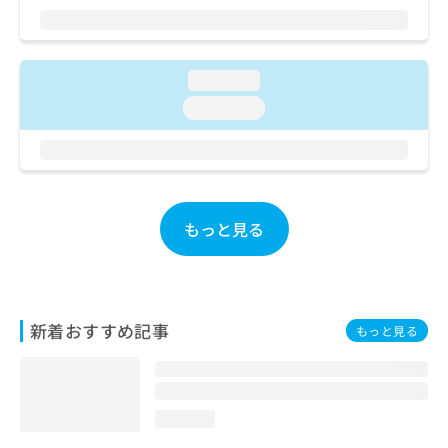
ご了
ら
み
承く
は
ださ
こ
無
い。
ち
料
loading...
ら
情
loading...
報
拡
掲
充
載
の
情
お
報
申
の
もっと見る
し
修
込
正
み
は
は
こ
こ
ち
新着おすすめ記事
もっと見る
ち
ら
ら
そ
の
loading...
他
の