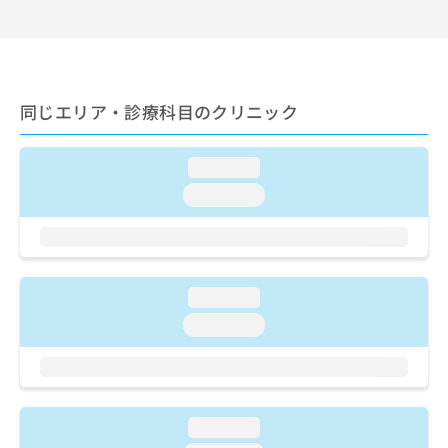
ご了
ら
み
承く
は
ださ
こ
無
い。
ち
料
ら
情
同じエリア・診療科目のクリニック
報
拡
掲
充
載
loading...
の
情
お
loading...
報
申
の
し
修
込
正
み
は
は
こ
loading...
こ
ち
loading...
ち
ら
ら
そ
の
他
loading...
の