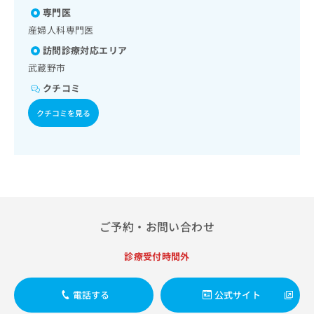
診療／更年期障害治療／乳腺領域の一次診療／内分泌･代謝･
出
稿
クリ
資
専門医
栄養領域の一次診療／内分泌機能検査／インスリン療法／糖
稿
ニッ
の
料
尿病患者教育（食事療法、運動療法、自己血糖測定）／糖尿
クナ
産婦人科専門医
の
お
の
ビサ
病による合併症に対する継続的な管理及び指導／血液・免疫
お
問
ご
訪問診療対応エリア
イト
系領域の一次診療／筋・骨格系及び外傷領域の一次診療／小
問
い
請
への
武蔵野市
児領域の一次診療／漢方薬の処方
い
合
お問
求
合
クチコミ
合せ
わ
は
フォ
わ
せ
こ
ーム
クチコミを見る
せ
は
ち
とな
は
こ
ら
りま
こ
ち
す。
ち
ら
クリ
無
ら
ニッ
料
クの
資
情
予
料
報
約・
の
症状
拡
ご予約・お問い合わせ
のご
ご
充
相談
請
の
など
診療受付時間外
求
お
はで
は
申
きま
こ
せん
し
電話する
公式サイト
ので
ち
込