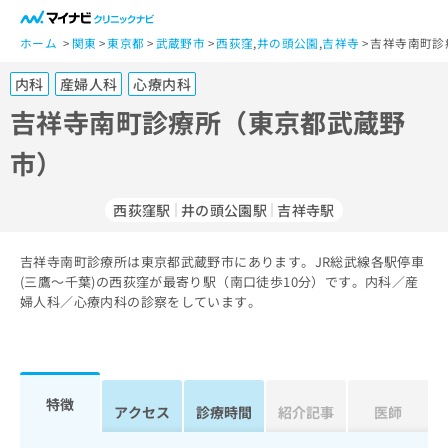
一
般
ホーム
関東
東京都
武蔵野市
西荻窪
,
井の頭公園
,
吉祥寺
吉祥寺南町診
ユ
内科
産婦人科
心療内科
ー
ザ
吉祥寺南町診療所（東京都武蔵野
ー
市）
の
方
は
西荻窪駅
井の頭公園駅
吉祥寺駅
こ
ち
吉祥寺南町診療所は東京都武蔵野市にあります。JR総武線各駅停車
ら
(三鷹～千葉)の西荻窪が最寄り駅（南口徒歩10分）です。内科／産
婦人科／心療内科の診察をしています。
医
マ
療
イ
関
ナ
係
ビ
者
ク
特徴
アクセス
診療時間
紹介記事
医師
の
リ
方
ニ