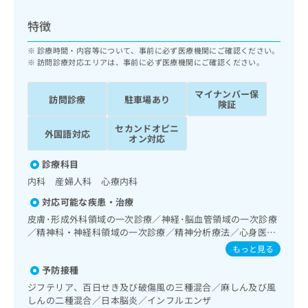
ッ
は
ク
こ
特徴
ナ
ち
ビ
診療時間・内容等について、事前に必ず医療機関にご確認ください。
ら
に
訪問診療対応エリアは、事前に必ず医療機関にご確認ください。
関
広
す
広
マイナンバー保
告
訪問診療
駐車場あり
る
険証
告
代
お
出
セカンドオピニ
理
問
稿
外国語対応
オン対応
店
い
の
合
の
お
診療科目
わ
方
問
内科 産婦人科 心療内科
せ
い
は
は
合
対応可能な疾患・治療
こ
こ
わ
皮膚･形成外科領域の一次診療／神経･脳血管領域の一次診療
ち
ち
せ
／精神科・神経科領域の一次診療／精神分析療法／心身医学
ら
ら
は
療法／禁煙指導（ニコチン依存症管理）／眼領域の一次診療
もっと見る
こ
／耳鼻咽喉領域の一次診療／呼吸器領域の一次診療／消化器
こち
予防接種
ち
系領域の一次診療／肝･胆道・膵臓領域の一次診療／循環器
広
らは
広
ら
系領域の一次診療／腎･泌尿器系領域の一次診療／産科領域
告
ジフテリア、百日せき及び破傷風の三種混合／麻しん及び風
マイ
の一次診療／ハイリスク妊産婦共同管理／婦人科領域の一次
告
出
しんの二種混合／日本脳炎／インフルエンザ
ナビ