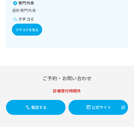
出
稿
クリ
専門外来
資
稿
ニッ
の
料
透析専門外来
クナ
の
お
の
ビサ
クチコミ
お
問
ご
イト
問
い
請
への
クチコミを見る
い
合
お問
求
合
合せ
わ
は
フォ
わ
せ
こ
ーム
せ
は
ち
とな
は
こ
ら
りま
こ
ち
す。
ち
ら
クリ
無
ら
ニッ
料
ご予約・お問い合わせ
クの
資
情
予
料
報
約・
診療受付時間外
の
症状
拡
のご
ご
充
相談
請
の
電話する
公式サイト
など
求
お
はで
は
申
きま
こ
せん
し
ので
ち
込