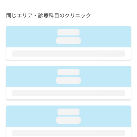
ご了
ら
み
承く
は
ださ
同じエリア・診療科目のクリニック
こ
無
い。
ち
料
ら
情
loading...
報
拡
loading...
掲
充
載
の
情
お
報
申
の
し
loading...
修
込
正
loading...
み
は
は
こ
こ
ち
ち
ら
ら
loading...
そ
loading...
の
他
の