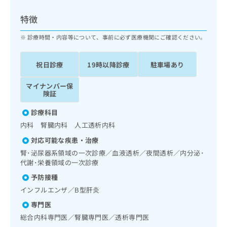
ッ
は
ク
こ
特徴
ナ
ち
ビ
診療時間・内容等について、事前に必ず医療機関にご確認ください。
ら
に
関
広
祝日診療
19時以降診療
駐車場あり
す
広
告
る
告
代
マイナンバー保
お
出
険証
理
問
稿
店
い
の
診療科目
合
の
お
内科 腎臓内科 人工透析内科
わ
方
問
せ
い
は
対応可能な疾患・治療
は
合
こ
腎･泌尿器系領域の一次診療／血液透析／夜間透析／内分泌･
こ
わ
ち
代謝･栄養領域の一次診療
ち
せ
ら
予防接種
ら
は
こ
インフルエンザ／B型肝炎
こち
ち
広
専門医
らは
広
ら
告
マイ
総合内科専門医／腎臓専門医／透析専門医
告
出
ナビ