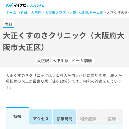
一
般
ホーム
近畿
大阪府
大阪市大正区
大正
,
木津川
,
ドーム前
大正くすのき
ユ
内科
ー
ザ
大正くすのきクリニック（大阪府大
ー
阪市大正区）
の
方
は
大正駅
木津川駅
ドーム前駅
こ
ち
大正くすのきクリニックは大阪府大阪市大正区にあります。JR大阪
ら
環状線の大正が最寄り駅（徒歩10分）です。内科の診察をしていま
す。
医
マ
療
イ
関
ナ
係
ビ
者
ク
特徴
アクセス
診療時間
紹介記事
医師
の
リ
方
ニ