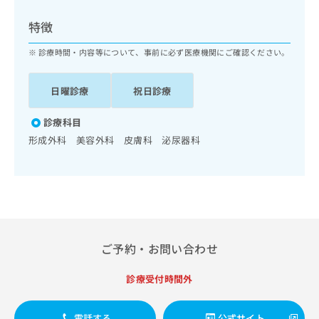
ッ
は
ク
こ
特徴
ナ
ち
ビ
診療時間・内容等について、事前に必ず医療機関にご確認ください。
ら
に
関
広
日曜診療
祝日診療
す
広
告
る
告
代
お
診療科目
出
理
問
稿
形成外科 美容外科 皮膚科 泌尿器科
店
い
の
合
の
お
わ
方
問
せ
い
は
は
合
こ
こ
わ
ち
ち
せ
ら
ご予約・お問い合わせ
ら
は
こ
こち
診療受付時間外
ち
広
らは
広
ら
告
マイ
告
出
ナビ
電話する
公式サイト