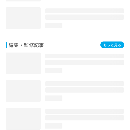
お
問
い
合
loading...
わ
せ
は
編集・監修記事
こ
もっと見る
ち
ら
loading...
loading...
loading...