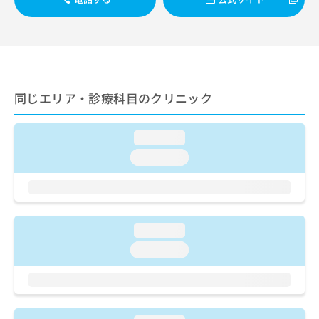
出
稿
クリ
資
稿
ニッ
の
料
クナ
の
お
の
ビサ
お
問
ご
イト
問
い
請
への
い
合
お問
求
合
合せ
わ
は
同じエリア・診療科目のクリニック
フォ
わ
せ
こ
ーム
せ
は
ち
とな
は
こ
ら
loading...
りま
こ
ち
す。
loading...
ち
ら
クリ
無
ら
ニッ
料
クの
資
情
予
料
報
約・
の
症状
拡
loading...
のご
ご
充
相談
loading...
請
の
など
求
お
はで
は
申
きま
こ
せん
し
ので
ち
込