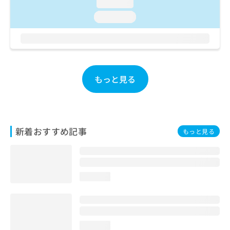
ご了
loading...
ら
み
承く
は
loading...
ださ
こ
無
い。
ち
料
ら
情
報
拡
掲
もっと見る
充
載
の
情
お
報
申
の
し
修
込
新着おすすめ記事
正
もっと見る
み
は
は
こ
こ
ち
ち
ら
loading...
ら
そ
の
他
loading...
の