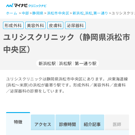
一
般
ホーム
中部
静岡県
浜松市中央区
新浜松
,
浜松
,
第一通り
ユリシスクリ
ユ
形成外科
美容外科
皮膚科
泌尿器科
ー
ザ
ユリシスクリニック（静岡県浜松市
ー
中央区）
の
方
は
新浜松駅
浜松駅
第一通り駅
こ
ち
ユリシスクリニックは静岡県浜松市中央区にあります。JR東海道線
ら
(浜松～米原)の浜松が最寄り駅です。形成外科／美容外科／皮膚科
／泌尿器科の診察をしています。
医
マ
療
イ
関
ナ
係
ビ
者
ク
特徴
アクセス
診療時間
紹介記事
医師
の
リ
方
ニ