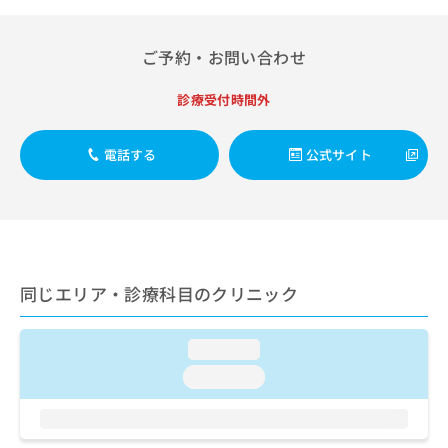
出
稿
クリ
資
稿
ニッ
の
料
クナ
の
お
の
ご予約・お問い合わせ
ビサ
お
問
ご
イト
問
い
請
への
診療受付時間外
い
合
お問
求
合
合せ
わ
は
フォ
わ
せ
こ
電話する
公式サイト
ーム
せ
は
ち
とな
は
こ
ら
りま
こ
ち
す。
ち
ら
クリ
無
ら
ニッ
料
クの
資
情
予
同じエリア・診療科目のクリニック
料
報
約・
の
症状
拡
のご
ご
充
相談
loading...
請
の
など
求
loading...
お
はで
は
申
きま
こ
せん
し
ので
ち
込