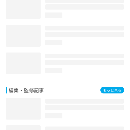
お
問
い
loading...
合
わ
せ
は
loading...
こ
ち
ら
loading...
編集・監修記事
もっと見る
loading...