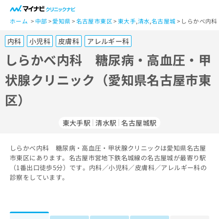
一
般
ホーム
中部
愛知県
名古屋市東区
東大手
,
清水
,
名古屋城
しらかべ内科
ユ
内科
小児科
皮膚科
アレルギー科
ー
ザ
しらかべ内科 糖尿病・高血圧・甲
ー
状腺クリニック（愛知県名古屋市東
の
方
区）
は
こ
ち
東大手駅
清水駅
名古屋城駅
ら
しらかべ内科 糖尿病・高血圧・甲状腺クリニックは愛知県名古屋
医
マ
市東区にあります。名古屋市営地下鉄名城線の名古屋城が最寄り駅
療
イ
（1番出口徒歩5分）です。内科／小児科／皮膚科／アレルギー科の
関
ナ
診察をしています。
係
ビ
者
ク
の
リ
方
ニ