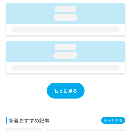
ご了
ら
み
承く
は
loading...
ださ
こ
無
い。
loading...
ち
料
ら
情
報
拡
掲
充
載
loading...
の
情
loading...
お
報
申
の
し
修
込
正
み
は
は
こ
もっと見る
こ
ち
ち
ら
ら
そ
の
新着おすすめ記事
もっと見る
他
の