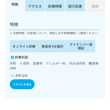
ッ
は
特徴
アクセス
診療時間
紹介記事
医師
ク
こ
ナ
ち
ビ
ら
に
特徴
関
広
す
広
診療時間・内容等について、事前に必ず医療機関にご確認ください。
告
る
告
代
お
出
マイナンバー保
理
オンライン診療
駅徒歩5分圏内
問
稿
険証
店
い
の
合
の
診療科目
お
わ
方
問
内科 小児科 皮膚科 アレルギー科 内分泌内科 糖尿病
せ
い
は
内科
は
合
こ
クチコミ
こ
わ
ち
ち
せ
ら
クチコミを見る
ら
は
こ
こち
ち
広
らは
広
ら
告
マイ
告
出
ナビ