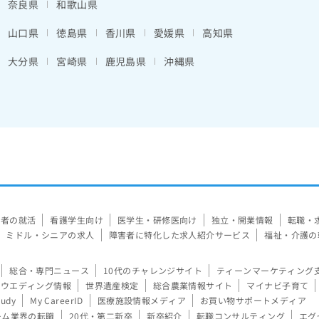
奈良県
和歌山県
山口県
徳島県
香川県
愛媛県
高知県
大分県
宮崎県
鹿児島県
沖縄県
験者の就活
看護学生向け
医学生・研修医向け
独立・開業情報
転職・
ミドル・シニアの求人
障害者に特化した求人紹介サービス
福祉・介護の
総合・専門ニュース
10代のチャレンジサイト
ティーンマーケティング
ウエディング情報
世界遺産検定
総合農業情報サイト
マイナビ子育て
tudy
My CareerID
医療施設情報メディア
お買い物サポートメディア
ーム業界の転職
20代・第二新卒
新卒紹介
転職コンサルティング
エグ