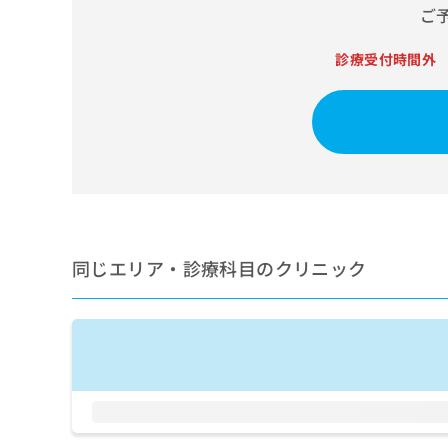
せ
こち
ご
ち
らは
は
マイ
こ
ら
ナビ
診療受付時間外
ち
クリ
ら
ニッ
クナ
広
ビサ
広
資
イト
告
告
への
料
出
出
お問
の
稿
合せ
稿
ご
の
フォ
の
請
お
ーム
お
求
問
とな
問
りま
は
い
同じエリア・診療科目のクリニック
い
す。
こ
合
合
クリ
ち
わ
ニッ
わ
ら
せ
クの
せ
は
予
は
約・
こ
こ
無
症状
ち
ち
のご
料
ら
相談
ら
情
など
報
はで