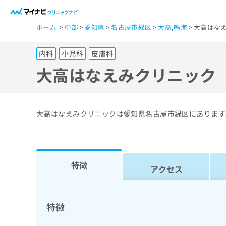
一
ホーム
中部
愛知県
名古屋市緑区
大高
,
鳴海
大高はな
般
ユ
内科
小児科
皮膚科
ー
ザ
大高はなえみクリニック
ー
の
方
大高はなえみクリニックは愛知県名古屋市緑区にあります
は
こ
ち
ら
特徴
アクセス
医
マ
療
イ
特徴
ナ
関
ビ