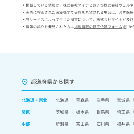
ち
掲載している情報は、株式会社マイナビおよび株式会社ウェルネ
み
ら
は
実際に検索された医療機関で受診を希望される場合は、必ず医療
こ
当サービスによって生じた損害について、株式会社マイナビ及び
ち
情報の誤りを発見された方は
掲載情報の修正依頼フォーム
か
そ
ら
の
他
の
お
問
い
合
わ
都道府県から探す
せ
は
こ
ち
北海道
・
東北
北海道
青森県
岩手県
宮城県
ら
関東
茨城県
栃木県
群馬県
埼玉県
中部
新潟県
富山県
石川県
福井県