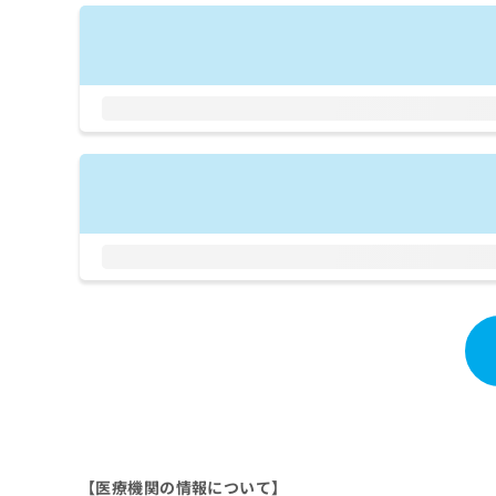
拡
資
きま
充
料
せん
の
ので
の
ご了
お
ご
承く
申
請
ださ
し
求
い。
込
は
み
こ
は
ち
こ
ら
ち
ら
無
料
掲
情
載
報
情
拡
報
充
の
の
修
お
正
申
は
し
【医療機関の情報について】
こ
込