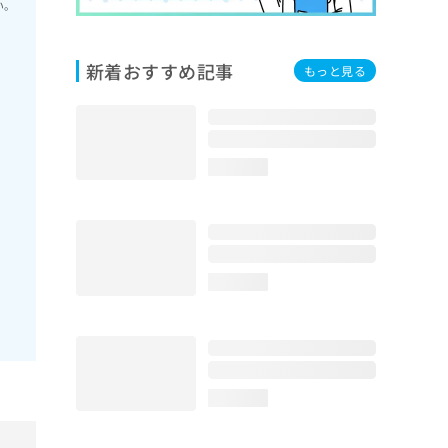
い。
新着おすすめ記事
もっと見る
loading...
loading...
loading...