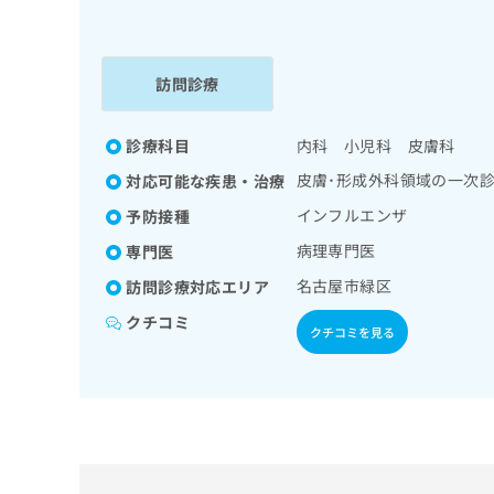
係
ク
者
リ
の
ニ
ッ
訪問診療
方
ク
は
ナ
こ
診療科目
内科 小児科 皮膚科
ビ
ち
に
皮膚･形成外科領域の一次
対応可能な疾患・治療
関
ら
す
インフルエンザ
予防接種
る
病理専門医
専門医
お
広
広
問
名古屋市緑区
訪問診療対応エリア
告
告
い
クチコミ
出
代
合
クチコミを見る
稿
わ
理
の
せ
店
お
は
の
問
こ
い
方
ち
合
ら
は
わ
こ