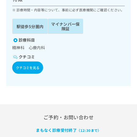
ッ
は
ク
診療時間・内容等について、事前に必ず医療機関にご確認ください。
こ
ナ
ち
ビ
ら
マイナンバー保
駅徒歩5分圏内
に
険証
関
広
す
診療科目
広
告
る
告
精神科 心療内科
代
お
出
クチコミ
理
問
稿
店
い
の
クチコミを見る
合
の
お
わ
方
問
せ
い
は
は
合
こ
こ
わ
ち
ち
せ
ら
ら
は
こ
ご予約・お問い合わせ
こち
ち
広
らは
広
ら
告
マイ
まもなく診療受付終了
（12:30まで）
告
出
ナビ