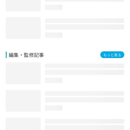
お
loading...
問
い
合
わ
せ
loading...
は
こ
ち
編集・監修記事
もっと見る
ら
loading...
loading...