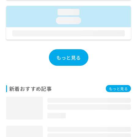
ご了
ら
み
承く
は
ださ
loading...
こ
無
い。
loading...
ち
料
ら
情
報
拡
掲
充
載
の
情
もっと見る
お
報
申
の
し
修
込
正
み
は
新着おすすめ記事
もっと見る
は
こ
こ
ち
ち
ら
ら
loading...
そ
の
他
の