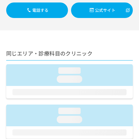
出
稿
クリ
資
稿
ニッ
の
料
電話する
公式サイト
クナ
の
お
の
ビサ
お
問
ご
イト
問
い
請
への
い
合
お問
求
合
合せ
わ
は
フォ
わ
せ
こ
ーム
せ
同じエリア・診療科目のクリニック
は
ち
とな
は
こ
ら
りま
こ
ち
す。
ち
loading...
ら
クリ
無
ら
ニッ
loading...
料
クの
資
情
予
料
報
約・
の
症状
拡
のご
ご
充
相談
請
loading...
の
など
求
お
はで
loading...
は
申
きま
こ
せん
し
ので
ち
込