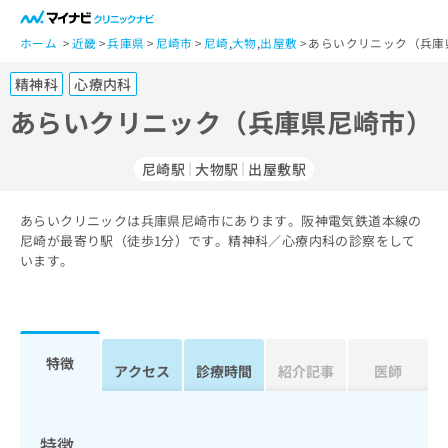
一
般
ホーム
近畿
兵庫県
尼崎市
尼崎
,
大物
,
出屋敷
あらいクリニック（兵庫
ユ
精神科
心療内科
ー
ザ
あらいクリニック（兵庫県尼崎市）
ー
の
尼崎駅
大物駅
出屋敷駅
方
は
こ
あらいクリニックは兵庫県尼崎市にあります。阪神電気鉄道本線の
尼崎が最寄り駅（徒歩1分）です。精神科／心療内科の診察をして
ち
います。
ら
医
マ
療
イ
関
ナ
特徴
アクセス
診療時間
紹介記事
医師
係
ビ
者
ク
の
リ
方
ニ
特徴