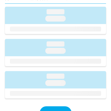
ご了
ら
み
承く
は
ださ
loading...
こ
無
い。
ち
料
loading...
ら
情
報
拡
掲
充
載
の
情
loading...
お
報
loading...
申
の
し
修
込
正
み
は
は
こ
loading...
こ
ち
ち
loading...
ら
ら
そ
の
他
の