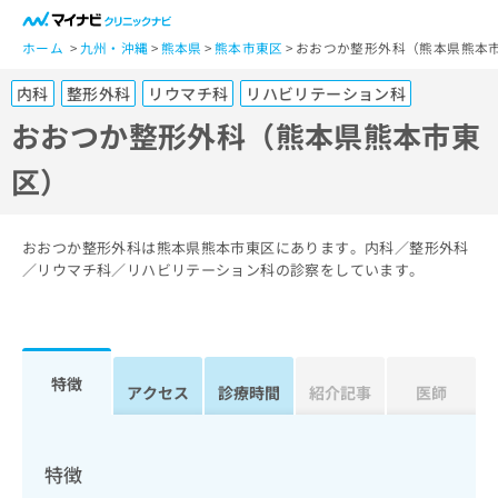
一
般
ホーム
九州・沖縄
熊本県
熊本市東区
おおつか整形外科（熊本県熊本
ユ
内科
整形外科
リウマチ科
リハビリテーション科
ー
ザ
おおつか整形外科（熊本県熊本市東
ー
区）
の
方
は
こ
おおつか整形外科は熊本県熊本市東区にあります。内科／整形外科
ち
／リウマチ科／リハビリテーション科の診察をしています。
ら
医
マ
療
イ
特徴
関
アクセス
診療時間
紹介記事
医師
ナ
係
ビ
者
ク
の
リ
特徴
方
ニ