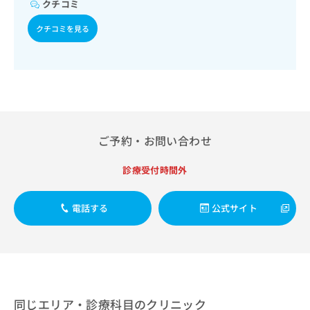
出
クチコミ
稿
クリ
資
稿
ニッ
の
料
クチコミを見る
クナ
の
お
の
ビサ
お
問
ご
イト
問
い
請
への
い
合
お問
求
合
合せ
わ
は
フォ
わ
せ
こ
ーム
せ
は
ち
とな
は
こ
ら
りま
ご予約・お問い合わせ
こ
ち
す。
ち
ら
クリ
無
ら
診療受付時間外
ニッ
料
クの
資
情
予
料
報
約・
電話する
公式サイト
の
症状
拡
のご
ご
充
相談
請
の
など
求
お
はで
は
申
きま
こ
せん
し
ので
ち
同じエリア・診療科目のクリニック
込