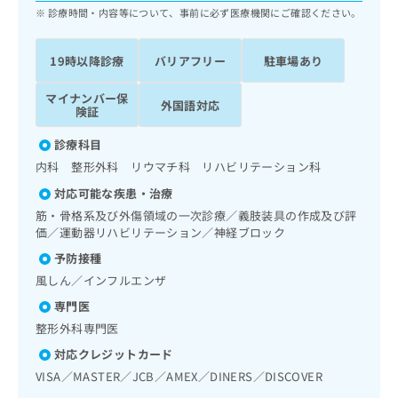
ッ
は
診療時間・内容等について、事前に必ず医療機関にご確認ください。
ク
こ
ナ
ち
19時以降診療
バリアフリー
駐車場あり
ビ
ら
に
関
マイナンバー保
外国語対応
広
険証
す
広
告
る
告
診療科目
代
お
出
理
内科 整形外科 リウマチ科 リハビリテーション科
問
稿
店
い
の
対応可能な疾患・治療
合
の
お
筋・骨格系及び外傷領域の一次診療／義肢装具の作成及び評
わ
方
問
価／運動器リハビリテーション／神経ブロック
せ
い
は
は
予防接種
合
こ
こ
わ
風しん／インフルエンザ
ち
ち
せ
ら
専門医
ら
は
整形外科専門医
こ
こち
ち
広
対応クレジットカード
らは
広
ら
告
マイ
VISA／MASTER／JCB／AMEX／DINERS／DISCOVER
告
出
ナビ