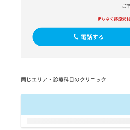
せ
こち
ご
ち
らは
は
マイ
こ
ら
ナビ
まもなく診療受
ち
クリ
ら
ニッ
クナ
電話する
広
ビサ
広
資
イト
告
告
への
料
出
出
お問
の
稿
合せ
稿
ご
の
フォ
の
請
お
ーム
お
求
問
とな
問
りま
は
い
同じエリア・診療科目のクリニック
い
す。
こ
合
合
クリ
ち
わ
ニッ
わ
ら
せ
クの
せ
は
予
は
約・
こ
こ
無
症状
ち
ち
のご
料
ら
相談
ら
情
など
報
はで