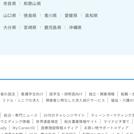
奈良県
和歌山県
山口県
徳島県
香川県
愛媛県
高知県
大分県
宮崎県
鹿児島県
沖縄県
験者の就活
看護学生向け
医学生・研修医向け
独立・開業情報
転職・
ミドル・シニアの求人
障害者に特化した求人紹介サービス
福祉・介護の
総合・専門ニュース
10代のチャレンジサイト
ティーンマーケティング
ウエディング情報
世界遺産検定
総合農業情報サイト
マイナビ子育て
tudy
My CareerID
医療施設情報メディア
お買い物サポートメディア