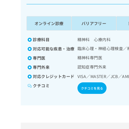
係
ク
者
リ
の
ニ
ッ
方
オンライン診療
バリアフリー
ク
は
ナ
こ
ビ
診療科目
精神科 心療内科
ち
に
臨床心理・神経心理検査／
対応可能な疾患・治療
関
ら
す
精神科専門医
専門医
る
認知症専門外来
専門外来
お
広
広
問
対応クレジットカード
VISA／MASTER／JCB／AM
告
告
い
出
代
合
クチコミ
クチコミを見る
稿
わ
理
の
せ
店
お
は
の
問
こ
い
方
ち
合
ら
は
わ
こ