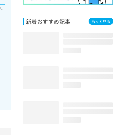
い。
新着おすすめ記事
もっと見る
loading...
loading...
loading...