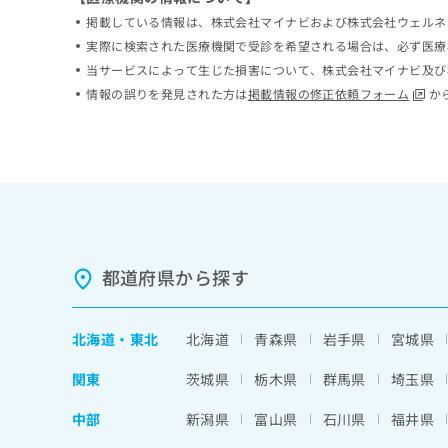
ち
み
掲載している情報は、株式会社マイナビおよび株式会社ウェルネ
ら
は
実際に検索された医療機関で受診を希望される場合は、必ず医療
こ
当サービスによって生じた損害について、株式会社マイナビ及び
ち
そ
情報の誤りを発見された方は
掲載情報の修正依頼フォーム
か
ら
の
他
の
お
問
い
合
わ
せ
都道府県から探す
は
こ
ち
北海道
・
東北
北海道
青森県
岩手県
宮城県
ら
関東
茨城県
栃木県
群馬県
埼玉県
中部
新潟県
富山県
石川県
福井県