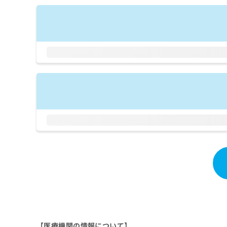
拡
資
きま
充
料
せん
の
ので
の
ご了
お
ご
承く
申
請
ださ
し
求
い。
込
は
み
こ
は
ち
こ
ら
ち
ら
無
料
掲
情
載
報
情
拡
報
充
の
の
修
お
正
申
は
し
こ
【医療機関の情報について】
込