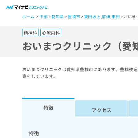
一
ホーム
中部
愛知県
豊橋市
東田坂上
,
前畑
,
東田
おいま
般
ユ
精神科
心療内科
ー
ザ
おいまつクリニック（愛
ー
の
方
おいまつクリニックは愛知県豊橋市にあります。豊橋鉄道
は
察をしています。
こ
ち
ら
特徴
アクセス
医
マ
療
イ
ナ
関
特徴
ビ