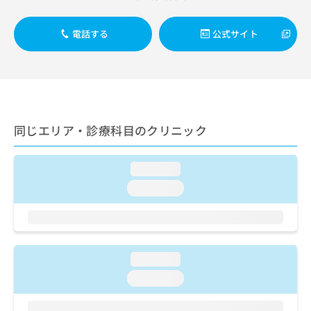
ご了
ら
み
承く
は
ださ
電話する
公式サイト
こ
無
い。
ち
料
ら
情
報
拡
掲
充
載
の
情
同じエリア・診療科目のクリニック
お
報
申
の
し
修
loading...
込
正
loading...
み
は
は
こ
こ
ち
ち
ら
ら
loading...
そ
loading...
の
他
の