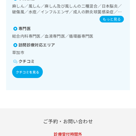
出
稿
クリ
資
麻しん／風しん／麻しん及び風しんの二種混合／日本脳炎／
稿
ニッ
の
料
破傷風／水痘／インフルエンザ／成人の肺炎球菌感染症／お
クナ
の
お
の
たふくかぜ／A型肝炎／B型肝炎／狂犬病
ビサ
もっと見る
お
問
ご
イト
問
い
請
への
専門医
い
合
お問
求
総合内科専門医／血液専門医／循環器専門医
合
合せ
わ
は
フォ
わ
訪問診療対応エリア
せ
こ
ーム
せ
は
ち
草加市
とな
は
こ
ら
りま
クチコミ
こ
ち
す。
ち
ら
クリ
無
クチコミを見る
ら
ニッ
料
クの
資
情
予
料
報
約・
の
症状
拡
のご
ご
充
相談
請
の
など
求
お
はで
は
ご予約・お問い合わせ
申
きま
こ
せん
し
ので
ち
込
診療受付時間外