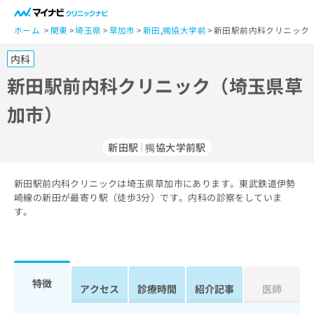
一
般
ホーム
関東
埼玉県
草加市
新田
,
獨協大学前
新田駅前内科クリニック
ユ
内科
ー
ザ
新田駅前内科クリニック（埼玉県草
ー
加市）
の
方
は
新田駅
獨協大学前駅
こ
ち
新田駅前内科クリニックは埼玉県草加市にあります。東武鉄道伊勢
ら
崎線の新田が最寄り駅（徒歩3分）です。内科の診察をしていま
す。
医
マ
療
イ
関
ナ
係
ビ
者
ク
特徴
アクセス
診療時間
紹介記事
医師
の
リ
方
ニ