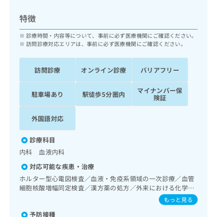
ッ
は
ク
こ
特徴
ナ
ち
ビ
診療時間・内容等について、事前に必ず医療機関にご確認ください。
ら
に
訪問診療対応エリアは、事前に必ず医療機関にご確認ください。
関
広
す
広
告
訪問診療
オンライン診療
バリアフリー
る
告
代
お
出
マイナンバー保
理
問
稿
駐車場あり
駅徒歩5分圏内
険証
店
い
の
合
の
お
外国語対応
わ
方
問
せ
い
は
診療科目
は
合
こ
こ
わ
内科 血液内科
ち
ち
せ
ら
対応可能な疾患・治療
ら
は
ホルター型心電図検査／血液・免疫系領域の一次診療／血管
こ
細胞核酸増幅同定検査／漢方薬の処方／外来における化学療
こち
ち
広
らは
法／在宅における看取り
もっと見る
広
ら
告
マイ
告
出
ナビ
予防接種