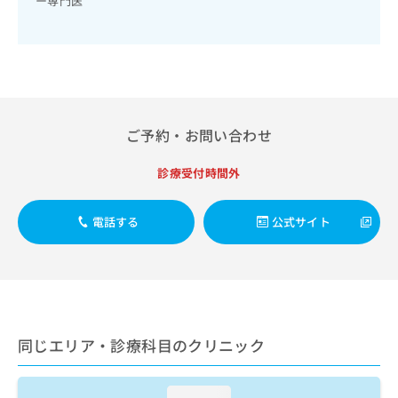
ー専門医
出
稿
クリ
資
稿
ニッ
の
料
クナ
の
お
の
ビサ
お
問
ご
イト
問
い
請
への
い
合
お問
求
合
合せ
わ
は
フォ
わ
せ
ご予約・お問い合わせ
こ
ーム
せ
は
ち
とな
は
こ
ら
診療受付時間外
りま
こ
ち
す。
ち
ら
クリ
無
ら
ニッ
電話する
公式サイト
料
クの
資
情
予
料
報
約・
の
症状
拡
のご
ご
充
相談
請
の
など
求
お
はで
同じエリア・診療科目のクリニック
は
申
きま
こ
せん
し
ので
ち
込
loading...