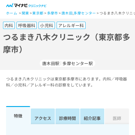
一
般
ホーム
関東
東京都
多摩市
唐木田
,
多摩センター
つるまき八木クリニ
ユ
内科
呼吸器科
小児科
アレルギー科
ー
ザ
つるまき八木クリニック（東京都多
ー
摩市）
の
方
は
唐木田駅
多摩センター駅
こ
ち
つるまき八木クリニックは東京都多摩市にあります。内科／呼吸器
ら
科／小児科／アレルギー科の診察をしています。
医
マ
療
イ
関
ナ
係
ビ
特徴
アクセス
診療時間
紹介記事
医師
者
ク
の
リ
方
ニ