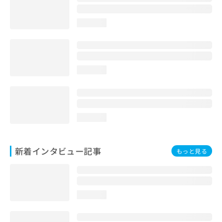
loading...
loading...
loading...
新着インタビュー記事
もっと見る
loading...