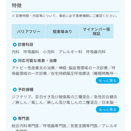
ッ
は
特徴
ク
こ
ナ
診療時間・内容等について、事前に必ず医療機関にご確認ください。
ち
ビ
ら
に
マイナンバー保
バリアフリー
駐車場あり
関
険証
広
す
広
告
る
診療科目
告
代
お
出
内科 呼吸器科 小児科 アレルギー科 呼吸器内科
理
問
稿
対応可能な疾患・治療
店
い
の
合
の
アトピー性皮膚炎の治療／神経･脳血管領域の一次診療／呼
お
わ
吸器領域の一次診療／在宅持続陽圧呼吸療法（睡眠時無呼吸
方
問
症候群治療）／在宅酸素療法／消化器系領域の一次診療／
せ
い
は
もっと見る
肝･胆道・膵臓領域の一次診療／循環器系領域の一次診療／
は
合
こ
予防接種
腎･泌尿器系領域の一次診療／内分泌･代謝･栄養領域の一次
こ
わ
ち
診療／糖尿病患者教育（食事療法、運動療法、自己血糖測
ち
ジフテリア、百日せき及び破傷風の三種混合／急性灰白髄炎
せ
ら
定）／糖尿病による合併症に対する継続的な管理及び指導／
／麻しん／風しん／麻しん及び風しんの二種混合／日本脳炎
ら
は
血液・免疫系領域の一次診療／小児領域の一次診療／医療用
／破傷風／結核／Hib感染症／小児の肺炎球菌感染症／ヒト
こ
もっと見る
麻薬によるがん疼痛治療／漢方薬の処方
パピローマウイルス感染症／水痘／インフルエンザ／成人の
こち
ち
広
専門医
らは
肺炎球菌感染症／おたふくかぜ／B型肝炎／ロタウイルス感
広
ら
告
マイ
染症
総合内科専門医／呼吸器専門医／気管支鏡専門医／アレルギ
告
出
ナビ