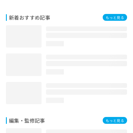
お
問
い
新着おすすめ記事
もっと見る
合
わ
せ
は
loading...
こ
ち
ら
loading...
loading...
編集・監修記事
もっと見る