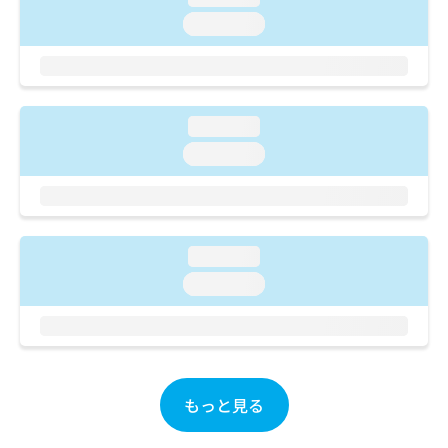
ご了
ら
み
承く
loading...
は
ださ
こ
無
い。
ち
料
ら
情
報
loading...
拡
掲
充
loading...
載
の
情
お
報
申
の
し
修
込
正
loading...
み
は
loading...
は
こ
こ
ち
ち
ら
ら
そ
の
もっと見る
他
の