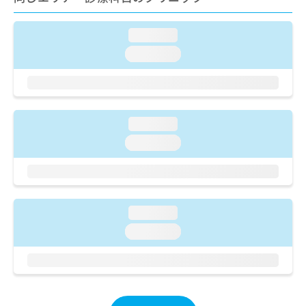
ご了
ら
み
承く
は
ださ
こ
loading...
無
い。
ち
料
loading...
ら
情
報
拡
掲
充
載
の
情
loading...
お
報
loading...
申
の
し
修
込
正
み
は
は
こ
loading...
こ
ち
ち
ら
loading...
ら
そ
の
他
の