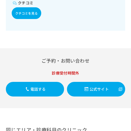
出
稿
クリ
クチコミ
資
稿
ニッ
の
料
クナ
の
クチコミを見る
お
の
ビサ
お
問
ご
イト
問
い
請
への
い
合
お問
求
合
合せ
わ
は
フォ
わ
せ
こ
ーム
せ
は
ち
とな
は
こ
ら
りま
ご予約・お問い合わせ
こ
ち
す。
ち
ら
クリ
無
ら
ニッ
診療受付時間外
料
クの
資
情
予
料
報
約・
電話する
公式サイト
の
症状
拡
のご
ご
充
相談
請
の
など
求
お
はで
は
申
きま
こ
せん
し
ので
ち
込
同じエリア・診療科目のクリニック