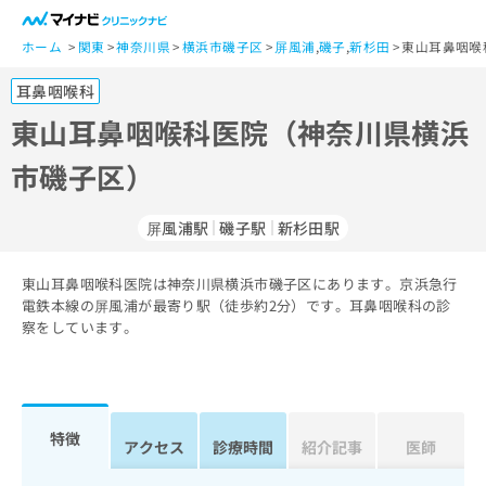
一
般
ホーム
関東
神奈川県
横浜市磯子区
屏風浦
,
磯子
,
新杉田
東山耳鼻咽喉
ユ
耳鼻咽喉科
ー
ザ
東山耳鼻咽喉科医院（神奈川県横浜
ー
市磯子区）
の
方
は
屏風浦駅
磯子駅
新杉田駅
こ
ち
東山耳鼻咽喉科医院は神奈川県横浜市磯子区にあります。京浜急行
ら
電鉄本線の屏風浦が最寄り駅（徒歩約2分）です。耳鼻咽喉科の診
察をしています。
医
マ
療
イ
関
ナ
係
ビ
者
ク
特徴
アクセス
診療時間
紹介記事
医師
の
リ
方
ニ