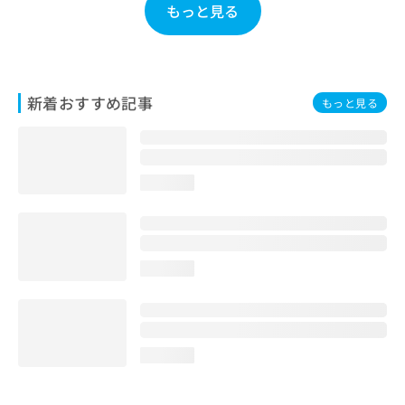
もっと見る
お
問
い
合
わ
新着おすすめ記事
せ
もっと見る
は
こ
ち
ら
loading...
loading...
loading...