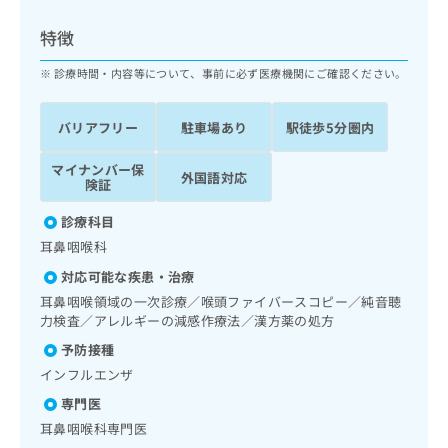
ッ
は
ク
こ
特徴
ナ
ち
ビ
診療時間・内容等について、事前に必ず医療機関にご確認ください。
ら
に
関
広
バリアフリー
駐車場あり
駅徒歩5分圏内
す
広
告
る
告
代
マイナンバー保
お
出
外国語対応
険証
理
問
稿
店
い
の
診療科目
合
の
お
耳鼻咽喉科
わ
方
問
せ
い
は
対応可能な疾患・治療
は
合
こ
耳鼻咽喉領域の一次診療／喉頭ファイバースコピー／純音聴
こ
わ
ち
力検査／アレルギーの減感作療法／漢方薬の処方
ち
せ
ら
予防接種
ら
は
こ
インフルエンザ
こち
ち
広
専門医
らは
広
ら
告
マイ
耳鼻咽喉科専門医
告
出
ナビ