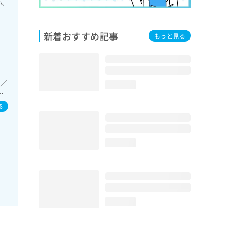
い。
新着おすすめ記事
もっと見る
療／
loading...
宅
胆
る
の一
法
な
loading...
取
loading...