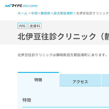
一
ホーム
中部
静岡県
田方郡函南町
北伊豆往診クリニック
般
ユ
内科
皮膚科
ー
ザ
北伊豆往診クリニック（
ー
の
方
北伊豆往診クリニックは静岡県田方郡函南町にあります。
は
こ
ち
ら
特徴
アクセス
医
マ
療
イ
特徴
ナ
関
ビ