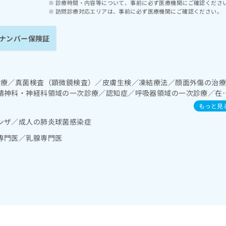
診療時間・内容等について、事前に必ず医療機関にご確認くださ
訪問診療対応エリアは、事前に必ず医療機関にご確認ください。
ナンバー保険証
診療／真菌検査（顕微鏡検査）／皮膚生検／凍結療法／顔面外傷の治
精神科・神経科領域の一次診療／認知症／呼吸器領域の一次診療／在
無呼吸症候群治療）／在宅酸素療法／消化器系領域の一次診療／肝･
もっと見
循環器系領域の一次診療／ホルター型心電図検査／腎･泌尿器系領域
ンザ／成人の肺炎球菌感染症
法／尿失禁の治療／内分泌･代謝･栄養領域の一次診療／インスリン療
法、運動療法、自己血糖測定）／糖尿病による合併症に対する継続的
専門医／乳腺専門医
系領域の一次診療／医療用麻薬によるがん疼痛治療／在宅における看