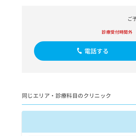
せ
こち
ち
らは
は
マイ
こ
ら
ナビ
ご
ち
クリ
ら
ニッ
診療受付時間外
クナ
広
ビサ
広
資
イト
告
告
への
料
出
電話する
出
お問
の
稿
合せ
稿
ご
の
フォ
の
請
お
ーム
お
求
問
とな
問
りま
は
い
い
す。
こ
合
合
クリ
ち
わ
ニッ
同じエリア・診療科目のクリニック
わ
ら
せ
クの
せ
は
予
は
約・
こ
こ
無
症状
ち
ち
のご
料
ら
相談
ら
情
など
報
はで