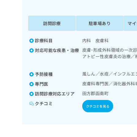
係
ク
者
リ
の
ニ
ッ
訪問診療
駐車場あり
マイ
方
ク
は
ナ
こ
診療科目
内科 皮膚科
ビ
ち
に
皮膚･形成外科領域の一次
対応可能な疾患・治療
関
ら
アトピー性皮膚炎の治療／
す
持続陽圧呼吸療法（睡眠時
る
道・膵臓領域の一次診療／
お
風しん／水痘／インフルエ
予防接種
広
次診療／腎悪性腫瘍化学療
広
問
／糖尿病患者教育（食事療
告
告
皮膚科専門医／消化器外科
専門医
い
管理及び指導／血液・免疫
出
代
合
田方郡函南町
訪問診療対応エリア
り
稿
わ
理
の
せ
クチコミ
店
クチコミを見る
お
は
の
問
こ
い
方
ち
合
ら
は
わ
こ