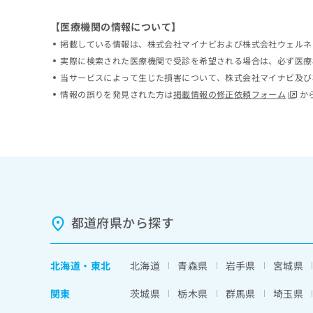
ち
み
ら
【医療機関の情報について】
は
こ
掲載している情報は、株式会社マイナビおよび株式会社ウェルネ
ち
実際に検索された医療機関で受診を希望される場合は、必ず医療
そ
ら
当サービスによって生じた損害について、株式会社マイナビ及び
の
他
情報の誤りを発見された方は
掲載情報の修正依頼フォーム
か
の
お
問
い
合
わ
せ
は
こ
都道府県から探す
ち
ら
北海道
・
東北
北海道
青森県
岩手県
宮城県
関東
茨城県
栃木県
群馬県
埼玉県