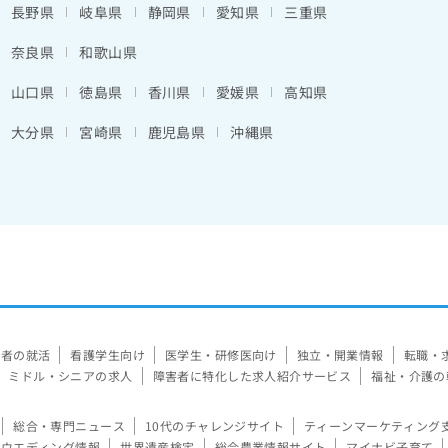
長野県
岐阜県
静岡県
愛知県
三重県
奈良県
和歌山県
山口県
徳島県
香川県
愛媛県
高知県
大分県
宮崎県
鹿児島県
沖縄県
験者の就活
看護学生向け
医学生・研修医向け
独立・開業情報
転職・
ミドル・シニアの求人
障害者に特化した求人紹介サービス
福祉・介護の
総合・専門ニュース
10代のチャレンジサイト
ティーンマーケティング
ウエディング情報
世界遺産検定
総合農業情報サイト
マイナビ子育て