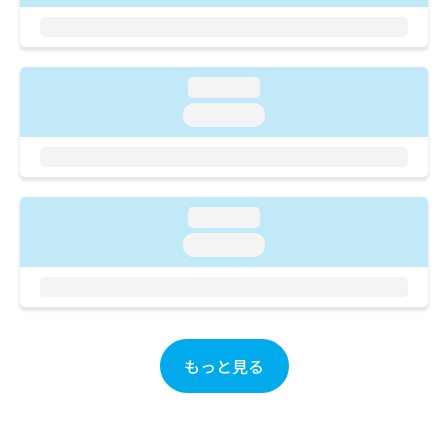
ご了
ら
み
承く
は
ださ
こ
無
い。
ち
料
loading...
ら
情
報
loading...
拡
掲
充
載
の
情
お
報
申
の
loading...
し
修
loading...
込
正
み
は
は
こ
こ
ち
ち
ら
ら
もっと見る
そ
の
他
の