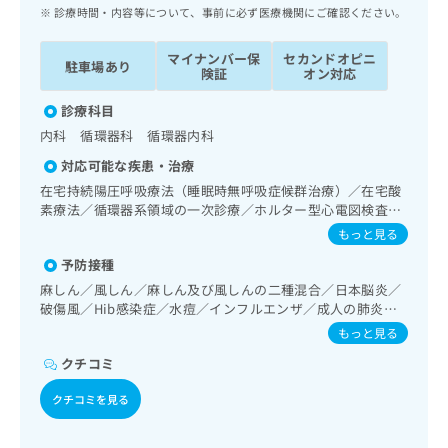
ッ
は
診療時間・内容等について、事前に必ず医療機関にご確認ください。
ク
こ
ナ
ち
マイナンバー保
セカンドオピニ
駐車場あり
ビ
険証
オン対応
ら
に
関
診療科目
広
す
広
内科 循環器科 循環器内科
告
る
告
代
対応可能な疾患・治療
お
出
理
問
在宅持続陽圧呼吸療法（睡眠時無呼吸症候群治療）／在宅酸
稿
店
素療法／循環器系領域の一次診療／ホルター型心電図検査／
い
の
ペースメーカー管理／内分泌･代謝･栄養領域の一次診療／内
合
の
お
もっと見る
分泌機能検査／インスリン療法／糖尿病患者教育（食事療
わ
方
問
予防接種
法、運動療法、自己血糖測定）／糖尿病による合併症に対す
せ
い
は
る継続的な管理及び指導／小児領域の一次診療／小児循環器
麻しん／風しん／麻しん及び風しんの二種混合／日本脳炎／
は
合
こ
疾患／漢方薬の処方／在宅における看取り
破傷風／Hib感染症／水痘／インフルエンザ／成人の肺炎球
こ
わ
ち
菌感染症／おたふくかぜ
ち
せ
もっと見る
ら
ら
は
クチコミ
こ
こち
ち
広
クチコミを見る
らは
広
ら
告
マイ
告
出
ナビ