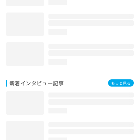
loading...
loading...
loading...
新着インタビュー記事
もっと見る
loading...