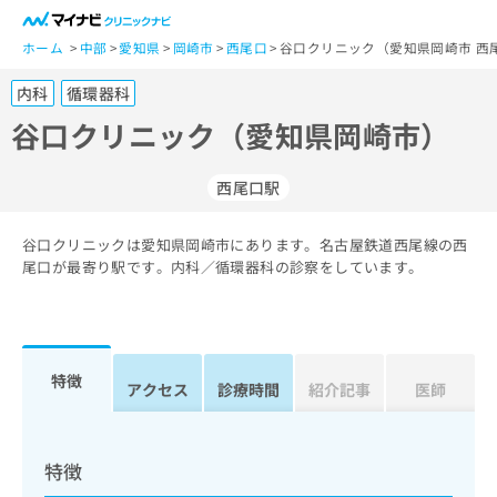
一
般
ホーム
中部
愛知県
岡崎市
西尾口
谷口クリニック（愛知県岡崎市 西
ユ
内科
循環器科
ー
ザ
谷口クリニック（愛知県岡崎市）
ー
の
西尾口駅
方
は
こ
谷口クリニックは愛知県岡崎市にあります。名古屋鉄道西尾線の西
尾口が最寄り駅です。内科／循環器科の診察をしています。
ち
ら
医
マ
療
イ
特徴
アクセス
診療時間
紹介記事
医師
関
ナ
係
ビ
者
ク
の
リ
特徴
方
ニ