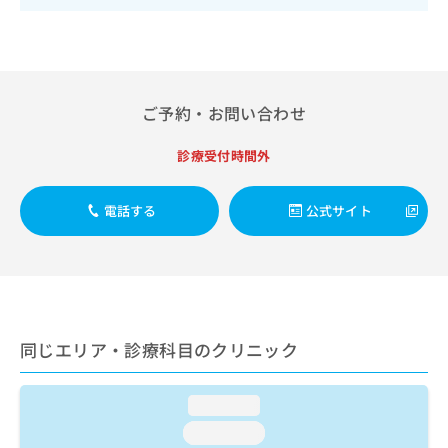
出
稿
クリ
資
稿
ニッ
の
料
クナ
の
お
の
ビサ
お
問
ご
イト
問
い
請
への
い
合
お問
ご予約・お問い合わせ
求
合
合せ
わ
は
フォ
わ
せ
こ
診療受付時間外
ーム
せ
は
ち
とな
は
こ
ら
りま
こ
ち
電話する
公式サイト
す。
ち
ら
クリ
無
ら
ニッ
料
クの
資
情
予
料
報
約・
の
症状
拡
のご
ご
充
同じエリア・診療科目のクリニック
相談
請
の
など
求
お
はで
は
申
きま
loading...
こ
せん
し
loading...
ので
ち
込