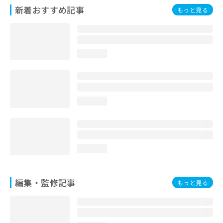
お
新着おすすめ記事
もっと見る
問
い
合
わ
loading...
せ
は
こ
ち
ら
loading...
loading...
編集・監修記事
もっと見る